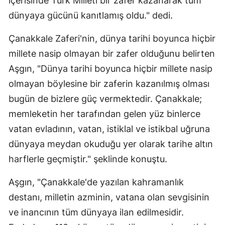
içerisinde Türk Milleti bir zafer kazanarak tüm
Edirne
dünyaya gücünü kanıtlamış oldu." dedi.
Elazığ
Çanakkale Zaferi'nin, dünya tarihi boyunca hiçbir
millete nasip olmayan bir zafer olduğunu belirten
Erzincan
Aşgın, "Dünya tarihi boyunca hiçbir millete nasip
Erzurum
olmayan böylesine bir zaferin kazanılmış olması
Eskişehir
bugün de bizlere güç vermektedir. Çanakkale;
memleketin her tarafından gelen yüz binlerce
Gaziantep
vatan evladının, vatan, istiklal ve istikbal uğruna
Giresun
dünyaya meydan okuduğu yer olarak tarihe altın
Gümüşhane
harflerle geçmiştir." şeklinde konuştu.
Hakkari
Aşgın, "Çanakkale'de yazılan kahramanlık
destanı, milletin azminin, vatana olan sevgisinin
Hatay
ve inancının tüm dünyaya ilan edilmesidir.
Isparta