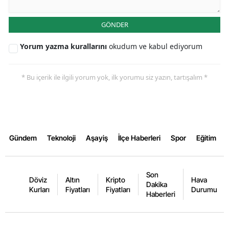
Samsun
GÖNDER
Siirt
Yorum yazma kurallarını
okudum ve kabul ediyorum
Sinop
* Bu içerik ile ilgili yorum yok, ilk yorumu siz yazın, tartışalım *
Sivas
Tekirdağ
Tokat
Gündem
Teknoloji
Aşayiş
İlçe Haberleri
Spor
Eğitim
Trabzon
Tunceli
Son
Döviz
Altın
Kripto
Hava
Şanlıurfa
Dakika
Kurları
Fiyatları
Fiyatları
Durumu
Haberleri
Uşak
Van