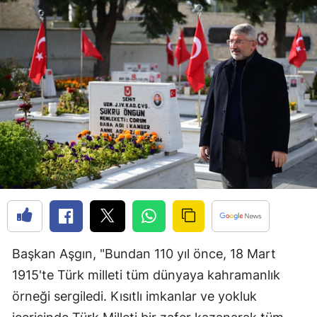
Bilecik
Bingöl
Bitlis
Bolu
Burdur
Bursa
Çanakkale
Çankırı
Çorum
Başkan Aşgın, "Bundan 110 yıl önce, 18 Mart
1915'te Türk milleti tüm dünyaya kahramanlık
Denizli
örneği sergiledi. Kısıtlı imkanlar ve yokluk
Diyarbakır