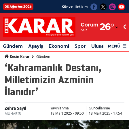
08 Ağustos 2026
Künye
İletişim
Adana
Çorum
26
°
Adıyaman
Açık
Afyonkarahisar
Gündem
Aşayiş
Ekonomi
Spor
Ulusal
Siyaset
MENÜ
Ağrı
Gündem
Kesin Karar
‘Kahramanlık Destanı,
Amasya
Milletimizin Azminin
Ankara
İlanıdır’
Antalya
Artvin
Zehra Sayıl
Yayınlanma
Güncellenme
Aydın
18 Mart 2025 - 09:50
18 Mart 2025 - 17:54
MUHABİR
Balıkesir