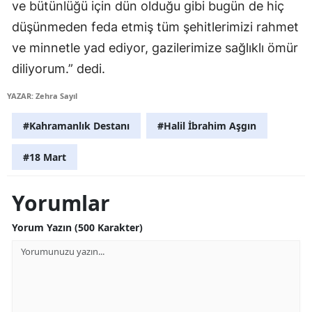
ve bütünlüğü için dün olduğu gibi bugün de hiç
Malatya
düşünmeden feda etmiş tüm şehitlerimizi rahmet
ve minnetle yad ediyor, gazilerimize sağlıklı ömür
Manisa
diliyorum.” dedi.
Kahramanmaraş
YAZAR: Zehra Sayıl
Mardin
#Kahramanlık Destanı
#Halil İbrahim Aşgın
Muğla
#18 Mart
Muş
Nevşehir
Yorumlar
Niğde
Yorum Yazın (500 Karakter)
Ordu
Rize
Sakarya