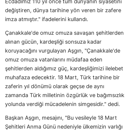
Ecdadımız 110 yıl önce tüm dünyanın siyasetini
Mersin
değiştiren, dünya tarihine yön veren bir zafere
imza atmıştır." ifadelerini kullandı.
İstanbul
İzmir
Çanakkale'de omuz omuza savaşan şehitlerden
alınan gücün, kardeşliği sonsuza kadar
Kars
koruyacağını vurgulayan Aşgın, "Çanakkale'de
Kastamonu
omuz omuza vatanlarını müdafaa eden
şehitlerden aldığımız güç, kardeşliğimizi ilelebet
Kayseri
muhafaza edecektir. 18 Mart, Türk tarihine bir
Kırklareli
zaferin yıl dönümü olarak geçse de aynı
Kırşehir
zamanda Türk milletinin özgürlük ve bağımsızlık
yolunda verdiği mücadelenin simgesidir." dedi.
Kocaeli
Başkan Aşgın, mesajını, "Bu vesileyle 18 Mart
Konya
Şehitleri Anma Günü nedeniyle ülkemizin varlığı
Kütahya