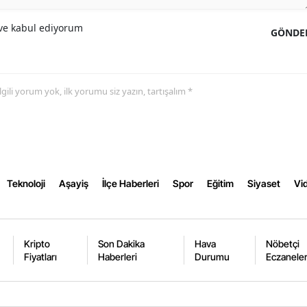
Samsun
e kabul ediyorum
GÖNDE
Siirt
Sinop
 ilgili yorum yok, ilk yorumu siz yazın, tartışalım *
Sivas
Tekirdağ
Tokat
Teknoloji
Aşayiş
İlçe Haberleri
Spor
Eğitim
Siyaset
Vid
Trabzon
Tunceli
Kripto
Son Dakika
Hava
Nöbetçi
Şanlıurfa
Fiyatları
Haberleri
Durumu
Eczanele
Uşak
Van