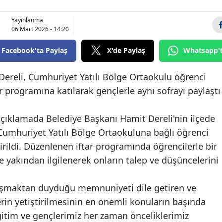
Bilecik
Yayınlanma
06 Mart 2026 - 14:20
Bingöl
Facebook'ta Paylaş
X'de Paylaş
Whatsapp'
Bitlis
Bolu
Dereli, Cumhuriyet Yatılı Bölge Ortaokulu öğrenci
programına katılarak gençlerle aynı sofrayı paylaştı
Burdur
Bursa
açıklamada Belediye Başkanı Hamit Dereli'nin ilçede
 Cumhuriyet Yatılı Bölge Ortaokuluna bağlı öğrenci
Çanakkale
irildi. Düzenlenen iftar programında öğrencilerle bir
Çankırı
e yakından ilgilenerek onların talep ve düşüncelerini
Çorum
laşmaktan duyduğu memnuniyeti dile getiren ve
Denizli
erin yetiştirilmesinin en önemli konuların başında
Diyarbakır
ğitim ve gençlerimiz her zaman önceliklerimiz