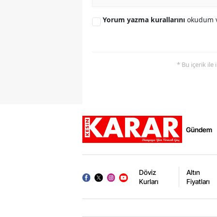
Yorum yazma kurallarını
okudum v
* Bu içerik ile
Gündem
Döviz
Altın
Kurları
Fiyatları