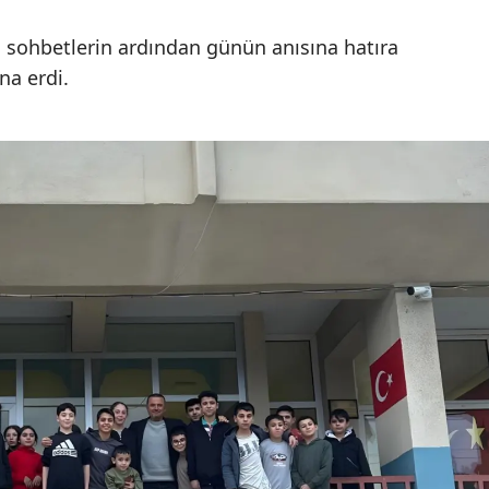
Edirne
i sohbetlerin ardından günün anısına hatıra
Elazığ
na erdi.
Erzincan
Erzurum
Eskişehir
Gaziantep
Giresun
Gümüşhane
Hakkari
Hatay
Isparta