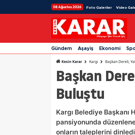
08 Ağustos 2026
Foto Galeriler
Video Gale
Gündem
Aşayiş
Ekonomi
Sp
Kargı
Başkan Dereli, Yat
Kesin Karar
Başkan Dereli
Buluştu
Kargı Belediye Başkanı H
pansiyonunda düzenlenen 
onların taleplerini dinledi