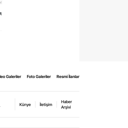
R
eo Galeriler
Foto Galeriler
Resmi İlanlar
Haber
Künye
İletişim
r
Arşivi