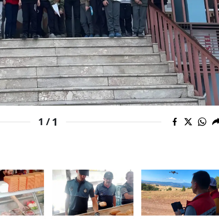
Mersin
İstanbul
İzmir
Kars
Kastamonu
Kayseri
1
1 /
Kırklareli
Kırşehir
Kocaeli
Konya
Kütahya