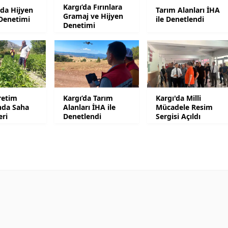
Kargı’da Fırınlara
da Hijyen
Tarım Alanları İHA
Malatya
Gramaj ve Hijyen
 Denetimi
ile Denetlendi
Denetimi
Manisa
Kahramanmaraş
Mardin
retim
Kargı’da Tarım
Kargı'da Milli
Muğla
nda Saha
Alanları İHA ile
Mücadele Resim
eri
Denetlendi
Sergisi Açıldı
Muş
Nevşehir
Niğde
Ordu
Rize
Sakarya