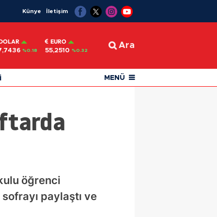
Künye
İletişim
DOLAR
EURO
Ara
7,7436
55,2510
%0.18
%0.32
i
MENÜ
İftarda
kulu öğrenci
sofrayı paylaştı ve