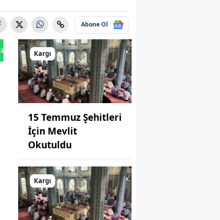
Abone Ol
tan Gönder
Kargı
15 Temmuz Şehitleri
İçin Mevlit
Okutuldu
Kargı