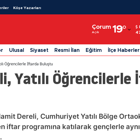
riler
Köşe Yazarları
Adana
Çorum
19
°
Adıyaman
4
Açık
Afyonkarahisar
or
Ulusal
Siyaset
Resmi İlan
Eğitim
İlçe Haberler
Ağrı
ılı Öğrencilerle İftarda Buluştu
Amasya
, Yatılı Öğrencilerle 
Ankara
Antalya
Artvin
amit Dereli, Cumhuriyet Yatılı Bölge Ortao
Aydın
iftar programına katılarak gençlerle aynı 
Balıkesir
.