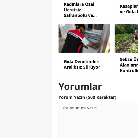
Kadınlara Özel
Kasaplar
Ücretsiz
ve Gıda
Safranbolu ve
Amasra Gezisi
Sebze Ü
Gıda Denetimleri
Alanları
Aralıksız Sürüyor
Kontroll
Yorumlar
Yorum Yazın (500 Karakter)