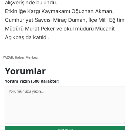
alışverişinde bulundu.
Samsun
Etkinliğe Kargı Kaymakamı Oğuzhan Akman,
Cumhuriyet Savcısı Miraç Duman, İlçe Milli Eğitim
Siirt
Müdürü Murat Peker ve okul müdürü Mücahit
Sinop
Açıkbaş da katıldı.
Sivas
Tekirdağ
YAZAR: Haber Merkezi
Yorumlar
Tokat
Yorum Yazın (500 Karakter)
Trabzon
Tunceli
Şanlıurfa
Uşak
Van