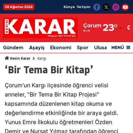
08 Ağustos 2026
Künye
İletişim
Adana
Çorum
23
°
Adıyaman
Açık
Afyonkarahisar
Gündem
Aşayiş
Ekonomi
Spor
Ulusal
Siyaset
MENÜ
Ağrı
Kargı
Kesin Karar
‘Bir Tema Bir Kitap’
Amasya
Ankara
Çorum'un Kargı ilçesinde öğrenci velisi
Antalya
anneler, "Bir Tema Bir Kitap Projesi"
Artvin
kapsamında düzenlenen kitap okuma ve
değerlendirme etkinliğinde bir araya geldi.
Aydın
Yunus Emre İlkokulu öğretmenleri Özden
Balıkesir
Demir ve Nurşat Yılmaz tarafından öğrenci