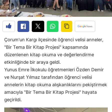
Edirne
Elazığ
Erzincan
Erzurum
Çorum'un Kargı ilçesinde öğrenci velisi anneler,
"Bir Tema Bir Kitap Projesi" kapsamında
Eskişehir
düzenlenen kitap okuma ve değerlendirme
Gaziantep
etkinliğinde bir araya geldi.
Giresun
Yunus Emre İlkokulu öğretmenleri Özden Demir
ve Nurşat Yılmaz tarafından öğrenci velisi
Gümüşhane
annelerin kitap okuma alışkanlıklarını pekiştirmek
Hakkari
amacıyla "Bir Tema Bir Kitap Projesi" hayata
Hatay
geçirildi.
Isparta