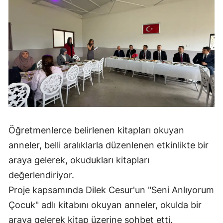
Mersin
İstanbul
İzmir
Kars
Kastamonu
Kayseri
Öğretmenlerce belirlenen kitapları okuyan
Kırklareli
anneler, belli aralıklarla düzenlenen etkinlikte bir
Kırşehir
araya gelerek, okudukları kitapları
değerlendiriyor.
Kocaeli
Proje kapsamında Dilek Cesur'un "Seni Anlıyorum
Konya
Çocuk" adlı kitabını okuyan anneler, okulda bir
Kütahya
araya gelerek kitap üzerine sohbet etti.