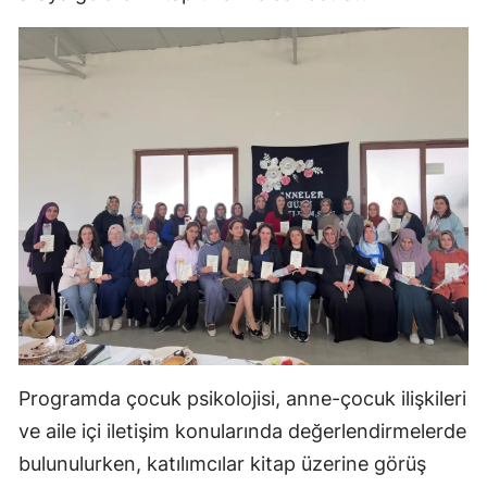
Malatya
Manisa
Kahramanmaraş
Mardin
Muğla
Muş
Nevşehir
Niğde
Ordu
Programda çocuk psikolojisi, anne-çocuk ilişkileri
ve aile içi iletişim konularında değerlendirmelerde
Rize
bulunulurken, katılımcılar kitap üzerine görüş
Sakarya