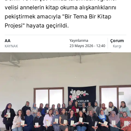
Bilecik
velisi annelerin kitap okuma alışkanlıklarını
pekiştirmek amacıyla "Bir Tema Bir Kitap
Bingöl
Projesi" hayata geçirildi.
Bitlis
AA
Çorum
Yayınlanma
Bolu
23 Mayıs 2026 - 12:40
KAYNAK
Kargı
Burdur
Bursa
Çanakkale
Çankırı
Çorum
Denizli
Diyarbakır