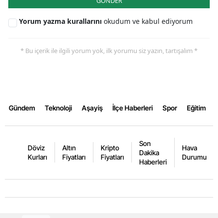
GÖNDER
Yozgat
Yorum yazma kurallarını
okudum ve kabul ediyorum
Zonguldak
* Bu içerik ile ilgili yorum yok, ilk yorumu siz yazın, tartışalım *
Aksaray
Bayburt
Karaman
Gündem
Teknoloji
Aşayiş
İlçe Haberleri
Spor
Eğitim
Kırıkkale
Batman
Son
Döviz
Altın
Kripto
Hava
Dakika
Şırnak
Kurları
Fiyatları
Fiyatları
Durumu
Haberleri
Bartın
Ardahan
Iğdır