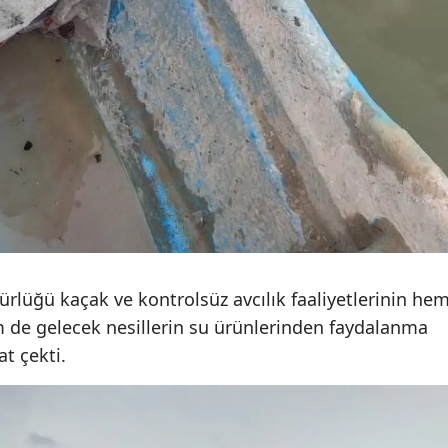
Yozgat
Zonguldak
Aksaray
Bayburt
Karaman
Kırıkkale
Batman
lüğü kaçak ve kontrolsüz avcılık faaliyetlerinin he
Şırnak
de gelecek nesillerin su ürünlerinden faydalanma
at çekti.
Bartın
Ardahan
Iğdır