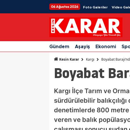
06 Ağustos 2026
Foto Galeriler
Video Gale
Gündem
Aşayiş
Ekonomi
Sp
Kargı
Boyabat Barajı’nd
Kesin Karar
Boyabat Bara
Kargı İlçe Tarım ve Orma
sürdürülebilir balıkçılı
denetimlerde 800 metre 
veren ve balık popülasyon
çalışması sonucu sudan ç