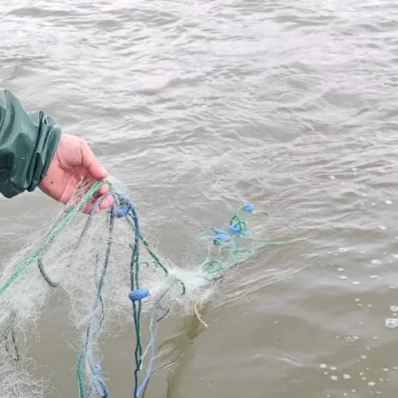
Malatya
Manisa
Kahramanmaraş
Mardin
Muğla
Muş
Nevşehir
Niğde
Ordu
Rize
Sakarya