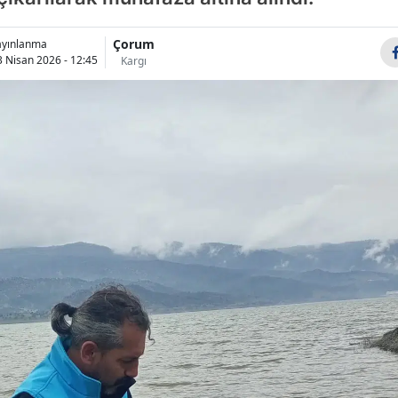
Bilecik
Çorum
ayınlanma
Bingöl
3 Nisan 2026 - 12:45
Kargı
Bitlis
Bolu
Burdur
Bursa
Çanakkale
Çankırı
Çorum
Denizli
Diyarbakır