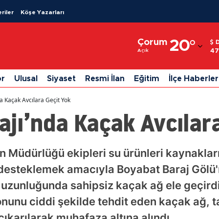
riler
Köşe Yazarları
Adana
Çorum
20
°
Adıyaman
47
Açık
Afyonkarahisar
or
Ulusal
Siyaset
Resmi İlan
Eğitim
İlçe Haberler
Ağrı
a Kaçak Avcılara Geçit Yok
Amasya
jı’nda Kaçak Avcılar
Ankara
Antalya
n Müdürlüğü ekipleri su ürünleri kaynakla
ğı desteklemek amacıyla Boyabat Baraj Gölü
Artvin
uzunluğunda sahipsiz kaçak ağ ele geçirdi
Aydın
unu ciddi şekilde tehdit eden kaçak ağ, tar
Balıkesir
ıkarılarak muhafaza altına alındı.