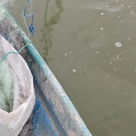
Samsun
Siirt
Sinop
Sivas
Tekirdağ
Tokat
Trabzon
Tunceli
Şanlıurfa
Uşak
Van