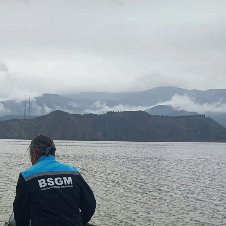
Yalova
Karabük
Kilis
Osmaniye
Düzce