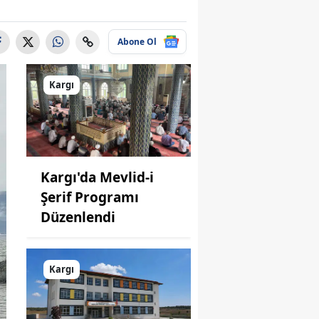
Abone Ol
Kargı
Kargı'da Mevlid-i
Şerif Programı
Düzenlendi
Kargı