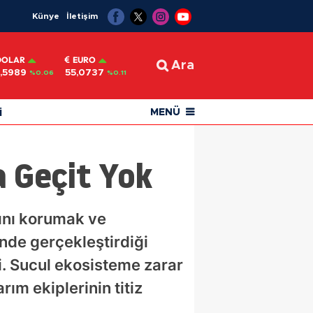
Künye
İletişim
DOLAR
EURO
Ara
,5989
55,0737
%0.06
%0.11
i
MENÜ
a Geçit Yok
rını korumak ve
'nde gerçekleştirdiği
. Sucul ekosisteme zarar
ım ekiplerinin titiz