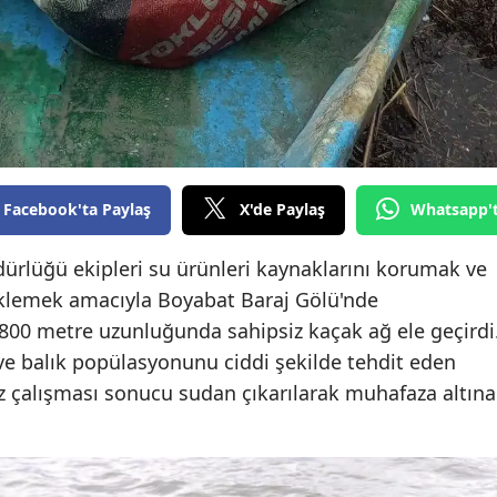
Mersin
İstanbul
İzmir
Kars
Facebook'ta Paylaş
X'de Paylaş
Whatsapp'
Kastamonu
Kayseri
ürlüğü ekipleri su ürünleri kaynaklarını korumak ve
teklemek amacıyla Boyabat Baraj Gölü'nde
Kırklareli
 800 metre uzunluğunda sahipsiz kaçak ağ ele geçirdi
Kırşehir
ve balık popülasyonunu ciddi şekilde tehdit eden
tiz çalışması sonucu sudan çıkarılarak muhafaza altına
Kocaeli
Konya
Kütahya