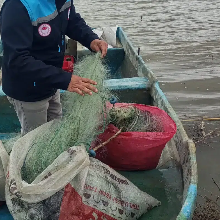
Edirne
Elazığ
Erzincan
Erzurum
Eskişehir
Gaziantep
Giresun
Gümüşhane
Hakkari
Hatay
Isparta