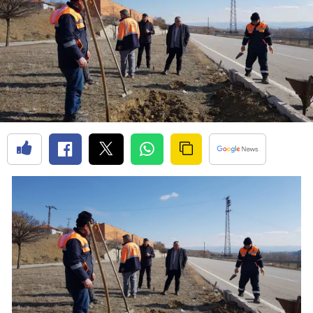
Bilecik
Bingöl
Bitlis
Bolu
Burdur
Bursa
Çanakkale
Çankırı
Çorum
Denizli
Diyarbakır