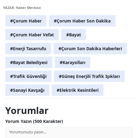
YAZAR: Haber Merkezi
Malatya
#Çorum Haber
#Çorum Haber Son Dakika
Manisa
Kahramanmaraş
#Çorum Haber Vefat
#Bayat
Mardin
#Enerji Tasarrufu
#Çorum Son Dakika Haberleri
Muğla
#Bayat Belediyesi
#Karayolları
Muş
#Trafik Güvenliği
#Güneş Enerjili Trafik Işıkları
Nevşehir
#Sanayi Kavşağı
#Elektrik Kesintileri
Niğde
Yorumlar
Ordu
Yorum Yazın (500 Karakter)
Rize
Sakarya