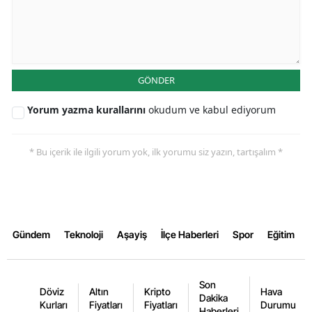
Samsun
Siirt
Sinop
GÖNDER
Sivas
Yorum yazma kurallarını
okudum ve kabul ediyorum
Tekirdağ
* Bu içerik ile ilgili yorum yok, ilk yorumu siz yazın, tartışalım *
Tokat
Trabzon
Tunceli
Gündem
Teknoloji
Aşayiş
İlçe Haberleri
Spor
Eğitim
Şanlıurfa
Uşak
Son
Döviz
Altın
Kripto
Hava
Dakika
Kurları
Fiyatları
Fiyatları
Durumu
Van
Haberleri