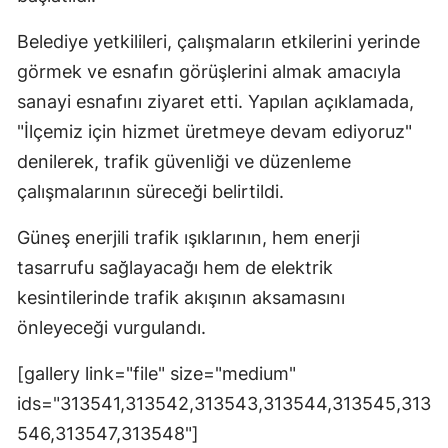
Mersin
Belediye yetkilileri, çalışmaların etkilerini yerinde
İstanbul
görmek ve esnafın görüşlerini almak amacıyla
sanayi esnafını ziyaret etti. Yapılan açıklamada,
İzmir
"İlçemiz için hizmet üretmeye devam ediyoruz"
Kars
denilerek, trafik güvenliği ve düzenleme
çalışmalarının süreceği belirtildi.
Kastamonu
Kayseri
Güneş enerjili trafik ışıklarının, hem enerji
tasarrufu sağlayacağı hem de elektrik
Kırklareli
kesintilerinde trafik akışının aksamasını
Kırşehir
önleyeceği vurgulandı.
Kocaeli
[gallery link="file" size="medium"
Konya
ids="313541,313542,313543,313544,313545,313
546,313547,313548"]
Kütahya