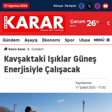
07 Ağustos 2026
Künye
İletişim
Adana
Çorum
26
°
Adıyaman
Açık
Afyonkarahisar
Gündem
Aşayiş
Ekonomi
Spor
Ulusal
Siyaset
MENÜ
Ağrı
Gündem
Kesin Karar
Kavşaktaki Işıklar Güneş
Amasya
Enerjisiyle Çalışacak
Ankara
Antalya
Yayınlanma
Artvin
17 Şubat 2025 - 17:32
Aydın
Balıkesir