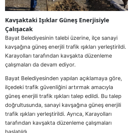
Edirne
Kavşaktaki Işıklar Güneş Enerjisiyle
Elazığ
Çalışacak
Erzincan
Bayat Belediyesinin talebi üzerine, ilçe sanayi
Erzurum
kavşağına güneş enerjili trafik ışıkları yerleştirildi.
Karayolları tarafından kavşakta düzenleme
Eskişehir
çalışmaları da devam ediyor.
Gaziantep
Bayat Belediyesinden yapılan açıklamaya göre,
Giresun
ilçedeki trafik güvenliğini artırmak amacıyla
Gümüşhane
güneş enerjili trafik ışıkları talep edildi. Bu talep
Hakkari
doğrultusunda, sanayi kavşağına güneş enerjili
trafik ışıkları yerleştirildi. Ayrıca, Karayolları
Hatay
tarafından kavşakta düzenleme çalışmaları
Isparta
başlatıldı.