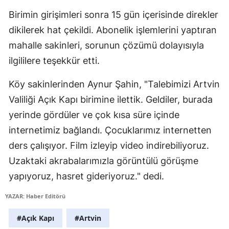
Mersin
Birimin girişimleri sonra 15 gün içerisinde direkler
dikilerek hat çekildi. Abonelik işlemlerini yaptıran
İstanbul
mahalle sakinleri, sorunun çözümü dolayısıyla
İzmir
ilgililere teşekkür etti.
Kars
Köy sakinlerinden Aynur Şahin, "Talebimizi Artvin
Kastamonu
Valiliği Açık Kapı birimine ilettik. Geldiler, burada
yerinde gördüler ve çok kısa süre içinde
Kayseri
internetimiz bağlandı. Çocuklarımız internetten
Kırklareli
ders çalışıyor. Film izleyip video indirebiliyoruz.
Uzaktaki akrabalarımızla görüntülü görüşme
Kırşehir
yapıyoruz, hasret gideriyoruz." dedi.
Kocaeli
YAZAR: Haber Editörü
Konya
#Açık Kapı
#Artvin
Kütahya