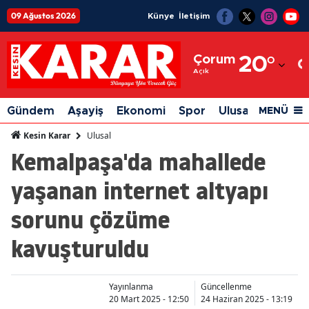
09 Ağustos 2026
Künye
İletişim
Adana
Çorum
20
°
Adıyaman
Açık
Afyonkarahisar
Gündem
Aşayiş
Ekonomi
Spor
Ulusal
Siyaset
MENÜ
Ağrı
Ulusal
Kesin Karar
Kemalpaşa'da mahallede
Amasya
yaşanan internet altyapı
Ankara
sorunu çözüme
Antalya
kavuşturuldu
Artvin
Aydın
Yayınlanma
Güncellenme
Balıkesir
20 Mart 2025 - 12:50
24 Haziran 2025 - 13:19