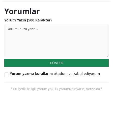
Malatya
Yorumlar
Manisa
Yorum Yazın (500 Karakter)
Kahramanmaraş
Mardin
Muğla
Muş
GÖNDER
Nevşehir
Yorum yazma kurallarını
okudum ve kabul ediyorum
Niğde
* Bu içerik ile ilgili yorum yok, ilk yorumu siz yazın, tartışalım *
Ordu
Rize
Sakarya