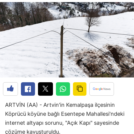
Bilecik
Bingöl
Bitlis
Bolu
Burdur
Bursa
Çanakkale
Çankırı
Çorum
ARTVİN (AA) - Artvin'in Kemalpaşa ilçesinin
Köprücü köyüne bağlı Esentepe Mahallesi'ndeki
Denizli
internet altyapı sorunu, "Açık Kapı" sayesinde
Diyarbakır
çözüme kavuşturuldu.