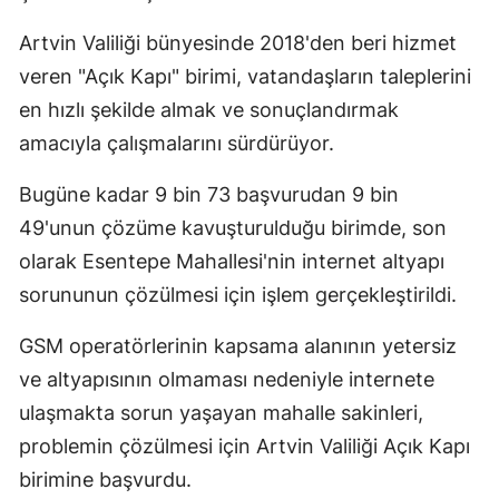
Edirne
Artvin Valiliği bünyesinde 2018'den beri hizmet
Elazığ
veren "Açık Kapı" birimi, vatandaşların taleplerini
en hızlı şekilde almak ve sonuçlandırmak
Erzincan
amacıyla çalışmalarını sürdürüyor.
Erzurum
Bugüne kadar 9 bin 73 başvurudan 9 bin
Eskişehir
49'unun çözüme kavuşturulduğu birimde, son
Gaziantep
olarak Esentepe Mahallesi'nin internet altyapı
sorununun çözülmesi için işlem gerçekleştirildi.
Giresun
GSM operatörlerinin kapsama alanının yetersiz
Gümüşhane
ve altyapısının olmaması nedeniyle internete
Hakkari
ulaşmakta sorun yaşayan mahalle sakinleri,
Hatay
problemin çözülmesi için Artvin Valiliği Açık Kapı
birimine başvurdu.
Isparta