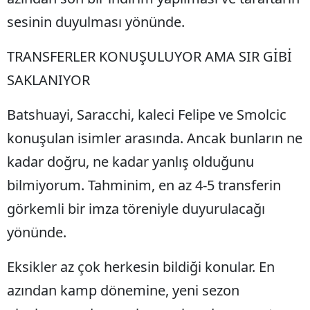
Edirne
sesinin duyulması yönünde.
Elazığ
TRANSFERLER KONUŞULUYOR AMA SIR GİBİ
Erzincan
SAKLANIYOR
Erzurum
Batshuayi, Saracchi, kaleci Felipe ve Smolcic
Eskişehir
konuşulan isimler arasında. Ancak bunların ne
Gaziantep
kadar doğru, ne kadar yanlış olduğunu
bilmiyorum. Tahminim, en az 4-5 transferin
Giresun
görkemli bir imza töreniyle duyurulacağı
Gümüşhane
yönünde.
Hakkari
Eksikler az çok herkesin bildiği konular. En
Hatay
azından kamp dönemine, yeni sezon
Isparta