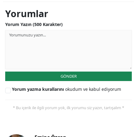
Samsun
Yorumlar
Siirt
Yorum Yazın (500 Karakter)
Sinop
Sivas
Tekirdağ
Tokat
GÖNDER
Trabzon
Yorum yazma kurallarını
okudum ve kabul ediyorum
Tunceli
* Bu içerik ile ilgili yorum yok, ilk yorumu siz yazın, tartışalım *
Şanlıurfa
Uşak
Van