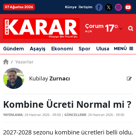
07 Ağustos 2026
Künye
İletişim
Adana
Çorum
17
°
Adıyaman
Açık
Afyonkarahisar
Gündem
Aşayiş
Ekonomi
Spor
Ulusal
Siyaset
MENÜ
Ağrı
/
Yazarlar
Amasya
Kubilay
Zurnacı
Ankara
Antalya
Kombine Ücreti Normal mi ?
Artvin
YAYINLAMA:
24 Haziran 2026 - 09:00
|
GÜNCELLEME:
24 Haziran 2026 - 09:00
Aydın
Balıkesir
2027-2028 sezonu kombine ücretleri belli oldu.