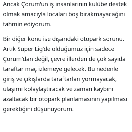
Ancak Çorum’un iş insanlarının kulübe destek
Malatya
olmak amacıyla locaları boş bırakmayacağını
Manisa
tahmin ediyorum.
Kahramanmaraş
Bir diğer konu ise dışarıdaki otopark sorunu.
Mardin
Artık Süper Lig’de olduğumuz için sadece
Muğla
Çorum’dan değil, çevre illerden de çok sayıda
taraftar maç izlemeye gelecek. Bu nedenle
Muş
giriş ve çıkışlarda taraftarları yormayacak,
Nevşehir
ulaşımı kolaylaştıracak ve zaman kaybını
Niğde
azaltacak bir otopark planlamasının yapılması
Ordu
gerektiğini düşünüyorum.
Rize
Sakarya