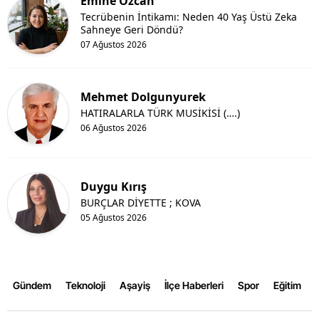
Emine Özcan
Tecrübenin İntikamı: Neden 40 Yaş Üstü Zeka
Yozgat
Sahneye Geri Döndü?
07 Ağustos 2026
Zonguldak
Aksaray
Mehmet Dolgunyurek
HATIRALARLA TÜRK MUSİKİSİ (….)
Bayburt
06 Ağustos 2026
Karaman
Kırıkkale
Duygu Kırış
Batman
BURÇLAR DİYETTE ; KOVA
05 Ağustos 2026
Şırnak
Bartın
Gündem
Teknoloji
Aşayiş
İlçe Haberleri
Spor
Eğitim
Ardahan
Iğdır