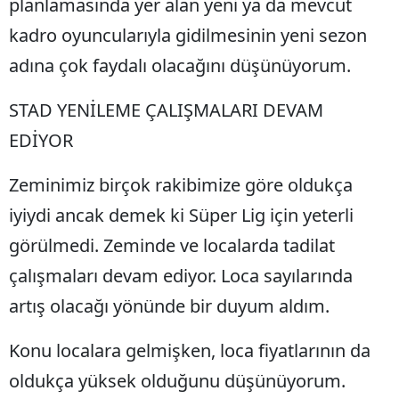
planlamasında yer alan yeni ya da mevcut
Mersin
kadro oyuncularıyla gidilmesinin yeni sezon
İstanbul
adına çok faydalı olacağını düşünüyorum.
İzmir
STAD YENİLEME ÇALIŞMALARI DEVAM
Kars
EDİYOR
Kastamonu
Zeminimiz birçok rakibimize göre oldukça
Kayseri
iyiydi ancak demek ki Süper Lig için yeterli
görülmedi. Zeminde ve localarda tadilat
Kırklareli
çalışmaları devam ediyor. Loca sayılarında
Kırşehir
artış olacağı yönünde bir duyum aldım.
Kocaeli
Konu localara gelmişken, loca fiyatlarının da
Konya
oldukça yüksek olduğunu düşünüyorum.
Kütahya