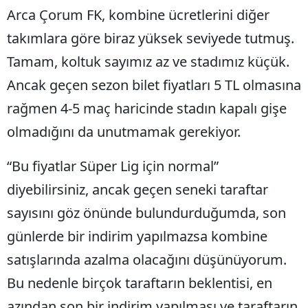
Arca Çorum FK, kombine ücretlerini diğer
Bilecik
takımlara göre biraz yüksek seviyede tutmuş.
Bingöl
Tamam, koltuk sayımız az ve stadımız küçük.
Bitlis
Ancak geçen sezon bilet fiyatları 5 TL olmasına
Bolu
rağmen 4-5 maç haricinde stadın kapalı gişe
Burdur
olmadığını da unutmamak gerekiyor.
Bursa
“Bu fiyatlar Süper Lig için normal”
Çanakkale
diyebilirsiniz, ancak geçen seneki taraftar
sayısını göz önünde bulundurduğumda, son
Çankırı
günlerde bir indirim yapılmazsa kombine
Çorum
satışlarında azalma olacağını düşünüyorum.
Denizli
Bu nedenle birçok taraftarın beklentisi, en
Diyarbakır
azından son bir indirim yapılması ve taraftarın