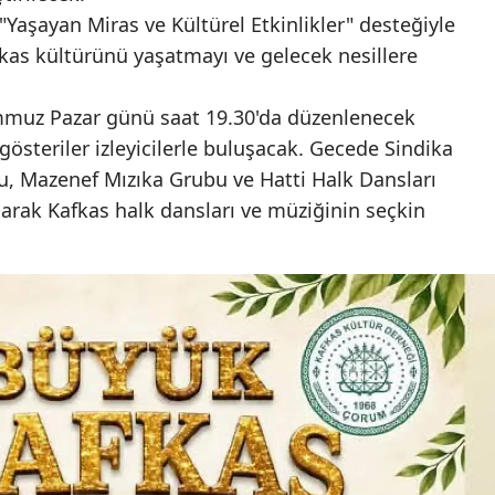
"Yaşayan Miras ve Kültürel Etkinlikler" desteğiyle
Mersin
afkas kültürünü yaşatmayı ve gelecek nesillere
İstanbul
emmuz Pazar günü saat 19.30'da düzenlenecek
İzmir
gösteriler izleyicilerle buluşacak. Gecede Sindika
Kars
u, Mazenef Mızıka Grubu ve Hatti Halk Dansları
arak Kafkas halk dansları ve müziğinin seçkin
Kastamonu
Kayseri
Kırklareli
Kırşehir
Kocaeli
Konya
Kütahya