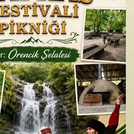
Malatya
Manisa
Kahramanmaraş
Mardin
Muğla
Muş
Nevşehir
Niğde
Ordu
Rize
Sakarya