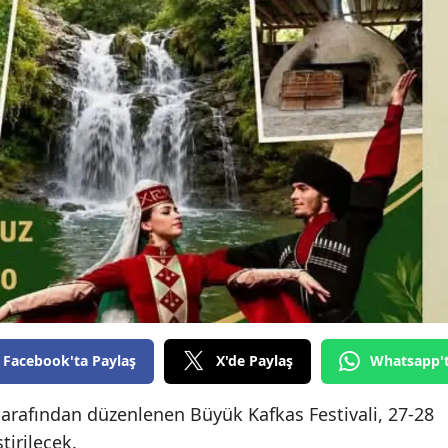
Edirne
Elazığ
Erzincan
Erzurum
Eskişehir
Gaziantep
Giresun
Gümüşhane
Hakkari
Facebook'ta Paylaş
X'de Paylaş
Whatsapp'
Hatay
arafından düzenlenen Büyük Kafkas Festivali, 27-28
Isparta
tirilecek.