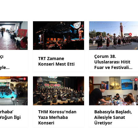
Yozgat
Zonguldak
Aksaray
Bayburt
çı
Çorum 38.
TRT Zamane
Karaman
u
Uluslararası Hitit
Konseri Mest Etti
yle
Fuar ve Festivali
ak
Başladı
Kırıkkale
Batman
Şırnak
rhaba’
THM Korosu'ndan
Babasıyla Başladı,
Bartın
Yoğun İlgi
Yaza Merhaba
Ailesiyle Sanat
Konseri
Üretiyor
Ardahan
Iğdır