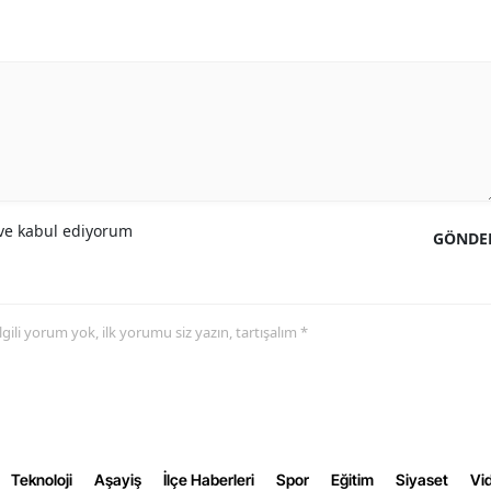
Yalova
Karabük
Kilis
Osmaniye
Düzce
e kabul ediyorum
GÖNDE
 ilgili yorum yok, ilk yorumu siz yazın, tartışalım *
Teknoloji
Aşayiş
İlçe Haberleri
Spor
Eğitim
Siyaset
Vid