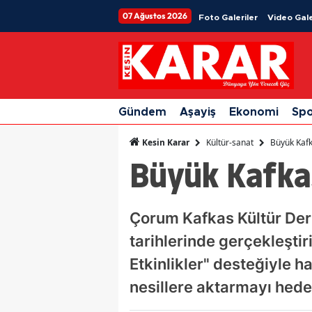
07 Ağustos 2026
Foto Galeriler
Video Gale
Gündem
Aşayiş
Ekonomi
Sp
Kültür-sanat
Büyük Kafk
Kesin Karar
Büyük Kafka
Çorum Kafkas Kültür Der
tarihlerinde gerçekleştir
Etkinlikler" desteğiyle 
nesillere aktarmayı hedef