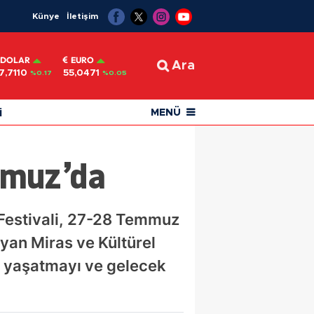
Künye
İletişim
DOLAR
EURO
Ara
7,7110
55,0471
%0.17
%0.05
i
MENÜ
mmuz’da
Festivali, 27-28 Temmuz
ayan Miras ve Kültürel
nü yaşatmayı ve gelecek