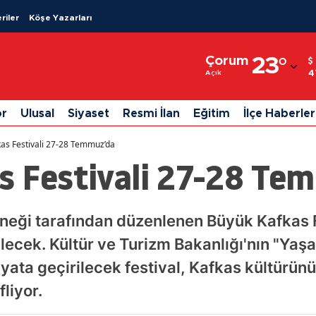
riler
Köşe Yazarları
Adana
Çorum
23
°
Adıyaman
4
Açık
Afyonkarahisar
or
Ulusal
Siyaset
Resmi İlan
Eğitim
İlçe Haberler
Ağrı
as Festivali 27-28 Temmuz’da
Amasya
s Festivali 27-28 Te
Ankara
Antalya
neği tarafından düzenlenen Büyük Kafkas 
ilecek. Kültür ve Turizm Bakanlığı'nın "Yaş
Artvin
hayata geçirilecek festival, Kafkas kültürü
Aydın
liyor.
Balıkesir