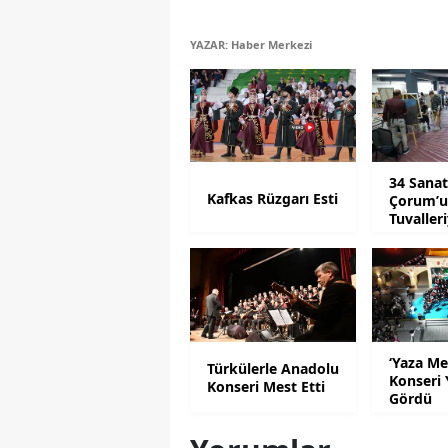
YAZAR: Haber Merkezi
34 Sanat
Kafkas Rüzgarı Esti
Çorum’
Tuvalleri
Anlatac
‘Yaza Me
Türkülerle Anadolu
Konseri 
Konseri Mest Etti
Gördü