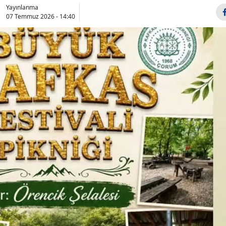
Yayınlanma
Bilecik
07 Temmuz 2026 - 14:40
Bingöl
Bitlis
Bolu
Burdur
Bursa
Çanakkale
Çankırı
Çorum
Denizli
Diyarbakır