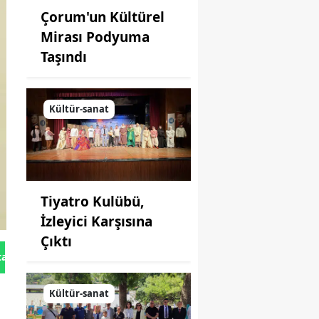
Çorum'un Kültürel
Mirası Podyuma
Taşındı
Kültür-sanat
Tiyatro Kulübü,
İzleyici Karşısına
Çıktı
tan Gönder
Kültür-sanat