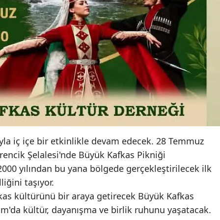
Samsun
Siirt
Sinop
Sivas
Tekirdağ
Tokat
Trabzon
ayla iç içe bir etkinlikle devam edecek. 28 Temmuz
rencik Şelalesi'nde Büyük Kafkas Pikniği
Tunceli
000 yılından bu yana bölgede gerçekleştirilecek ilk
Şanlıurfa
iğini taşıyor.
kas kültürünü bir araya getirecek Büyük Kafkas
Uşak
um'da kültür, dayanışma ve birlik ruhunu yaşatacak.
Van