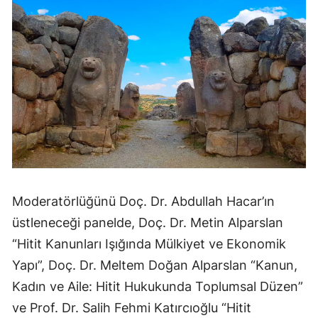
Malatya
Manisa
Kahramanmaraş
Mardin
Muğla
Muş
Nevşehir
Moderatörlüğünü Doç. Dr. Abdullah Hacar’ın
üstleneceği panelde, Doç. Dr. Metin Alparslan
Niğde
“Hitit Kanunları Işığında Mülkiyet ve Ekonomik
Ordu
Yapı”, Doç. Dr. Meltem Doğan Alparslan “Kanun,
Rize
Kadın ve Aile: Hitit Hukukunda Toplumsal Düzen”
ve Prof. Dr. Salih Fehmi Katırcıoğlu “Hitit
Sakarya