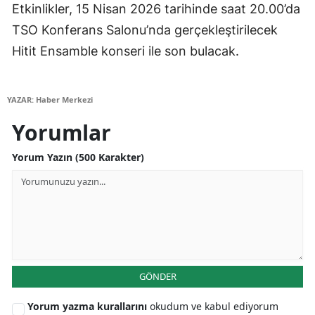
Etkinlikler, 15 Nisan 2026 tarihinde saat 20.00’da
Yozgat
TSO Konferans Salonu’nda gerçekleştirilecek
Hitit Ensamble konseri ile son bulacak.
Zonguldak
Aksaray
YAZAR: Haber Merkezi
Bayburt
Yorumlar
Karaman
Yorum Yazın (500 Karakter)
Kırıkkale
Batman
Şırnak
Bartın
GÖNDER
Ardahan
Yorum yazma kurallarını
okudum ve kabul ediyorum
Iğdır