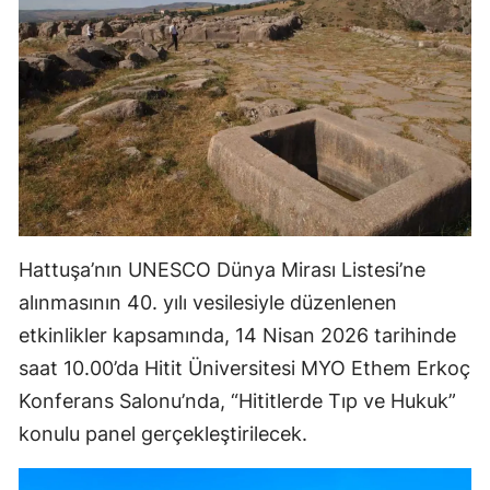
Mersin
İstanbul
İzmir
Kars
Kastamonu
Kayseri
Hattuşa’nın UNESCO Dünya Mirası Listesi’ne
Kırklareli
alınmasının 40. yılı vesilesiyle düzenlenen
etkinlikler kapsamında, 14 Nisan 2026 tarihinde
Kırşehir
saat 10.00’da Hitit Üniversitesi MYO Ethem Erkoç
Kocaeli
Konferans Salonu’nda, “Hititlerde Tıp ve Hukuk”
konulu panel gerçekleştirilecek.
Konya
Kütahya