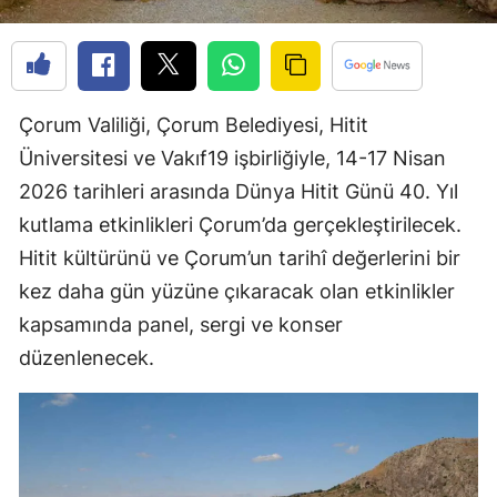
Edirne
Elazığ
Erzincan
Çorum Valiliği, Çorum Belediyesi, Hitit
Üniversitesi ve Vakıf19 işbirliğiyle, 14-17 Nisan
Erzurum
2026 tarihleri arasında Dünya Hitit Günü 40. Yıl
Eskişehir
kutlama etkinlikleri Çorum’da gerçekleştirilecek.
Gaziantep
Hitit kültürünü ve Çorum’un tarihî değerlerini bir
kez daha gün yüzüne çıkaracak olan etkinlikler
Giresun
kapsamında panel, sergi ve konser
Gümüşhane
düzenlenecek.
Hakkari
Hatay
Isparta