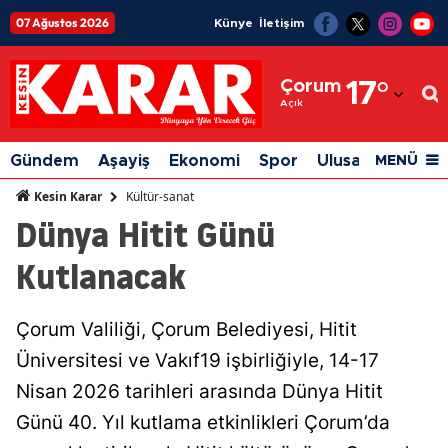
07 Ağustos 2026
Künye
İletişim
Adana
Çorum
17
°
Adıyaman
Açık
Afyonkarahisar
Gündem
Aşayiş
Ekonomi
Spor
Ulusal
Siyaset
MENÜ
Ağrı
Kültür-sanat
Kesin Karar
Dünya Hitit Günü
Amasya
Kutlanacak
Ankara
Antalya
Çorum Valiliği, Çorum Belediyesi, Hitit
Artvin
Üniversitesi ve Vakıf19 işbirliğiyle, 14-17
Aydın
Nisan 2026 tarihleri arasında Dünya Hitit
Günü 40. Yıl kutlama etkinlikleri Çorum’da
Balıkesir