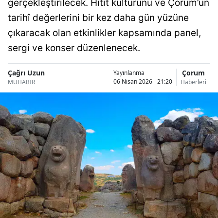
gerçekleştirilecek. Hitit kültürünü ve Çorum’un
Bilecik
tarihî değerlerini bir kez daha gün yüzüne
Bingöl
çıkaracak olan etkinlikler kapsamında panel,
sergi ve konser düzenlenecek.
Bitlis
Bolu
Çağrı Uzun
Çorum
Yayınlanma
06 Nisan 2026 - 21:20
MUHABİR
Haberleri
Burdur
Bursa
Çanakkale
Çankırı
Çorum
Denizli
Diyarbakır