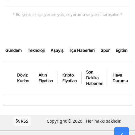
Yalova
* Bu içerik ile ilgili yorum yok, ilk yorumu siz yazın, tartışalım *
Karabük
Kilis
Osmaniye
Gündem
Teknoloji
Aşayiş
İlçe Haberleri
Spor
Eğitim
Düzce
Son
Döviz
Altın
Kripto
Hava
Dakika
Kurları
Fiyatları
Fiyatları
Durumu
Haberleri
RSS
Copyright © 2026 . Her hakkı saklıdır.