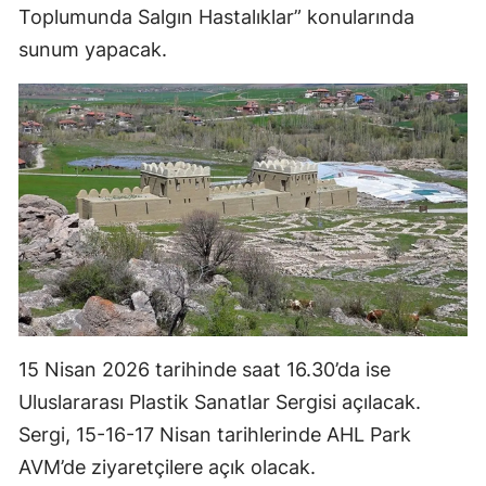
Toplumunda Salgın Hastalıklar” konularında
Samsun
sunum yapacak.
Siirt
Sinop
Sivas
Tekirdağ
Tokat
Trabzon
Tunceli
15 Nisan 2026 tarihinde saat 16.30’da ise
Şanlıurfa
Uluslararası Plastik Sanatlar Sergisi açılacak.
Sergi, 15-16-17 Nisan tarihlerinde AHL Park
Uşak
AVM’de ziyaretçilere açık olacak.
Van