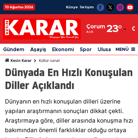
10 Ağustos 2026
Künye
İletişim
Adana
Çorum
23
°
Adıyaman
Açık
Afyonkarahisar
Gündem
Aşayiş
Ekonomi
Spor
Ulusal
Siyaset
MENÜ
Ağrı
Kültür-sanat
Kesin Karar
Dünyada En Hızlı Konuşulan
Amasya
Diller Açıklandı
Ankara
Antalya
Dünyanın en hızlı konuşulan dilleri üzerine
Artvin
yapılan araştırmanın sonuçları dikkat çekti.
Aydın
Araştırmaya göre, diller arasında konuşma hızı
bakımından önemli farklılıklar olduğu ortaya
Balıkesir