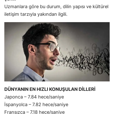
Uzmanlara göre bu durum, dilin yapısı ve kültürel
Mersin
iletişim tarzıyla yakından ilgili.
İstanbul
İzmir
Kars
Kastamonu
Kayseri
Kırklareli
Kırşehir
DÜNYANIN EN HIZLI KONUŞULAN DİLLERİ
Kocaeli
Japonca – 7.84 hece/saniye
Konya
İspanyolca – 7.82 hece/saniye
Kütahya
Fransızca – 7.18 hece/saniye