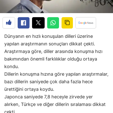
Edirne
Elazığ
Erzincan
Dünyanın en hızlı konuşulan dilleri üzerine
Erzurum
yapılan araştırmanın sonuçları dikkat çekti.
Eskişehir
Araştırmaya göre, diller arasında konuşma hızı
Gaziantep
bakımından önemli farklılıklar olduğu ortaya
kondu.
Giresun
Dillerin konuşma hızına göre yapılan araştırmalar,
Gümüşhane
bazı dillerin saniyede çok daha fazla hece
Hakkari
ürettiğini ortaya koydu.
Japonca saniyede 7,8 heceyle zirvede yer
Hatay
alırken, Türkçe ve diğer dillerin sıralaması dikkat
Isparta
çekti.