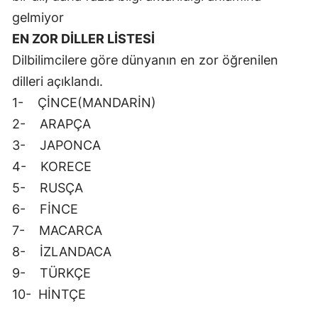
gelmiyor
Samsun
EN ZOR DİLLER LİSTESİ
Siirt
Dilbilimcilere göre dünyanın en zor öğrenilen
dilleri açıklandı.
Sinop
1- ÇİNCE(MANDARİN)
Sivas
2- ARAPÇA
Tekirdağ
3- JAPONCA
4- KORECE
Tokat
5- RUSÇA
Trabzon
6- FİNCE
Tunceli
7- MACARCA
8- İZLANDACA
Şanlıurfa
9- TÜRKÇE
Uşak
10- HİNTÇE
Van