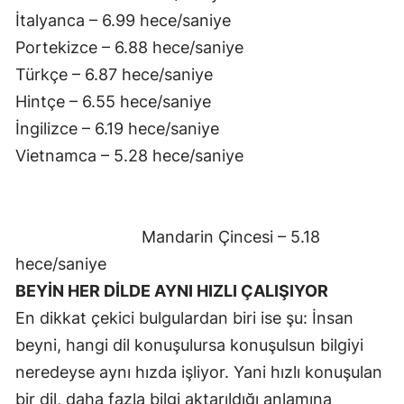
İtalyanca – 6.99 hece/saniye
Malatya
Portekizce – 6.88 hece/saniye
Manisa
Türkçe – 6.87 hece/saniye
Hintçe – 6.55 hece/saniye
Kahramanmaraş
İngilizce – 6.19 hece/saniye
Mardin
Vietnamca – 5.28 hece/saniye
Muğla
Muş
Mandarin Çincesi – 5.18
Nevşehir
hece/saniye
Niğde
BEYİN HER DİLDE AYNI HIZLI ÇALIŞIYOR
En dikkat çekici bulgulardan biri ise şu: İnsan
Ordu
beyni, hangi dil konuşulursa konuşulsun bilgiyi
Rize
neredeyse aynı hızda işliyor. Yani hızlı konuşulan
Sakarya
bir dil, daha fazla bilgi aktarıldığı anlamına