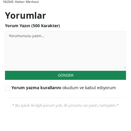
YAZAR: Haber Merkezi
Yozgat
Yorumlar
Zonguldak
Yorum Yazın (500 Karakter)
Aksaray
Bayburt
Karaman
Kırıkkale
GÖNDER
Batman
Yorum yazma kurallarını
okudum ve kabul ediyorum
Şırnak
* Bu içerik ile ilgili yorum yok, ilk yorumu siz yazın, tartışalım *
Bartın
Ardahan
Iğdır