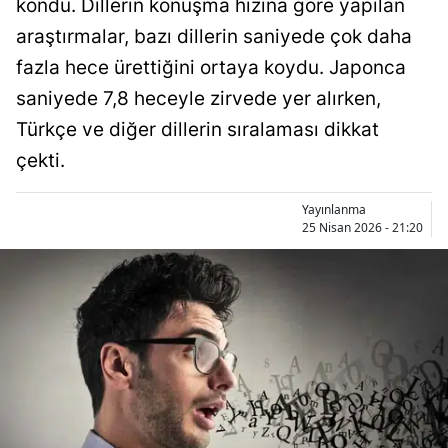
kondu. Dillerin konuşma hızına göre yapılan
Bilecik
araştırmalar, bazı dillerin saniyede çok daha
Bingöl
fazla hece ürettiğini ortaya koydu. Japonca
saniyede 7,8 heceyle zirvede yer alırken,
Bitlis
Türkçe ve diğer dillerin sıralaması dikkat
Bolu
çekti.
Burdur
Yayınlanma
Bursa
25 Nisan 2026 - 21:20
Çanakkale
Çankırı
Çorum
Denizli
Diyarbakır