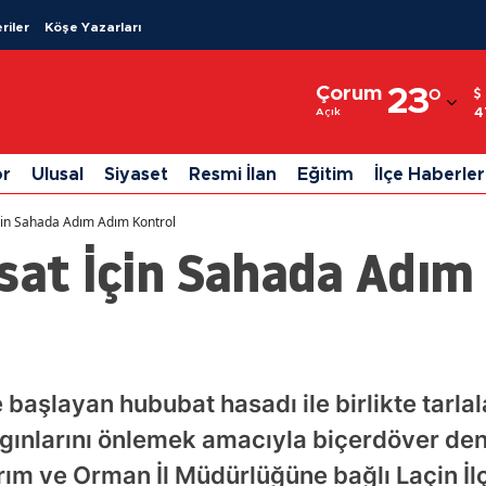
riler
Köşe Yazarları
Adana
Çorum
23
°
Adıyaman
4
Açık
Afyonkarahisar
or
Ulusal
Siyaset
Resmi İlan
Eğitim
İlçe Haberler
Ağrı
çin Sahada Adım Adım Kontrol
Amasya
asat İçin Sahada Adım
Ankara
Antalya
Artvin
başlayan hububat hasadı ile birlikte tarlal
Aydın
ngınlarını önlemek amacıyla biçerdöver de
Balıkesir
ım ve Orman İl Müdürlüğüne bağlı Laçin İl