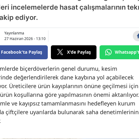
leri incelemelerde hasat çalışmalarının tek
Bilecik
akip ediyor.
Bingöl
Bitlis
Yayınlanma
27 Haziran 2026 - 13:10
Bolu
Facebook'ta Paylaş
X'de Paylaş
Whatsapp'
Burdur
imlerde biçerdöverlerin genel durumu, kesim
Bursa
erinde değerlendirilerek dane kaybına yol açabilecek
Çanakkale
iyor. Üreticilere ürün kayıplarının önüne geçilmesi için
 ürün koşullarına göre yapılmasının önemi aktarılıyor.
Çankırı
rimle ve kayıpsız tamamlanmasını hedefleyen kurum
Çorum
da çiftçilere uyarılarda bulunarak saha denetimlerinin
.
Denizli
Diyarbakır