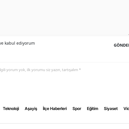
Yozgat
Zonguldak
Aksaray
e kabul ediyorum
GÖNDE
Bayburt
Karaman
Kırıkkale
 ilgili yorum yok, ilk yorumu siz yazın, tartışalım *
Batman
Şırnak
Bartın
Teknoloji
Aşayiş
İlçe Haberleri
Spor
Eğitim
Siyaset
Vid
Ardahan
Iğdır