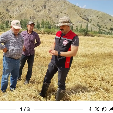
Edirne
Elazığ
Erzincan
Erzurum
Eskişehir
Gaziantep
Giresun
Gümüşhane
Hakkari
Hatay
3
1 /
Isparta