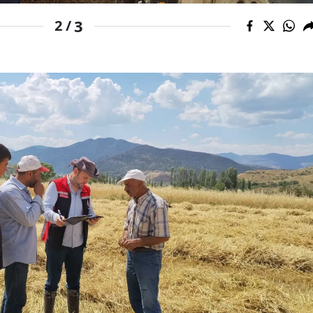
Malatya
3
2 /
Manisa
Kahramanmaraş
Mardin
Muğla
Muş
Nevşehir
Niğde
Ordu
Rize
Sakarya