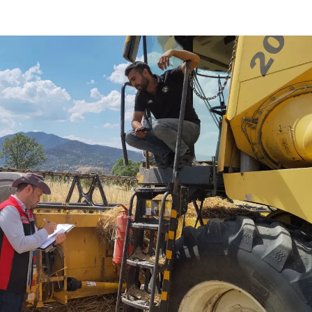
Mersin
İstanbul
İzmir
Kars
Kastamonu
Kayseri
Kırklareli
Kırşehir
Kocaeli
Konya
Kütahya