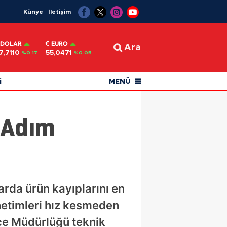
Künye
İletişim
DOLAR
EURO
Ara
7,7110
55,0471
%0.17
%0.05
i
MENÜ
 Adım
arda ürün kayıplarını en
netimleri hız kesmeden
çe Müdürlüğü teknik