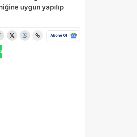
niğine uygun yapılıp
Abone Ol
tan Gönder