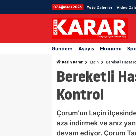
07 Ağustos 2026
Foto Galeriler
Video Gale
Gündem
Aşayiş
Ekonomi
Sp
Laçin
Bereketli Hasat İ
Kesin Karar
Bereketli H
Kontrol
Çorum'un Laçin ilçesinde 
aza indirmek ve anız ya
devam ediyor. Çorum Tar