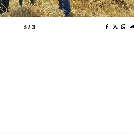
Samsun
Siirt
3
3 /
Sinop
Sivas
Tekirdağ
Tokat
Trabzon
Tunceli
Şanlıurfa
Uşak
Van