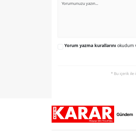
Yorum yazma kurallarını
okudum v
* Bu içerik ile
Gündem