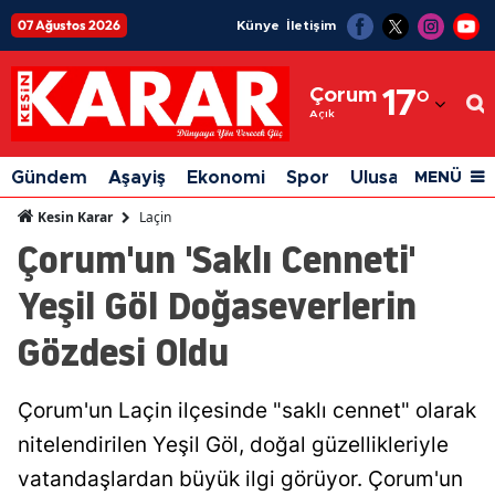
07 Ağustos 2026
Künye
İletişim
Adana
Çorum
17
°
Adıyaman
Açık
Afyonkarahisar
Gündem
Aşayiş
Ekonomi
Spor
Ulusal
Siyaset
MENÜ
Ağrı
Laçin
Kesin Karar
Çorum'un 'Saklı Cenneti'
Amasya
Yeşil Göl Doğaseverlerin
Ankara
Gözdesi Oldu
Antalya
Artvin
Çorum'un Laçin ilçesinde "saklı cennet" olarak
Aydın
nitelendirilen Yeşil Göl, doğal güzellikleriyle
Balıkesir
vatandaşlardan büyük ilgi görüyor. Çorum'un