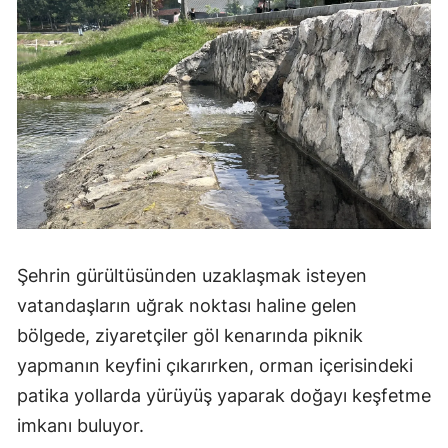
Malatya
Manisa
Kahramanmaraş
Mardin
Muğla
Muş
Şehrin gürültüsünden uzaklaşmak isteyen
Nevşehir
vatandaşların uğrak noktası haline gelen
Niğde
bölgede, ziyaretçiler göl kenarında piknik
Ordu
yapmanın keyfini çıkarırken, orman içerisindeki
patika yollarda yürüyüş yaparak doğayı keşfetme
Rize
imkanı buluyor.
Sakarya