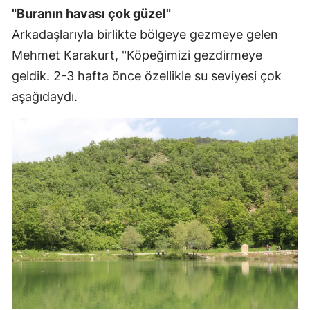
"Buranın havası çok güzel"
Yozgat
Arkadaşlarıyla birlikte bölgeye gezmeye gelen
Zonguldak
Mehmet Karakurt, "Köpeğimizi gezdirmeye
geldik. 2-3 hafta önce özellikle su seviyesi çok
Aksaray
aşağıdaydı.
Bayburt
Karaman
Kırıkkale
Batman
Şırnak
Bartın
Ardahan
Iğdır