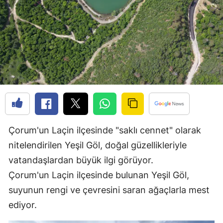
Edirne
Elazığ
Erzincan
Erzurum
Eskişehir
Gaziantep
Çorum'un Laçin ilçesinde "saklı cennet" olarak
Giresun
nitelendirilen Yeşil Göl, doğal güzellikleriyle
Gümüşhane
vatandaşlardan büyük ilgi görüyor.
Çorum'un Laçin ilçesinde bulunan Yeşil Göl,
Hakkari
suyunun rengi ve çevresini saran ağaçlarla mest
Hatay
ediyor.
Isparta