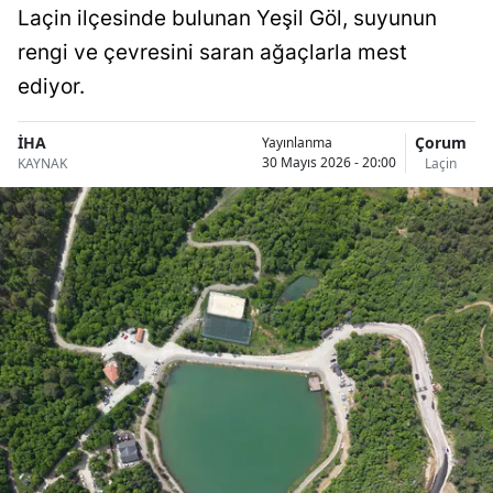
Laçin ilçesinde bulunan Yeşil Göl, suyunun
Bilecik
rengi ve çevresini saran ağaçlarla mest
Bingöl
ediyor.
Bitlis
İHA
Çorum
Yayınlanma
Bolu
30 Mayıs 2026 - 20:00
KAYNAK
Laçin
Burdur
Bursa
Çanakkale
Çankırı
Çorum
Denizli
Diyarbakır