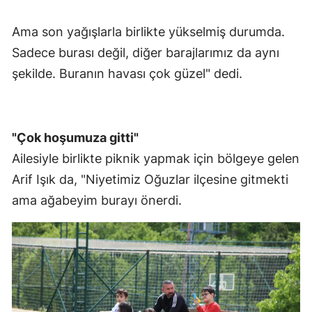
Yalova
Ama son yağışlarla birlikte yükselmiş durumda.
Sadece burası değil, diğer barajlarımız da aynı
Karabük
şekilde. Buranın havası çok güzel" dedi.
Kilis
Osmaniye
"Çok hoşumuza gitti"
Düzce
Ailesiyle birlikte piknik yapmak için bölgeye gelen
Arif Işık da, "Niyetimiz Oğuzlar ilçesine gitmekti
ama ağabeyim burayı önerdi.