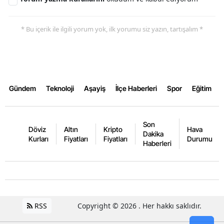
* Bu içerik ile ilgili yorum yok, ilk yorumu siz yazın, tartışalım *
Gündem
Teknoloji
Aşayiş
İlçe Haberleri
Spor
Eğitim
Son
Döviz
Altın
Kripto
Hava
Dakika
Kurları
Fiyatları
Fiyatları
Durumu
Haberleri
RSS
Copyright © 2026 . Her hakkı saklıdır.