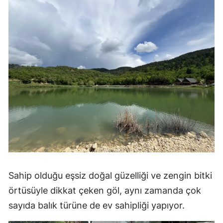
Mersin
İstanbul
İzmir
Kars
Kastamonu
Kayseri
Kırklareli
Kırşehir
Sahip olduğu eşsiz doğal güzelliği ve zengin bitki
Kocaeli
örtüsüyle dikkat çeken göl, aynı zamanda çok
Konya
sayıda balık türüne de ev sahipliği yapıyor.
Kütahya