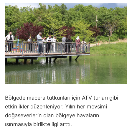
Samsun
Siirt
Sinop
Sivas
Tekirdağ
Tokat
Trabzon
Tunceli
Bölgede macera tutkunları için ATV turları gibi
etkinlikler düzenleniyor. Yılın her mevsimi
Şanlıurfa
doğaseverlerin olan bölgeye havaların
Uşak
ısınmasıyla birlikte ilgi arttı.
Van