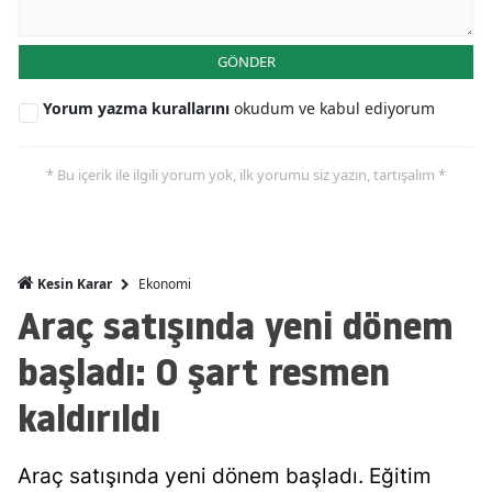
Mersin
GÖNDER
İstanbul
Yorum yazma kurallarını
okudum ve kabul ediyorum
İzmir
Kars
* Bu içerik ile ilgili yorum yok, ilk yorumu siz yazın, tartışalım *
Kastamonu
Kayseri
Ekonomi
Kesin Karar
Kırklareli
Araç satışında yeni dönem
Kırşehir
başladı: O şart resmen
Kocaeli
kaldırıldı
Konya
Araç satışında yeni dönem başladı. Eğitim
Kütahya