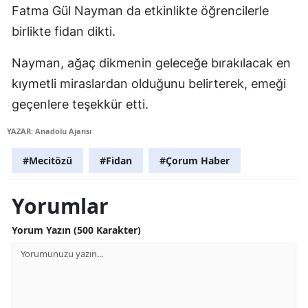
Fatma Gül Nayman da etkinlikte öğrencilerle
Edirne
birlikte fidan dikti.
Elazığ
Nayman, ağaç dikmenin geleceğe bırakılacak en
Erzincan
kıymetli miraslardan olduğunu belirterek, emeği
Erzurum
geçenlere teşekkür etti.
Eskişehir
YAZAR: Anadolu Ajansı
Gaziantep
#Mecitözü
#Fidan
#Çorum Haber
Giresun
Yorumlar
Gümüşhane
Yorum Yazın (500 Karakter)
Hakkari
Hatay
Isparta