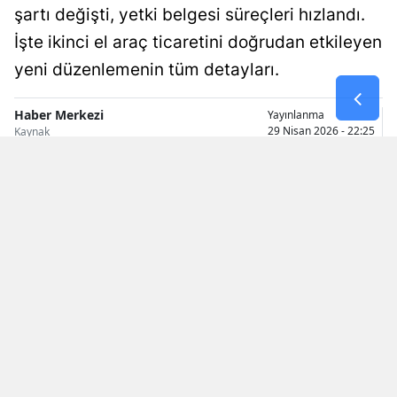
şartı değişti, yetki belgesi süreçleri hızlandı.
Malatya
İşte ikinci el araç ticaretini doğrudan etkileyen
Manisa
yeni düzenlemenin tüm detayları.
Kahramanmaraş
Haber Merkezi
Yayınlanma
29 Nisan 2026 - 22:25
Kaynak
Mardin
Muğla
Muş
Nevşehir
Niğde
Ordu
Rize
Sakarya