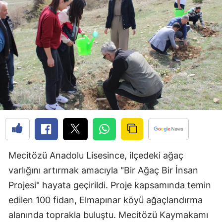
Bilecik
Bingöl
Bitlis
Bolu
Burdur
Bursa
Çanakkale
Çankırı
Mecitözü Anadolu Lisesince, ilçedeki ağaç
varlığını artırmak amacıyla "Bir Ağaç Bir İnsan
Çorum
Projesi" hayata geçirildi. Proje kapsamında temin
Denizli
edilen 100 fidan, Elmapınar köyü ağaçlandırma
Diyarbakır
alanında toprakla buluştu. Mecitözü Kaymakamı