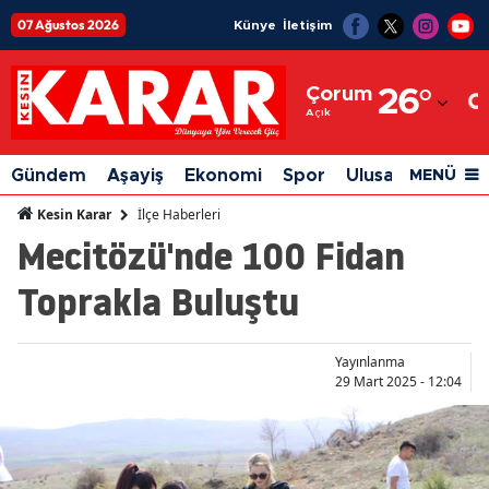
07 Ağustos 2026
Künye
İletişim
Adana
Çorum
26
°
Adıyaman
Açık
Afyonkarahisar
Gündem
Aşayiş
Ekonomi
Spor
Ulusal
Siyaset
MENÜ
Ağrı
İlçe Haberleri
Kesin Karar
Mecitözü'nde 100 Fidan
Amasya
Toprakla Buluştu
Ankara
Antalya
Yayınlanma
Artvin
29 Mart 2025 - 12:04
Aydın
Balıkesir