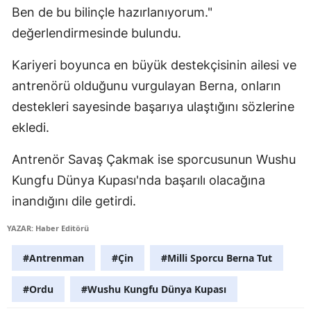
Ben de bu bilinçle hazırlanıyorum."
Yozgat
değerlendirmesinde bulundu.
Zonguldak
Kariyeri boyunca en büyük destekçisinin ailesi ve
Aksaray
antrenörü olduğunu vurgulayan Berna, onların
destekleri sayesinde başarıya ulaştığını sözlerine
Bayburt
ekledi.
Karaman
Antrenör Savaş Çakmak ise sporcusunun Wushu
Kırıkkale
Kungfu Dünya Kupası'nda başarılı olacağına
Batman
inandığını dile getirdi.
Şırnak
YAZAR: Haber Editörü
Bartın
#Antrenman
#Çin
#Milli Sporcu Berna Tut
Ardahan
#Ordu
#Wushu Kungfu Dünya Kupası
Iğdır