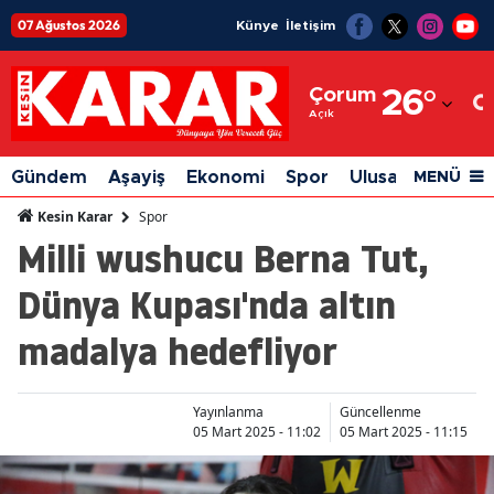
07 Ağustos 2026
Künye
İletişim
Adana
Çorum
26
°
Adıyaman
Açık
Afyonkarahisar
Gündem
Aşayiş
Ekonomi
Spor
Ulusal
Siyaset
MENÜ
Ağrı
Spor
Kesin Karar
Milli wushucu Berna Tut,
Amasya
Dünya Kupası'nda altın
Ankara
madalya hedefliyor
Antalya
Artvin
Yayınlanma
Güncellenme
Aydın
05 Mart 2025 - 11:02
05 Mart 2025 - 11:15
Balıkesir