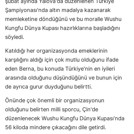
şubat ayında Yalova'da düzenlenen Türkiye
Mersin
Şampiyonası'nda altın madalya kazanarak
memleketine döndüğünü ve bu moralle Wushu
İstanbul
Kungfu Dünya Kupası hazırlıklarına başladığını
İzmir
söyledi.
Kars
Katıldığı her organizasyonda emeklerinin
Kastamonu
karşılığını aldığı için çok mutlu olduğunu ifade
eden Berna, bu konuda Türkiye'nin en iyileri
Kayseri
arasında olduğunu düşündüğünü ve bunun için
Kırklareli
de ayrıca gurur duyduğunu belirtti.
Kırşehir
Önünde çok önemli bir organizasyonun
Kocaeli
olduğunu belirten milli sporcu, Çin'de
düzenlenecek Wushu Kungfu Dünya Kupası'nda
Konya
56 kiloda mindere çıkacağını dile getirdi.
Kütahya