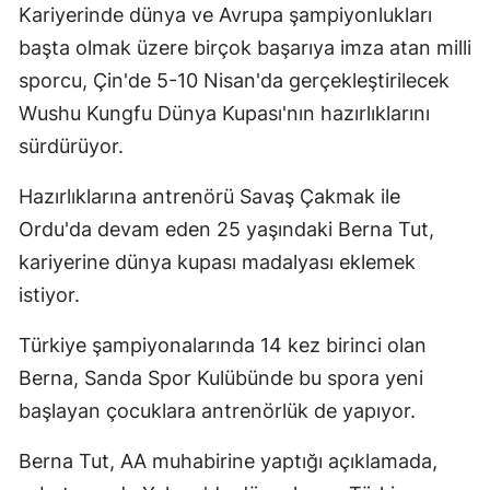
Kariyerinde dünya ve Avrupa şampiyonlukları
Edirne
başta olmak üzere birçok başarıya imza atan milli
Elazığ
sporcu, Çin'de 5-10 Nisan'da gerçekleştirilecek
Wushu Kungfu Dünya Kupası'nın hazırlıklarını
Erzincan
sürdürüyor.
Erzurum
Hazırlıklarına antrenörü Savaş Çakmak ile
Eskişehir
Ordu'da devam eden 25 yaşındaki Berna Tut,
Gaziantep
kariyerine dünya kupası madalyası eklemek
istiyor.
Giresun
Gümüşhane
Türkiye şampiyonalarında 14 kez birinci olan
Berna, Sanda Spor Kulübünde bu spora yeni
Hakkari
başlayan çocuklara antrenörlük de yapıyor.
Hatay
Berna Tut, AA muhabirine yaptığı açıklamada,
Isparta