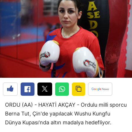
Bilecik
Bingöl
Bitlis
Bolu
Burdur
Bursa
Çanakkale
Çankırı
Çorum
ORDU (AA) - HAYATİ AKÇAY - Ordulu milli sporcu
Berna Tut, Çin'de yapılacak Wushu Kungfu
Denizli
Dünya Kupası'nda altın madalya hedefliyor.
Diyarbakır