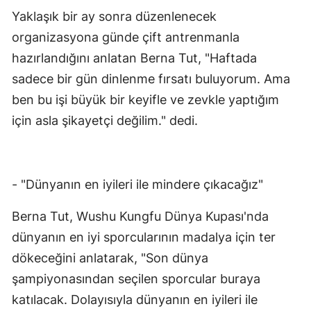
Yaklaşık bir ay sonra düzenlenecek
Malatya
organizasyona günde çift antrenmanla
Manisa
hazırlandığını anlatan Berna Tut, "Haftada
Kahramanmaraş
sadece bir gün dinlenme fırsatı buluyorum. Ama
ben bu işi büyük bir keyifle ve zevkle yaptığım
Mardin
için asla şikayetçi değilim." dedi.
Muğla
Muş
- "Dünyanın en iyileri ile mindere çıkacağız"
Nevşehir
Berna Tut, Wushu Kungfu Dünya Kupası'nda
Niğde
dünyanın en iyi sporcularının madalya için ter
Ordu
dökeceğini anlatarak, "Son dünya
Rize
şampiyonasından seçilen sporcular buraya
katılacak. Dolayısıyla dünyanın en iyileri ile
Sakarya