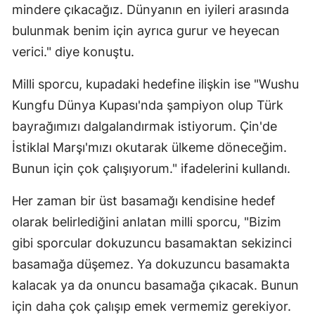
mindere çıkacağız. Dünyanın en iyileri arasında
Samsun
bulunmak benim için ayrıca gurur ve heyecan
verici." diye konuştu.
Siirt
Sinop
Milli sporcu, kupadaki hedefine ilişkin ise "Wushu
Kungfu Dünya Kupası'nda şampiyon olup Türk
Sivas
bayrağımızı dalgalandırmak istiyorum. Çin'de
Tekirdağ
İstiklal Marşı'mızı okutarak ülkeme döneceğim.
Tokat
Bunun için çok çalışıyorum." ifadelerini kullandı.
Trabzon
Her zaman bir üst basamağı kendisine hedef
olarak belirlediğini anlatan milli sporcu, "Bizim
Tunceli
gibi sporcular dokuzuncu basamaktan sekizinci
Şanlıurfa
basamağa düşemez. Ya dokuzuncu basamakta
Uşak
kalacak ya da onuncu basamağa çıkacak. Bunun
için daha çok çalışıp emek vermemiz gerekiyor.
Van