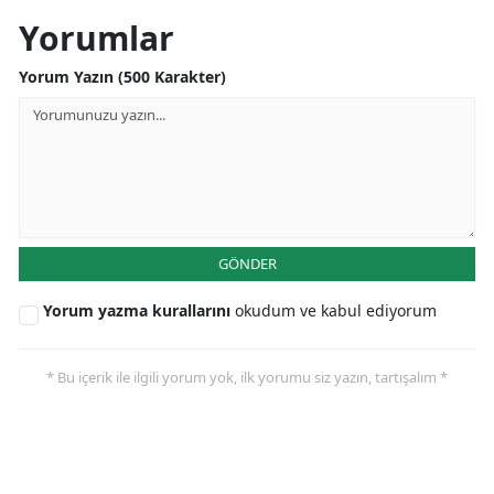
Yorumlar
Yalova
Yorum Yazın (500 Karakter)
Karabük
Kilis
Osmaniye
Düzce
GÖNDER
Yorum yazma kurallarını
okudum ve kabul ediyorum
* Bu içerik ile ilgili yorum yok, ilk yorumu siz yazın, tartışalım *