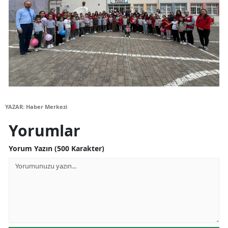
Samsun
Siirt
Sinop
Sivas
Tekirdağ
YAZAR: Haber Merkezi
Tokat
Yorumlar
Trabzon
Yorum Yazın (500 Karakter)
Tunceli
Şanlıurfa
Uşak
Van