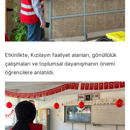
Mersin
İstanbul
İzmir
Kars
Etkinlikte, Kızılayın faaliyet alanları, gönüllülük
Kastamonu
çalışmaları ve toplumsal dayanışmanın önemi
Kayseri
öğrencilere anlatıldı.
Kırklareli
Kırşehir
Kocaeli
Konya
Kütahya