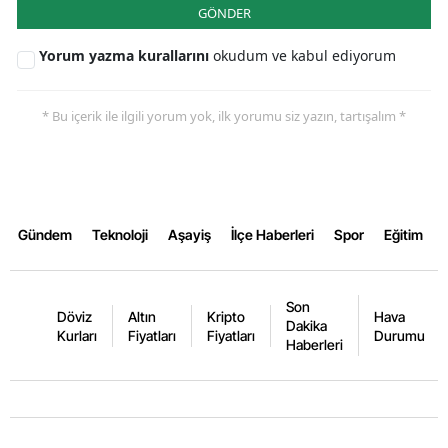
GÖNDER
Yozgat
Yorum yazma kurallarını
okudum ve kabul ediyorum
Zonguldak
* Bu içerik ile ilgili yorum yok, ilk yorumu siz yazın, tartışalım *
Aksaray
Bayburt
Karaman
Gündem
Teknoloji
Aşayiş
İlçe Haberleri
Spor
Eğitim
Kırıkkale
Batman
Son
Döviz
Altın
Kripto
Hava
Şırnak
Dakika
Kurları
Fiyatları
Fiyatları
Durumu
Haberleri
Bartın
Ardahan
Iğdır