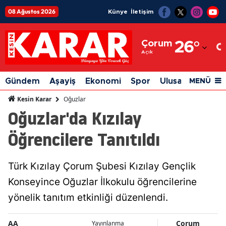
08 Ağustos 2026
Künye
İletişim
Adana
Çorum
26
°
Adıyaman
Açık
Afyonkarahisar
Gündem
Aşayiş
Ekonomi
Spor
Ulusal
Siyaset
MENÜ
Ağrı
Oğuzlar
Kesin Karar
Oğuzlar'da Kızılay
Amasya
Öğrencilere Tanıtıldı
Ankara
Antalya
Türk Kızılay Çorum Şubesi Kızılay Gençlik
Artvin
Konseyince Oğuzlar İlkokulu öğrencilerine
Aydın
yönelik tanıtım etkinliği düzenlendi.
Balıkesir
AA
Çorum
Yayınlanma