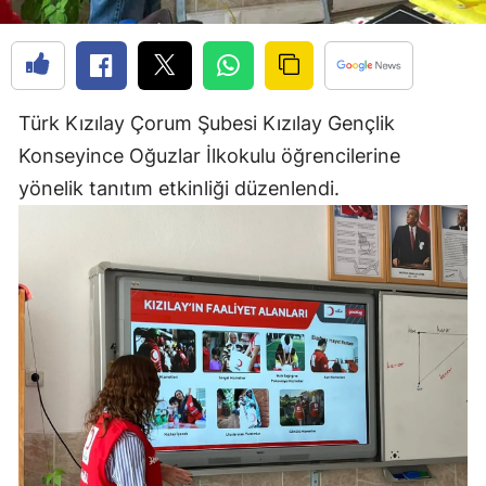
Edirne
Elazığ
Erzincan
Türk Kızılay Çorum Şubesi Kızılay Gençlik
Konseyince Oğuzlar İlkokulu öğrencilerine
Erzurum
yönelik tanıtım etkinliği düzenlendi.
Eskişehir
Gaziantep
Giresun
Gümüşhane
Hakkari
Hatay
Isparta