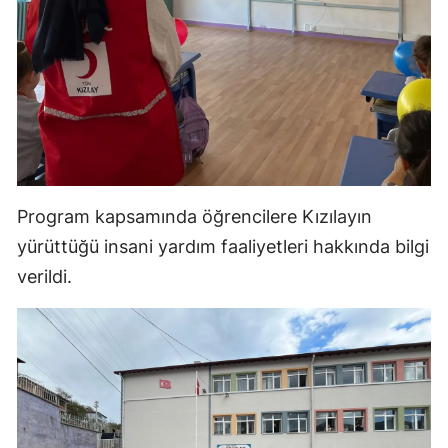
Malatya
Manisa
Kahramanmaraş
Mardin
Muğla
Program kapsamında öğrencilere Kızılayın
Muş
yürüttüğü insani yardım faaliyetleri hakkında bilgi
verildi.
Nevşehir
Niğde
Ordu
Rize
Sakarya