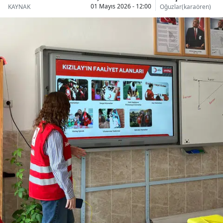
01 Mayıs 2026 - 12:00
KAYNAK
Oğuzlar(karaören)
Bilecik
Bingöl
Bitlis
Bolu
Burdur
Bursa
Çanakkale
Çankırı
Çorum
Denizli
Diyarbakır