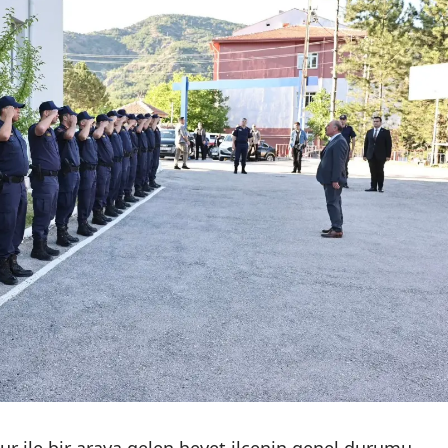
Mersin
İstanbul
İzmir
Kars
Kastamonu
Kayseri
Kırklareli
Kırşehir
Kocaeli
Konya
Kütahya
 ile bir araya gelen heyet ilçenin genel durumu