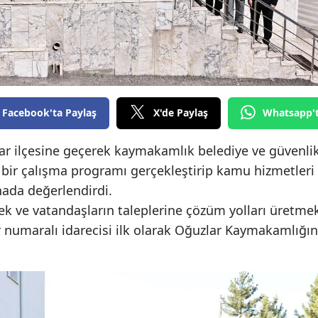
Edirne
Elazığ
Erzincan
Erzurum
Facebook'ta Paylaş
X'de Paylaş
Whatsapp'
Eskişehir
lar ilçesine geçerek kaymakamlık belediye ve güvenli
Gaziantep
 bir çalışma programı gerçekleştirip kamu hizmetleri
hada değerlendirdi.
Giresun
tmek ve vatandaşların taleplerine çözüm yolları üretme
Gümüşhane
r numaralı idarecisi ilk olarak Oğuzlar Kaymakamlığın
Hakkari
Hatay
Isparta