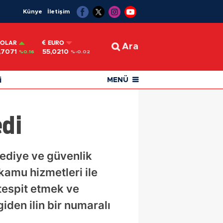
Künye
İletişim
OLAR
EURO
Ara
,7071
55,0210
%0.16
%-0.02
i
MENÜ
edi
ediye ve güvenlik
kamu hizmetleri ile
 tespit etmek ve
den ilin bir numaralı