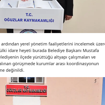
Samsun
Siirt
Sinop
Sivas
ardından yerel yönetim faaliyetlerini incelemek üzer
Tekirdağ
lki idare heyeti burada Belediye Başkanı Mustafa
Tokat
elediyenin ilçede yürüttüğü altyapı çalışmaları ve
i alınan görüşmede kurumlar arası koordinasyonun
Trabzon
ne değinildi.
Tunceli
Şanlıurfa
Uşak
Van