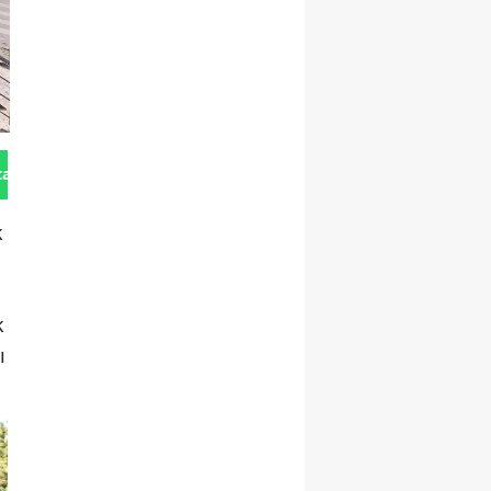
tan Gönder
k
k
ı