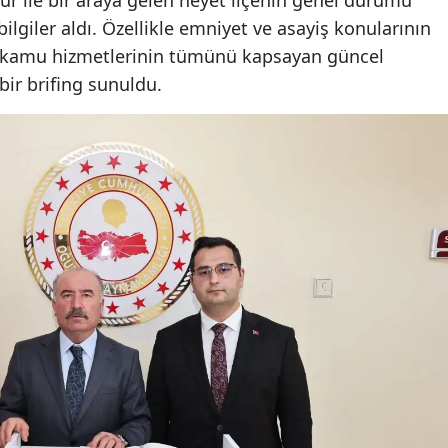
bilgiler aldı. Özellikle emniyet ve asayiş konularının
Malatya
 kamu hizmetlerinin tümünü kapsayan güncel
Manisa
ir brifing sunuldu.
Kahramanmaraş
Mardin
Muğla
Muş
Nevşehir
Niğde
Ordu
Rize
Sakarya