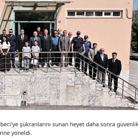
Yozgat
Zonguldak
Aksaray
Bayburt
Karaman
Kırıkkale
Batman
Şırnak
Bartın
ebeci'ye şükranlarını sunan heyet daha sonra güvenli
Ardahan
rine yöneldi.
Iğdır