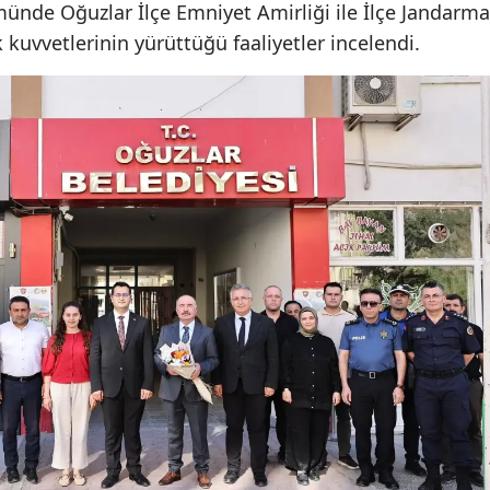
ünde Oğuzlar İlçe Emniyet Amirliği ile İlçe Jandarma
 kuvvetlerinin yürüttüğü faaliyetler incelendi.
Yalova
Karabük
Kilis
Osmaniye
Düzce