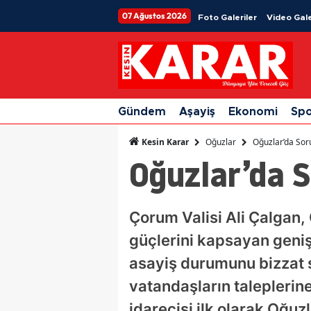
07 Ağustos 2026
Foto Galeriler
Video Gale
Gündem
Aşayiş
Ekonomi
Sp
Oğuzlar
Oğuzlar’da Soru
Kesin Karar
Oğuzlar’da S
Çorum Valisi Ali Çalgan,
güçlerini kapsayan geniş
asayiş durumunu bizzat s
vatandaşların taleplerin
idarecisi ilk olarak Oğuz