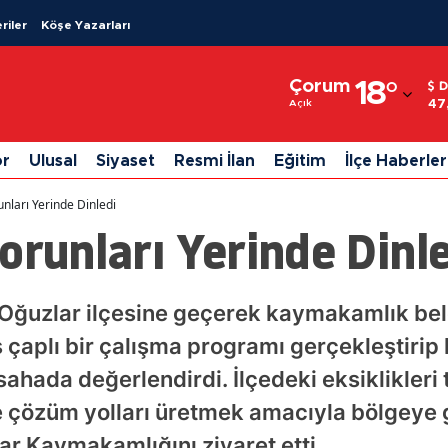
riler
Köşe Yazarları
Adana
Çorum
18
°
D
Adıyaman
47
Açık
Afyonkarahisar
or
Ulusal
Siyaset
Resmi İlan
Eğitim
İlçe Haberler
Ağrı
nları Yerinde Dinledi
Amasya
orunları Yerinde Dinl
Ankara
Antalya
 Oğuzlar ilçesine geçerek kaymakamlık bel
 çaplı bir çalışma programı gerçekleştirip 
Artvin
ahada değerlendirdi. İlçedeki eksiklikleri
Aydın
e çözüm yolları üretmek amacıyla bölgeye gi
Balıkesir
lar Kaymakamlığını ziyaret etti.