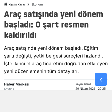
Ekonomi
Kesin Karar
Malatya
Araç satışında yeni dönem
Manisa
başladı: O şart resmen
Kahramanmaraş
kaldırıldı
Mardin
Araç satışında yeni dönem başladı. Eğitim
Muğla
şartı değişti, yetki belgesi süreçleri hızlandı.
Muş
İşte ikinci el araç ticaretini doğrudan etkileyen
Nevşehir
yeni düzenlemenin tüm detayları.
Niğde
Haber Merkezi
Yayınlanma
29 Nisan 2026 - 22:25
Kaynak
Ordu
Rize
Sakarya