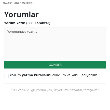
YAZAR: Haber Merkezi
Mersin
Yorumlar
İstanbul
Yorum Yazın (500 Karakter)
İzmir
Kars
Kastamonu
Kayseri
GÖNDER
Kırklareli
Yorum yazma kurallarını
okudum ve kabul ediyorum
Kırşehir
Kocaeli
* Bu içerik ile ilgili yorum yok, ilk yorumu siz yazın, tartışalım *
Konya
Kütahya