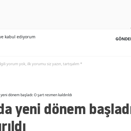
Malatya
Manisa
Kahramanmaraş
e kabul ediyorum
GÖNDE
Mardin
Muğla
 ilgili yorum yok, ilk yorumu siz yazın, tartışalım *
Muş
Nevşehir
Niğde
 yeni dönem başladı: O şart resmen kaldırıldı
da yeni dönem başladı
Ordu
Rize
rıldı
Sakarya