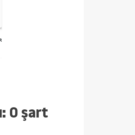
R
: O şart