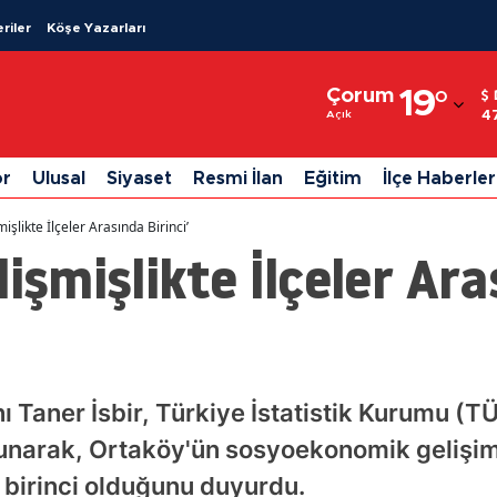
riler
Köşe Yazarları
Adana
Çorum
19
°
Adıyaman
4
Açık
Afyonkarahisar
or
Ulusal
Siyaset
Resmi İlan
Eğitim
İlçe Haberler
Ağrı
işlikte İlçeler Arasında Birinci’
Amasya
lişmişlikte İlçeler Ar
Ankara
Antalya
Artvin
 Taner İsbir, Türkiye İstatistik Kurumu (TÜ
Aydın
ulunarak, Ortaköy'ün sosyoekonomik gelişi
Balıkesir
 birinci olduğunu duyurdu.