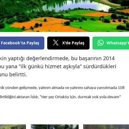
Edirne
Elazığ
Erzincan
Erzurum
Facebook'ta Paylaş
X'de Paylaş
Whatsapp'
Eskişehir
şkin yaptığı değerlendirmede, bu başarının 2014
bu yana "ilk günkü hizmet aşkıyla" sürdürdükleri
Gaziantep
nu belirtti.
Giresun
mik yönden gelişmede, yatırım almada ve yatırımı sahaya yansıtmada 108
Gümüşhane
lirtildiğini aktaran İsbir, "Her şey Ortaköy için, durmak yok yola devam"
Hakkari
Hatay
Isparta