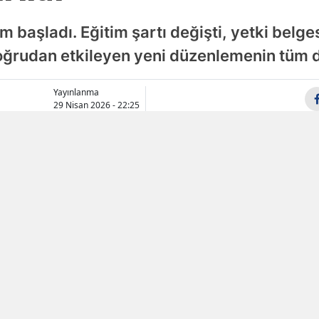
Samsun
 başladı. Eğitim şartı değişti, yetki belgesi
 doğrudan etkileyen yeni düzenlemenin tüm d
Siirt
Sinop
Yayınlanma
29 Nisan 2026 - 22:25
Sivas
Tekirdağ
Tokat
Trabzon
Tunceli
Şanlıurfa
Uşak
Van