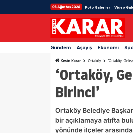
08 Ağustos 2026
Foto Galeriler
Video Gale
Gündem
Aşayiş
Ekonomi
Sp
Ortaköy
‘Ortaköy, Gelişm
Kesin Karar
‘Ortaköy, Ge
Birinci’
Ortaköy Belediye Başkanı
bir açıklamaya atıfta b
yönünde ilçeler arasında