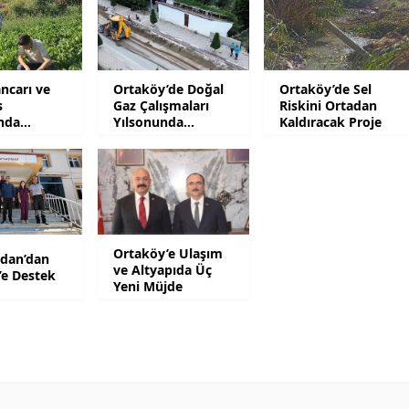
Mersin
İstanbul
ncarı ve
Ortaköy’de Doğal
Ortaköy’de Sel
İzmir
s
Gaz Çalışmaları
Riskini Ortadan
ında
Yılsonunda
Kaldıracak Proje
Kars
ler
Tamamlanacak
Kastamonu
Kayseri
Kırklareli
Ortaköy’e Ulaşım
idan’dan
ve Altyapıda Üç
’e Destek
Yeni Müjde
Kırşehir
Kocaeli
Konya
Kütahya