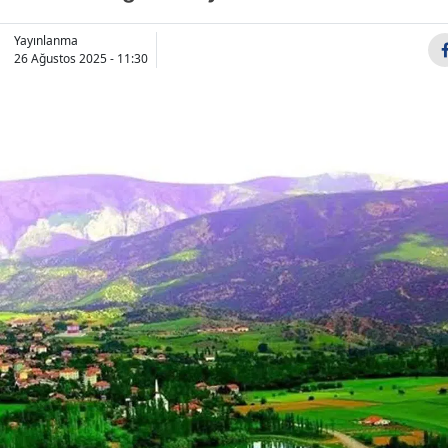
Bilecik
Yayınlanma
26 Ağustos 2025 - 11:30
Bingöl
Bitlis
Bolu
Burdur
Bursa
Çanakkale
Çankırı
Çorum
Denizli
Diyarbakır