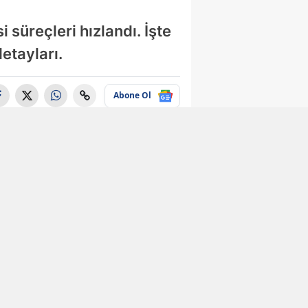
 süreçleri hızlandı. İşte
etayları.
Abone Ol
Ekonomi
e-Devlet
kullanıcılarına
büyük kolaylık!
Yıllardır
bekleniyordu