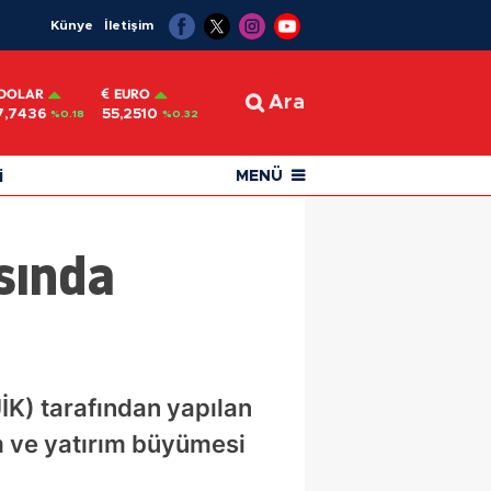
Künye
İletişim
DOLAR
EURO
Ara
7,7436
55,2510
%0.18
%0.32
i
MENÜ
asında
İK) tarafından yapılan
m ve yatırım büyümesi