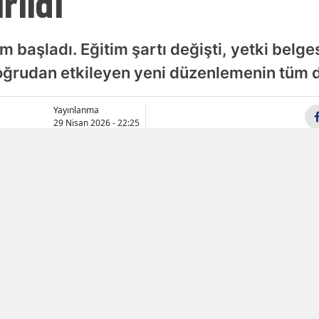
rıldı
Samsun
 başladı. Eğitim şartı değişti, yetki belgesi
Siirt
 doğrudan etkileyen yeni düzenlemenin tüm d
Sinop
Yayınlanma
Sivas
29 Nisan 2026 - 22:25
Tekirdağ
Tokat
Trabzon
Tunceli
Şanlıurfa
Uşak
Van