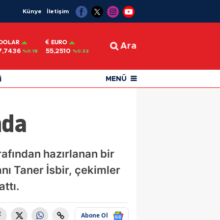
Künye
İletişim
DOLAR
EURO
Ara
7,7436
55,2510
%0.18
%0.32
i
MENÜ
nda
rafından hazırlanan bir
nı Taner İsbir, çekimler
ttı.
Abone Ol