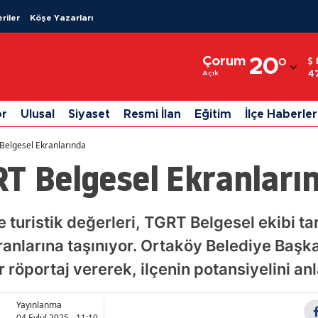
riler
Köşe Yazarları
Adana
Çorum
20
°
Adıyaman
4
Açık
Afyonkarahisar
or
Ulusal
Siyaset
Resmi İlan
Eğitim
İlçe Haberler
Ağrı
Belgesel Ekranlarında
Amasya
RT Belgesel Ekranları
Ankara
Antalya
ve turistik değerleri, TGRT Belgesel ekibi ta
anlarına taşınıyor. Ortaköy Belediye Başka
Artvin
r röportaj vererek, ilçenin potansiyelini anla
Aydın
Balıkesir
Yayınlanma
04 Eylül 2025 - 11:10