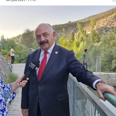
Bilecik
Bingöl
Bitlis
Bolu
Burdur
Bursa
Çanakkale
Çankırı
Çorum
Denizli
Diyarbakır