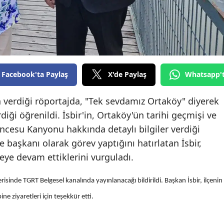
Edirne
Elazığ
Erzincan
Erzurum
Facebook'ta Paylaş
X'de Paylaş
Whatsapp'
Eskişehir
n verdiği röportajda, "Tek sevdamız Ortaköy" diyerek
irdiği öğrenildi. İsbir'in, Ortaköy'ün tarihi geçmişi ve
Gaziantep
ncesu Kanyonu hakkında detaylı bilgiler verdiği
Giresun
e başkanı olarak görev yaptığını hatırlatan İsbir,
Gümüşhane
eye devam ettiklerini vurguladı.
Hakkari
erisinde TGRT Belgesel kanalında yayınlanacağı bildirildi. Başkan İsbir, ilçenin
Hatay
ne ziyaretleri için teşekkür etti.
Isparta