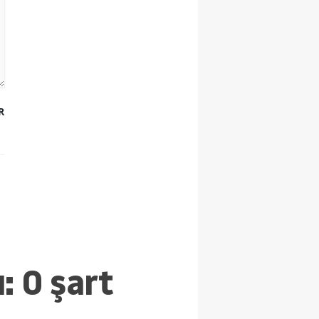
R
: O şart