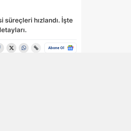
 süreçleri hızlandı. İşte
etayları.
Abone Ol
Ekonomi
Tarihi kaçıranlar
düşük maaş alacak