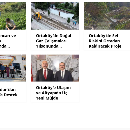
Mersin
İstanbul
İzmir
ncarı ve
Ortaköy’de Doğal
Ortaköy’de Sel
s
Gaz Çalışmaları
Riskini Ortadan
Kars
ında
Yılsonunda
Kaldıracak Proje
ler
Tamamlanacak
Kastamonu
Kayseri
Kırklareli
Ortaköy’e Ulaşım
idan’dan
Kırşehir
ve Altyapıda Üç
’e Destek
Yeni Müjde
Kocaeli
Konya
Kütahya