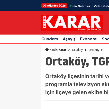
09 Ağustos 2026
Foto Galeriler
Video Gale
Gündem
Aşayiş
Ekonomi
Sp
Ortaköy
Ortaköy, TGRT 
Kesin Karar
Ortaköy, TG
Ortaköy ilçesinin tarihi 
programla televizyon ekr
için ilçeye gelen ekibe bi