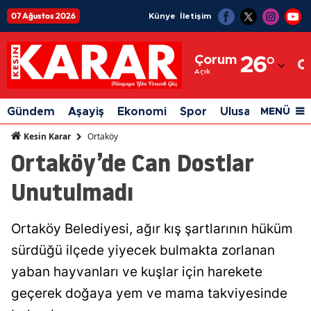
07 Ağustos 2026
Künye
İletişim
Adana
Çorum
26
°
Adıyaman
Açık
Afyonkarahisar
Gündem
Aşayiş
Ekonomi
Spor
Ulusal
Siyaset
MENÜ
Ağrı
Ortaköy
Kesin Karar
Ortaköy’de Can Dostlar
Amasya
Unutulmadı
Ankara
Antalya
Ortaköy Belediyesi, ağır kış şartlarının hüküm
Artvin
sürdüğü ilçede yiyecek bulmakta zorlanan
Aydın
yaban hayvanları ve kuşlar için harekete
geçerek doğaya yem ve mama takviyesinde
Balıkesir