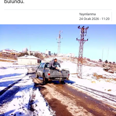
bulundu.
Bilecik
Yayınlanma
Bingöl
24 Ocak 2026 - 11:20
Bitlis
Bolu
Burdur
Bursa
Çanakkale
Çankırı
Çorum
Denizli
Diyarbakır