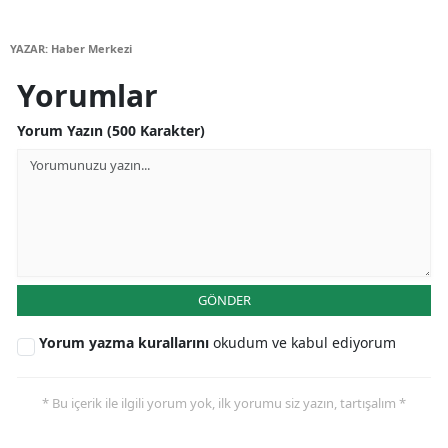
Malatya
YAZAR: Haber Merkezi
Manisa
Yorumlar
Kahramanmaraş
Yorum Yazın (500 Karakter)
Mardin
Muğla
Muş
Nevşehir
GÖNDER
Niğde
Yorum yazma kurallarını
okudum ve kabul ediyorum
Ordu
Rize
* Bu içerik ile ilgili yorum yok, ilk yorumu siz yazın, tartışalım *
Sakarya