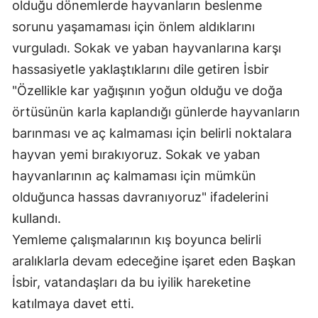
olduğu dönemlerde hayvanların beslenme
Mersin
sorunu yaşamaması için önlem aldıklarını
vurguladı. Sokak ve yaban hayvanlarına karşı
İstanbul
hassasiyetle yaklaştıklarını dile getiren İsbir
İzmir
"Özellikle kar yağışının yoğun olduğu ve doğa
Kars
örtüsünün karla kaplandığı günlerde hayvanların
barınması ve aç kalmaması için belirli noktalara
Kastamonu
hayvan yemi bırakıyoruz. Sokak ve yaban
Kayseri
hayvanlarının aç kalmaması için mümkün
Kırklareli
olduğunca hassas davranıyoruz" ifadelerini
kullandı.
Kırşehir
Yemleme çalışmalarının kış boyunca belirli
Kocaeli
aralıklarla devam edeceğine işaret eden Başkan
Konya
İsbir, vatandaşları da bu iyilik hareketine
katılmaya davet etti.
Kütahya