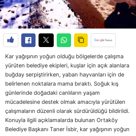
Edirne
Elazığ
Erzincan
Erzurum
Kar yağışının yoğun olduğu bölgelerde çalışma
Eskişehir
yürüten belediye ekipleri, kuşlar için açık alanlara
Gaziantep
buğday serpiştirirken, yaban hayvanları için de
Giresun
belirlenen noktalara mama bıraktı. Soğuk kış
günlerinde doğadaki canlıların yaşam
Gümüşhane
mücadelesine destek olmak amacıyla yürütülen
Hakkari
çalışmaların düzenli olarak sürdürüldüğü bildirildi.
Hatay
Konuyla ilgili açıklamalarda bulunan Ortaköy
Belediye Başkanı Taner İsbir, kar yağışının yoğun
Isparta