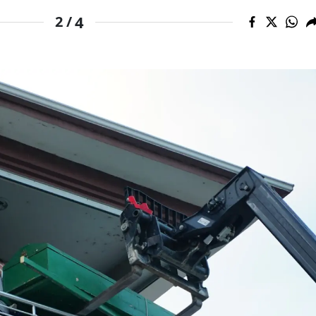
4
2 /
Malatya
Manisa
Kahramanmaraş
Mardin
Muğla
Muş
Nevşehir
Niğde
Ordu
Rize
Sakarya