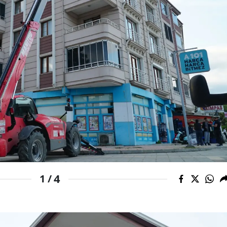
Edirne
Elazığ
Erzincan
Erzurum
Eskişehir
Gaziantep
Giresun
Gümüşhane
4
1 /
Hakkari
Hatay
Isparta