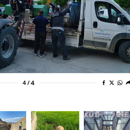
Yozgat
Zonguldak
Aksaray
Bayburt
Karaman
Kırıkkale
4
4 /
Batman
Şırnak
Bartın
Ardahan
Iğdır