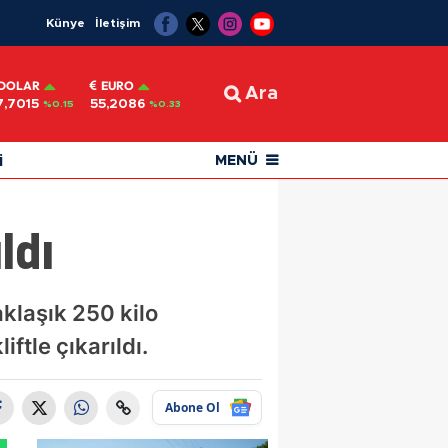
Künye
İletişim
DOLAR
EURO
Ara
7,7015
55,2086
%0.15
%0.33
i
MENÜ
ldı
klaşık 250 kilo
iftle çıkarıldı.
Abone Ol