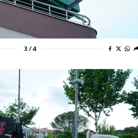
Samsun
Siirt
Sinop
4
3 /
Sivas
Tekirdağ
Tokat
Trabzon
Tunceli
Şanlıurfa
Uşak
Van