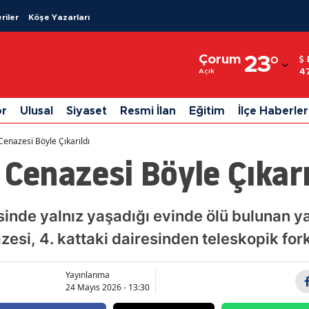
riler
Köşe Yazarları
Adana
Çorum
23
°
Adıyaman
4
Açık
Afyonkarahisar
or
Ulusal
Siyaset
Resmi İlan
Eğitim
İlçe Haberler
Ağrı
Cenazesi Böyle Çıkarıldı
Amasya
 Cenazesi Böyle Çıkarı
Ankara
Antalya
nde yalnız yaşadığı evinde ölü bulunan ya
zesi, 4. kattaki dairesinden teleskopik forkl
Artvin
Aydın
Yayınlanma
24 Mayıs 2026 - 13:30
Balıkesir