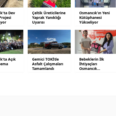
Yalova
k'ta Dev
Çeltik Üreticilerine
Osmancık’ın Yeni
rojesi
Yaprak Yanıklığı
Kütüphanesi
Karabük
ıyor
Uyarısı
Yükseliyor
Kilis
Osmaniye
Düzce
k’ta Açık
Gemici TOKİ’de
Bebeklerin İlk
nema
Asfalt Çalışmaları
İhtiyaçları
Tamamlandı
Osmancık
Belediyesinden