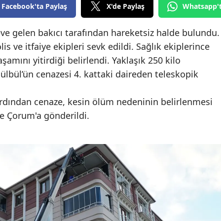
Facebook'ta Paylaş
X'de Paylaş
Whatsapp'
Bilecik
Bingöl
ve gelen bakıcı tarafından hareketsiz halde bulundu.
is ve itfaiye ekipleri sevk edildi. Sağlık ekiplerince
Bitlis
şamını yitirdiği belirlendi. Yaklaşık 250 kilo
Bolu
ülbül’ün cenazesi 4. kattaki daireden teleskopik
Burdur
ardından cenaze, kesin ölüm nedeninin belirlenmesi
Bursa
e Çorum'a gönderildi.
Çanakkale
Çankırı
Çorum
Denizli
Diyarbakır