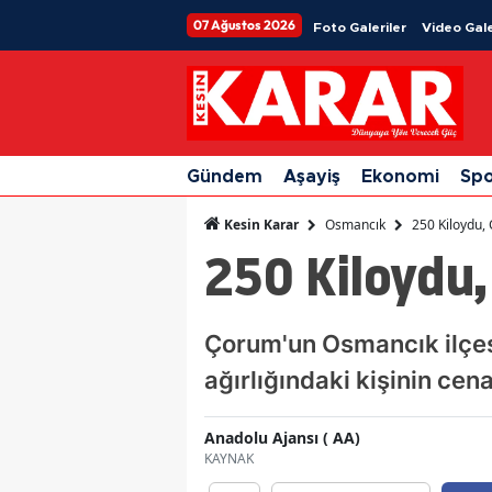
07 Ağustos 2026
Foto Galeriler
Video Gale
Gündem
Aşayiş
Ekonomi
Sp
Osmancık
250 Kiloydu, 
Kesin Karar
250 Kiloydu,
Çorum'un Osmancık ilçesi
ağırlığındaki kişinin cena
Anadolu Ajansı ( AA)
KAYNAK