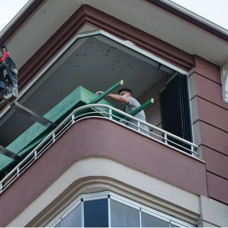
Mersin
İstanbul
İzmir
Kars
Kastamonu
Kayseri
Kırklareli
Kırşehir
Kocaeli
Konya
Kütahya