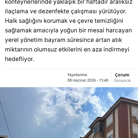
konteynerlerinde yaklaşık bir haftadır aralıksız
Bilecik
ilaçlama ve dezenfekte çalışması yürütüyor.
Bingöl
Halk sağlığını korumak ve çevre temizliğini
sağlamak amacıyla yoğun bir mesai harcayan
Bitlis
yerel yönetim bayram süresince artan atık
Bolu
miktarının olumsuz etkilerini en aza indirmeyi
Burdur
hedefliyor.
Bursa
Çorum
Yayınlanma
08 Haziran 2026 - 15:40
Osmancık
Çanakkale
Çankırı
Çorum
Denizli
Diyarbakır