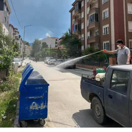
Edirne
Elazığ
Erzincan
Erzurum
Eskişehir
Gaziantep
Giresun
Gümüşhane
Hakkari
Hatay
Isparta