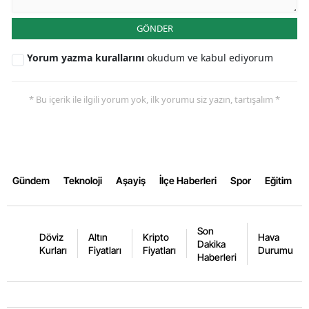
Samsun
GÖNDER
Siirt
Yorum yazma kurallarını
okudum ve kabul ediyorum
Sinop
* Bu içerik ile ilgili yorum yok, ilk yorumu siz yazın, tartışalım *
Sivas
Tekirdağ
Tokat
Gündem
Teknoloji
Aşayiş
İlçe Haberleri
Spor
Eğitim
Trabzon
Tunceli
Son
Döviz
Altın
Kripto
Hava
Dakika
Şanlıurfa
Kurları
Fiyatları
Fiyatları
Durumu
Haberleri
Uşak
Van