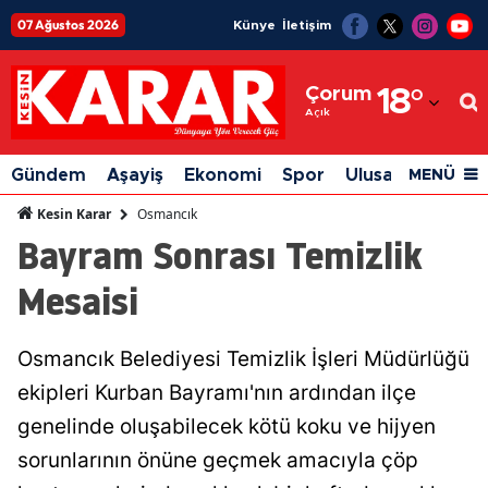
07 Ağustos 2026
Künye
İletişim
Adana
Çorum
18
°
Adıyaman
Açık
Afyonkarahisar
Gündem
Aşayiş
Ekonomi
Spor
Ulusal
Siyaset
MENÜ
Ağrı
Osmancık
Kesin Karar
Bayram Sonrası Temizlik
Amasya
Mesaisi
Ankara
Antalya
Osmancık Belediyesi Temizlik İşleri Müdürlüğü
Artvin
ekipleri Kurban Bayramı'nın ardından ilçe
Aydın
genelinde oluşabilecek kötü koku ve hijyen
sorunlarının önüne geçmek amacıyla çöp
Balıkesir