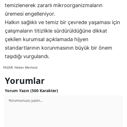
temizlenerek zararlı mikroorganizmaların
Malatya
üremesi engelleniyor.
Manisa
Halkın sağlıklı ve temiz bir çevrede yaşaması için
çalışmaların titizlikle sürdürüldüğüne dikkat
Kahramanmaraş
çekilen kurumsal açıklamada hijyen
Mardin
standartlarının korunmasının büyük bir önem
Muğla
taşıdığı vurgulandı.
Muş
YAZAR: Haber Merkezi
Yorumlar
Nevşehir
Niğde
Yorum Yazın (500 Karakter)
Ordu
Rize
Sakarya