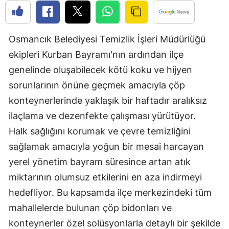
Mersin
İstanbul
Osmancık Belediyesi Temizlik İşleri Müdürlüğü
ekipleri Kurban Bayramı'nın ardından ilçe
İzmir
genelinde oluşabilecek kötü koku ve hijyen
Kars
sorunlarının önüne geçmek amacıyla çöp
Kastamonu
konteynerlerinde yaklaşık bir haftadır aralıksız
ilaçlama ve dezenfekte çalışması yürütüyor.
Kayseri
Halk sağlığını korumak ve çevre temizliğini
Kırklareli
sağlamak amacıyla yoğun bir mesai harcayan
Kırşehir
yerel yönetim bayram süresince artan atık
miktarının olumsuz etkilerini en aza indirmeyi
Kocaeli
hedefliyor. Bu kapsamda ilçe merkezindeki tüm
Konya
mahallelerde bulunan çöp bidonları ve
konteynerler özel solüsyonlarla detaylı bir şekilde
Kütahya