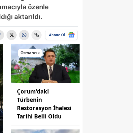
 amacıyla özenle
ığı aktarıldı.
Abone Ol
Osmancık
Çorum’daki
Türbenin
Restorasyon İhalesi
Tarihi Belli Oldu