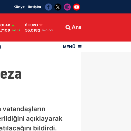
Künye
İletişim
DOLAR
EURO
Ara
,7109
55,0182
%0.17
%-0.02
i
MENÜ
Ceza
a vatandaşların
rildiğini açıklayarak
ılacağını bildirdi.