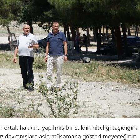
Yozgat
Zonguldak
Aksaray
Bayburt
Karaman
Kırıkkale
Batman
Şırnak
Bartın
n ortak hakkına yapılmış bir saldırı niteliği taşıdığına
Ardahan
uz davranışlara asla müsamaha gösterilmeyeceğinin
Iğdır