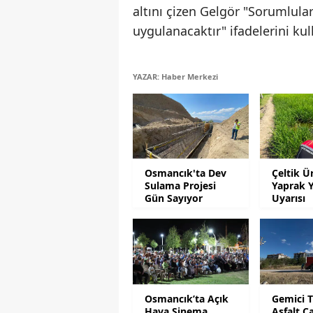
altını çizen Gelgör "Sorumlular
uygulanacaktır" ifadelerini kul
YAZAR: Haber Merkezi
Osmancık'ta Dev
Çeltik Ür
Sulama Projesi
Yaprak Y
Gün Sayıyor
Uyarısı
Osmancık’ta Açık
Gemici 
Hava Sinema
Asfalt Ç