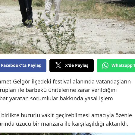
Edirne
Elazığ
Erzincan
Erzurum
Eskişehir
Facebook'ta Paylaş
X'de Paylaş
Whatsapp'
Gaziantep
et Gelgör ilçedeki festival alanında vatandaşların
Giresun
pları ile barbekü ünitelerine zarar verildiğini
Gümüşhane
bat yaratan sorumlular hakkında yasal işlem
Hakkari
e birlikte huzurlu vakit geçirebilmesi amacıyla özenle
Hatay
rında üzücü bir manzara ile karşılaşıldığı aktarıldı.
Isparta