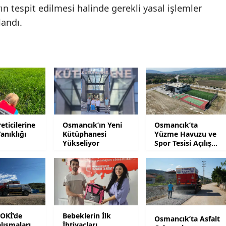
ın tespit edilmesi halinde gerekli yasal işlemler
Yalova
landı.
Karabük
Kilis
Osmaniye
Düzce
eticilerine
Osmancık’ın Yeni
Osmancık’ta
anıklığı
Kütüphanesi
Yüzme Havuzu ve
Yükseliyor
Spor Tesisi Açılış
İçin Gün Sayıyor
TOKİ’de
Bebeklerin İlk
Osmancık’ta Asfalt
alışmaları
İhtiyaçları