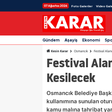
07 Ağustos 2026
Foto Galeriler
Video Gale
Gündem
Aşayiş
Ekonomi
Sp
Osmancık
Festival Ala
Kesin Karar
Festival Ala
Kesilecek
Osmancık Belediye Başka
kullanımına sunulan oturm
kamu malına tahribat yar