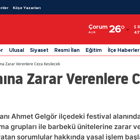
riler
Köşe Yazarları
Adana
Çorum
26
°
Adıyaman
47
Açık
Afyonkarahisar
or
Ulusal
Siyaset
Resmi İlan
Eğitim
İlçe Haberler
Ağrı
nına Zarar Verenlere Ceza Kesilecek
Amasya
nına Zarar Verenlere 
Ankara
Antalya
Artvin
nı Ahmet Gelgör ilçedeki festival alanınd
Aydın
a grupları ile barbekü ünitelerine zarar ve
Balıkesir
atan sorumlular hakkında yasal işlem başlat