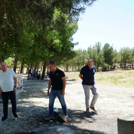
Mersin
İstanbul
İzmir
Kars
Kastamonu
Kayseri
Kırklareli
Kırşehir
Kocaeli
Konya
Kütahya