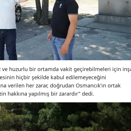
Samsun
Siirt
Sinop
Sivas
Tekirdağ
 ve huzurlu bir ortamda vakit geçirebilmeleri için inş
Tokat
mesinin hiçbir şekilde kabul edilemeyeceğini
Trabzon
a verilen her zarar, doğrudan Osmancık’ın ortak
in hakkına yapılmış bir zarardır" dedi.
Tunceli
Şanlıurfa
Uşak
Van