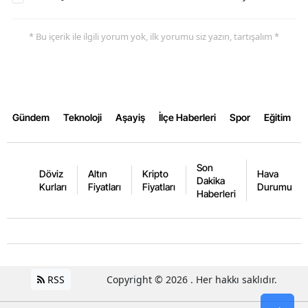
Samsun
* Bu içerik ile ilgili yorum yok, ilk yorumu siz yazın, tartışalım *
Siirt
Sinop
Sivas
Gündem
Teknoloji
Aşayiş
İlçe Haberleri
Spor
Eğitim
Tekirdağ
Tokat
Son
Döviz
Altın
Kripto
Hava
Dakika
Kurları
Fiyatları
Fiyatları
Durumu
Trabzon
Haberleri
Tunceli
Şanlıurfa
Uşak
RSS
Copyright © 2026 . Her hakkı saklıdır.
Van