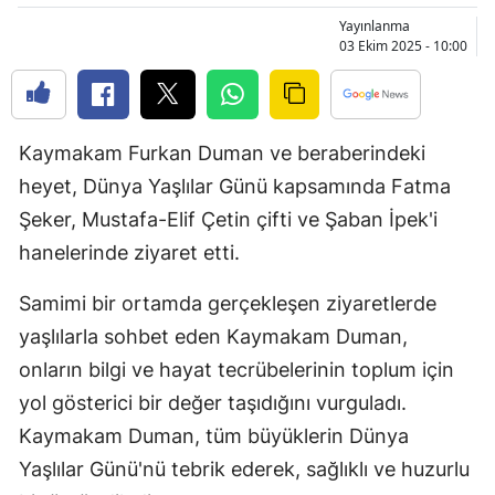
Bilecik
Yayınlanma
03 Ekim 2025 - 10:00
Bingöl
Bitlis
Kaymakam Furkan Duman ve beraberindeki
Bolu
heyet, Dünya Yaşlılar Günü kapsamında Fatma
Burdur
Şeker, Mustafa-Elif Çetin çifti ve Şaban İpek'i
Bursa
hanelerinde ziyaret etti.
Çanakkale
Samimi bir ortamda gerçekleşen ziyaretlerde
yaşlılarla sohbet eden Kaymakam Duman,
Çankırı
onların bilgi ve hayat tecrübelerinin toplum için
Çorum
yol gösterici bir değer taşıdığını vurguladı.
Denizli
Kaymakam Duman, tüm büyüklerin Dünya
Yaşlılar Günü'nü tebrik ederek, sağlıklı ve huzurlu
Diyarbakır