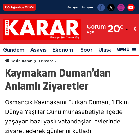
06 Ağustos 2026
Künye
İletişim
Adana
Çorum
20
°
Adıyaman
Açık
Afyonkarahisar
Gündem
Aşayiş
Ekonomi
Spor
Ulusal
Siyaset
MENÜ
Ağrı
Osmancık
Kesin Karar
Kaymakam Duman’dan
Amasya
Anlamlı Ziyaretler
Ankara
Antalya
Osmancık Kaymakamı Furkan Duman, 1 Ekim
Artvin
Dünya Yaşlılar Günü münasebetiyle ilçede
Aydın
yaşayan bazı yaşlı vatandaşları evlerinde
ziyaret ederek günlerini kutladı.
Balıkesir