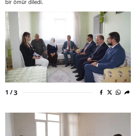
bir ömür diledi.
Edirne
Elazığ
Erzincan
Erzurum
Eskişehir
Gaziantep
Giresun
3
1 /
Gümüşhane
Hakkari
Hatay
Isparta