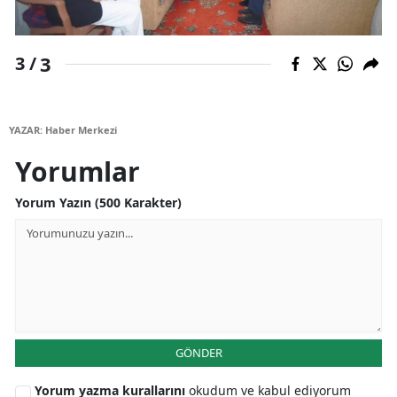
Malatya
3
3 /
Manisa
Kahramanmaraş
YAZAR: Haber Merkezi
Mardin
Yorumlar
Muğla
Yorum Yazın (500 Karakter)
Muş
Nevşehir
Niğde
Ordu
GÖNDER
Rize
Yorum yazma kurallarını
okudum ve kabul ediyorum
Sakarya