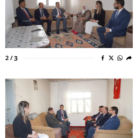
Mersin
İstanbul
İzmir
Kars
3
2 /
Kastamonu
Kayseri
Kırklareli
Kırşehir
Kocaeli
Konya
Kütahya