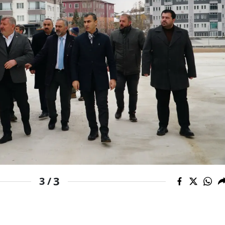
Samsun
Siirt
Sinop
Sivas
Tekirdağ
Tokat
Trabzon
Tunceli
3
3 /
Şanlıurfa
Uşak
Van