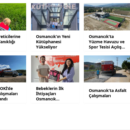
Yozgat
Zonguldak
Aksaray
eticilerine
Osmancık’ın Yeni
Osmancık’ta
anıklığı
Kütüphanesi
Yüzme Havuzu ve
Bayburt
Yükseliyor
Spor Tesisi Açılış
İçin Gün Sayıyor
Karaman
Kırıkkale
Batman
TOKİ’de
Bebeklerin İlk
Osmancık’ta Asfalt
alışmaları
İhtiyaçları
Şırnak
Çalışmaları
andı
Osmancık
Belediyesinden
Bartın
Ardahan
Iğdır