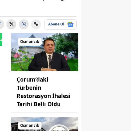
Abone Ol
tan Gönder
Osmancık
Çorum’daki
Türbenin
Restorasyon İhalesi
Tarihi Belli Oldu
Osmancık