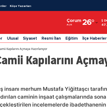
riler
Köşe Yazarları
Adana
Çorum
26
°
D
Adıyaman
47
Açık
Afyonkarahisar
or
Ulusal
Siyaset
Resmi İlan
Eğitim
İlçe Haberler
Ağrı
mii Kapılarını Açmaya Hazırlanıyor
Amasya
amii Kapılarını Açma
Ankara
Antalya
Artvin
iş insanı merhum Mustafa Yiğittaşcı taraf
Aydın
dırılan caminin inşaat çalışmalarında sona 
Balıkesir
erçekleştirilen incelemelerde ibadethanenin