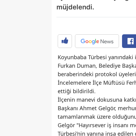
müjdelendi.
Koyunbaba Türbesi yanındaki 
Furkan Duman, Belediye Başkan
beraberindeki protokol üyeler
İncelemelere İlçe Müftüsü Ferh
ettiği bildirildi.
İlçenin manevi dokusuna katk
Başkanı Ahmet Gelgör, merhum 
tamamlanmak üzere olduğunu be
Gelgör "Hayırsever iş insanı 
Türbesi’nin yanına inşa edilen 