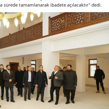
ısa sürede tamamlanarak ibadete açılacaktır" dedi.
Edirne
Elazığ
Erzincan
Erzurum
Eskişehir
Gaziantep
Giresun
Gümüşhane
Hakkari
Hatay
Isparta