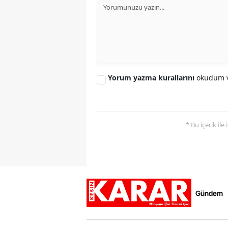
Yorum yazma kurallarını
okudum v
* Bu içerik ile
Gündem