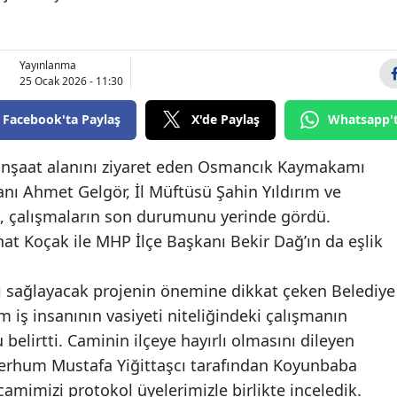
Bilecik
Bingöl
Yayınlanma
25 Ocak 2026 - 11:30
Bitlis
Facebook'ta Paylaş
X'de Paylaş
Whatsapp'
Bolu
Burdur
inşaat alanını ziyaret eden Osmancık Kaymakamı
ı Ahmet Gelgör, İl Müftüsü Şahin Yıldırım ve
Bursa
i, çalışmaların son durumunu yerinde gördü.
Çanakkale
at Koçak ile MHP İlçe Başkanı Bekir Dağ’ın da eşlik
Çankırı
ı sağlayacak projenin önemine dikkat çeken Belediye
Çorum
iş insanının vasiyeti niteliğindeki çalışmanın
lirtti. Caminin ilçeye hayırlı olmasını dileyen
Denizli
merhum Mustafa Yiğittaşcı tarafından Koyunbaba
Diyarbakır
camimizi protokol üyelerimizle birlikte inceledik.