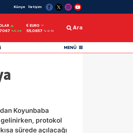
Künye
İletişim
OLAR
EURO
Ara
,7067
55,0657
%0.04
%-0.13
i
MENÜ
ya
ından Koyunbaba
gelinirken, protokol
 kısa sürede açılacağı