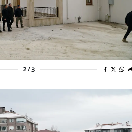
Malatya
Manisa
Kahramanmaraş
Mardin
Muğla
3
2 /
Muş
Nevşehir
Niğde
Ordu
Rize
Sakarya