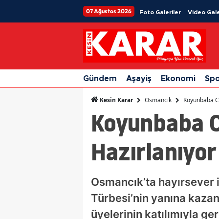
07 Ağustos 2026
Foto Galeriler
Video Gale
Gündem
Aşayiş
Ekonomi
Sp
Osmancık
Koyunbaba Ca
Kesin Karar
Koyunbaba C
Hazırlanıyor
Osmancık’ta hayırsever 
Türbesi’nin yanına kazan
üyelerinin katılımıyla g