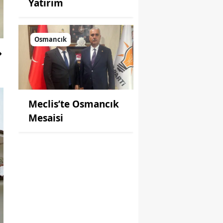
Yatırım
Osmancık
Meclis’te Osmancık
Mesaisi