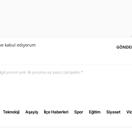
Yalova
Karabük
Kilis
e kabul ediyorum
GÖNDE
Osmaniye
Düzce
 ilgili yorum yok, ilk yorumu siz yazın, tartışalım *
Teknoloji
Aşayiş
İlçe Haberleri
Spor
Eğitim
Siyaset
Vid