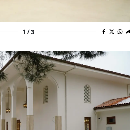
Mersin
İstanbul
3
1 /
İzmir
Kars
Kastamonu
Kayseri
Kırklareli
Kırşehir
Kocaeli
Konya
Kütahya