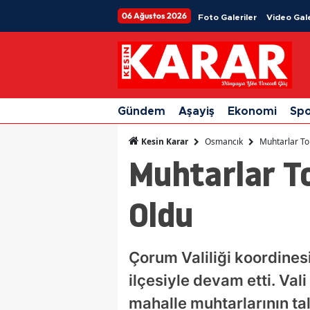
06 Ağustos 2026
Foto Galeriler
Video Gale
Gündem
Aşayiş
Ekonomi
Sp
Osmancık
Muhtarlar To
Kesin Karar
Muhtarlar To
Oldu
Çorum Valiliği koordines
ilçesiyle devam etti. Val
mahalle muhtarlarının tal