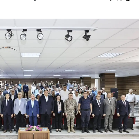
Mersin
İstanbul
İzmir
Kars
Kastamonu
Kayseri
Kırklareli
Kırşehir
Kocaeli
Konya
Kütahya