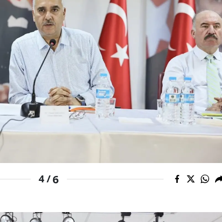
Yozgat
Zonguldak
Aksaray
Bayburt
Karaman
Kırıkkale
Batman
Şırnak
6
4 /
Bartın
Ardahan
Iğdır