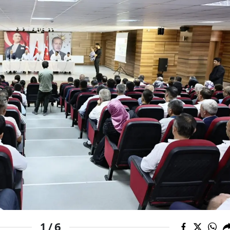
Edirne
Elazığ
Erzincan
Erzurum
Eskişehir
Gaziantep
Giresun
Gümüşhane
Hakkari
Hatay
Isparta
6
1 /