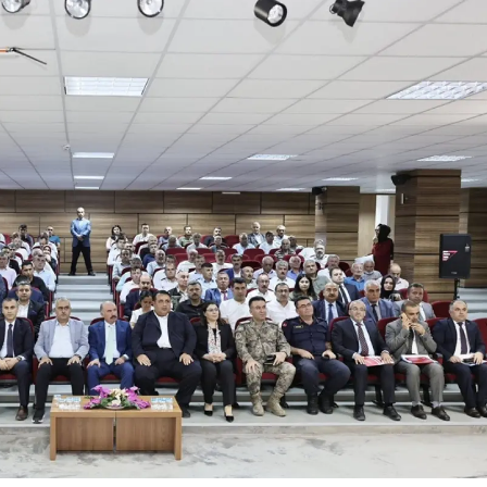
Yalova
Karabük
Kilis
Osmaniye
Düzce