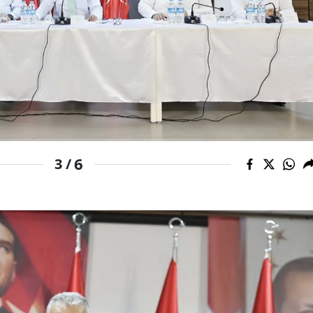
Samsun
Siirt
Sinop
Sivas
Tekirdağ
6
3 /
Tokat
Trabzon
Tunceli
Şanlıurfa
Uşak
Van