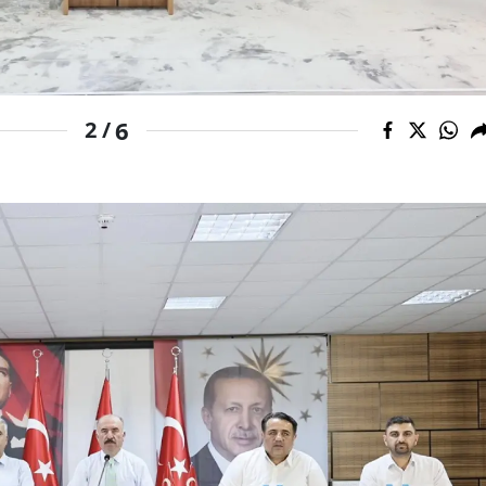
Malatya
Manisa
Kahramanmaraş
6
2 /
Mardin
Muğla
Muş
Nevşehir
Niğde
Ordu
Rize
Sakarya