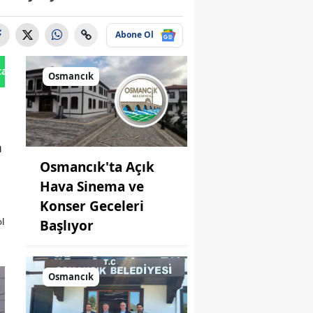
Abone Ol
tan Gönder
Osmancık
m
Osmancık'ta Açık
Hava Sinema ve
Konser Geceleri
Başlıyor
ol
Osmancık