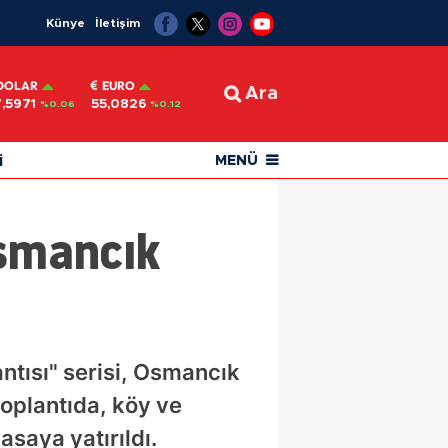
Künye
İletişim
DOLAR
EURO
Ara
,5971
55,0826
%0.06
%0.12
i
MENÜ
Osmancık
ntısı" serisi, Osmancık
toplantıda, köy ve
asaya yatırıldı.