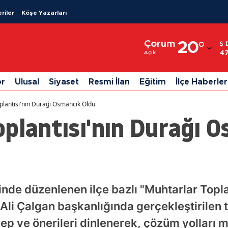
riler
Köşe Yazarları
Adana
Çorum
20
°
Adıyaman
47
Açık
Afyonkarahisar
or
Ulusal
Siyaset
Resmi İlan
Eğitim
İlçe Haberler
Ağrı
plantısı'nın Durağı Osmancık Oldu
Amasya
plantısı'nın Durağı 
Ankara
Antalya
Artvin
inde düzenlenen ilçe bazlı "Muhtarlar Topla
Aydın
i Ali Çalgan başkanlığında gerçekleştirilen 
Balıkesir
ep ve önerileri dinlenerek, çözüm yolları m