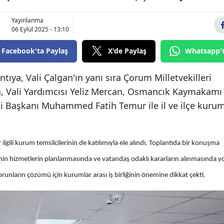
Bilecik
Yayınlanma
06 Eylül 2025 - 13:10
Bingöl
Facebook'ta Paylaş
X'de Paylaş
Whatsapp'
Bitlis
Bolu
ıya, Vali Çalgan'ın yanı sıra Çorum Milletvekilleri
, Vali Yardımcısı Yeliz Mercan, Osmancık Kaymakamı
Burdur
i Başkanı Muhammed Fatih Temur ile il ve ilçe kuru
Bursa
Çanakkale
 ilgili kurum temsilcilerinin de katılımıyla ele alındı. Toplantıda bir konuşma
Çankırı
inin hizmetlerin planlanmasında ve vatandaş odaklı kararların alınmasında y
Çorum
orunların çözümü için kurumlar arası iş birliğinin önemine dikkat çekti.
Denizli
Diyarbakır