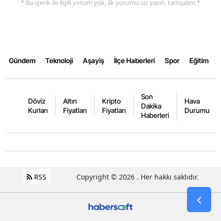
* Bu içerik ile ilgili yorum yok, ilk yorumu siz yazın, tartışalım *
Yalova
Karabük
Kilis
Gündem
Teknoloji
Aşayiş
İlçe Haberleri
Spor
Eğitim
Osmaniye
Son
Düzce
Döviz
Altın
Kripto
Hava
Dakika
Kurları
Fiyatları
Fiyatları
Durumu
Haberleri
RSS
Copyright © 2026 . Her hakkı saklıdır.