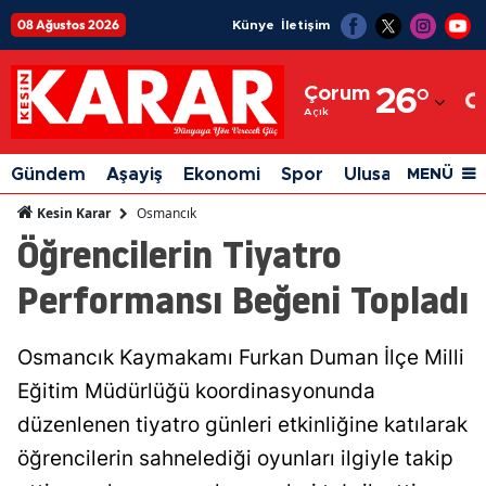
08 Ağustos 2026
Künye
İletişim
Adana
Çorum
26
°
Adıyaman
Açık
Afyonkarahisar
Gündem
Aşayiş
Ekonomi
Spor
Ulusal
Siyaset
MENÜ
Ağrı
Osmancık
Kesin Karar
Öğrencilerin Tiyatro
Amasya
Performansı Beğeni Topladı
Ankara
Antalya
Osmancık Kaymakamı Furkan Duman İlçe Milli
Artvin
Eğitim Müdürlüğü koordinasyonunda
Aydın
düzenlenen tiyatro günleri etkinliğine katılarak
öğrencilerin sahnelediği oyunları ilgiyle takip
Balıkesir