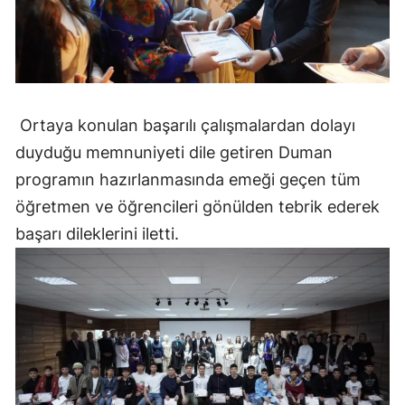
Samsun
Siirt
Sinop
Ortaya konulan başarılı çalışmalardan dolayı
Sivas
duyduğu memnuniyeti dile getiren Duman
programın hazırlanmasında emeği geçen tüm
Tekirdağ
öğretmen ve öğrencileri gönülden tebrik ederek
Tokat
başarı dileklerini iletti.
Trabzon
Tunceli
Şanlıurfa
Uşak
Van