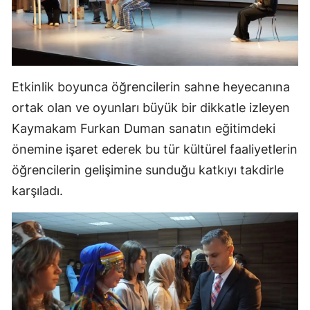
Malatya
Manisa
Kahramanmaraş
Etkinlik boyunca öğrencilerin sahne heyecanına
Mardin
ortak olan ve oyunları büyük bir dikkatle izleyen
Kaymakam Furkan Duman sanatın eğitimdeki
Muğla
önemine işaret ederek bu tür kültürel faaliyetlerin
Muş
öğrencilerin gelişimine sunduğu katkıyı takdirle
karşıladı.
Nevşehir
Niğde
Ordu
Rize
Sakarya