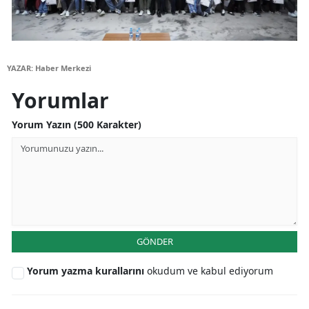
Yozgat
Zonguldak
YAZAR: Haber Merkezi
Aksaray
Yorumlar
Bayburt
Yorum Yazın (500 Karakter)
Karaman
Kırıkkale
Batman
Şırnak
GÖNDER
Bartın
Yorum yazma kurallarını
okudum ve kabul ediyorum
Ardahan
Iğdır