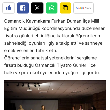
Edirne
Elazığ
Osmancık Kaymakamı Furkan Duman İlçe Milli
Erzincan
Eğitim Müdürlüğü koordinasyonunda düzenlenen
tiyatro günleri etkinliğine katılarak öğrencilerin
Erzurum
sahnelediği oyunları ilgiyle takip etti ve sahneye
Eskişehir
emek verenleri tebrik etti.
Gaziantep
Öğrencilerin sanatsal yeteneklerini sergileme
fırsatı bulduğu Osmancık Tiyatro Günleri ilçe
Giresun
halkı ve protokol üyelerinden yoğun ilgi gördü.
Gümüşhane
Hakkari
Hatay
Isparta