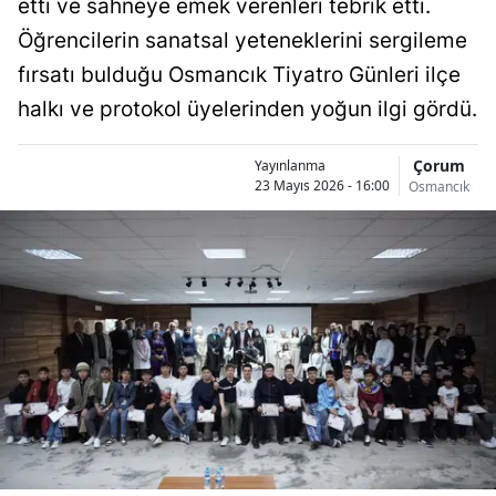
etti ve sahneye emek verenleri tebrik etti.
Bilecik
Öğrencilerin sanatsal yeteneklerini sergileme
Bingöl
fırsatı bulduğu Osmancık Tiyatro Günleri ilçe
halkı ve protokol üyelerinden yoğun ilgi gördü.
Bitlis
Bolu
Çorum
Yayınlanma
23 Mayıs 2026 - 16:00
Osmancık
Burdur
Bursa
Çanakkale
Çankırı
Çorum
Denizli
Diyarbakır