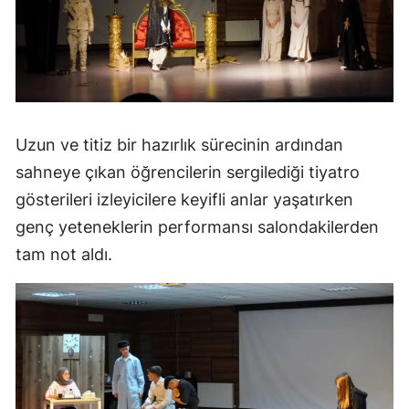
Mersin
İstanbul
İzmir
Kars
Uzun ve titiz bir hazırlık sürecinin ardından
sahneye çıkan öğrencilerin sergilediği tiyatro
Kastamonu
gösterileri izleyicilere keyifli anlar yaşatırken
Kayseri
genç yeteneklerin performansı salondakilerden
Kırklareli
tam not aldı.
Kırşehir
Kocaeli
Konya
Kütahya