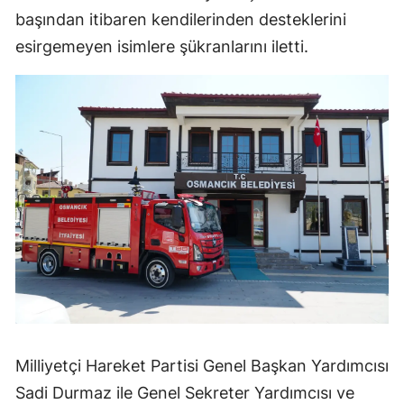
başından itibaren kendilerinden desteklerini
Samsun
esirgemeyen isimlere şükranlarını iletti.
Siirt
Sinop
Sivas
Tekirdağ
Tokat
Trabzon
Tunceli
Şanlıurfa
Uşak
Milliyetçi Hareket Partisi Genel Başkan Yardımcısı
Sadi Durmaz ile Genel Sekreter Yardımcısı ve
Van