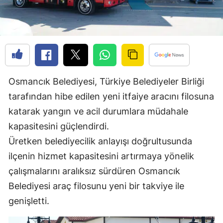
Edirne
Elazığ
Erzincan
Erzurum
Osmancık Belediyesi, Türkiye Belediyeler Birliği
Eskişehir
tarafından hibe edilen yeni itfaiye aracını filosuna
katarak yangın ve acil durumlara müdahale
Gaziantep
kapasitesini güçlendirdi.
Giresun
Üretken belediyecilik anlayışı doğrultusunda
Gümüşhane
ilçenin hizmet kapasitesini artırmaya yönelik
çalışmalarını aralıksız sürdüren Osmancık
Hakkari
Belediyesi araç filosunu yeni bir takviye ile
Hatay
genişletti.
Isparta