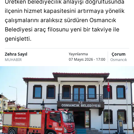
Üretken belediyecilik anlayışı doğrultusunda
Bilecik
ilçenin hizmet kapasitesini artırmaya yönelik
Bingöl
çalışmalarını aralıksız sürdüren Osmancık
Belediyesi araç filosunu yeni bir takviye ile
Bitlis
genişletti.
Bolu
Zehra Sayıl
Çorum
Yayınlanma
Burdur
07 Mayıs 2026 - 17:00
MUHABİR
Osmancık
Bursa
Çanakkale
Çankırı
Çorum
Denizli
Diyarbakır