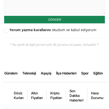
GÖNDER
Yorum yazma kurallarını
okudum ve kabul ediyorum
* Bu içerik ile ilgili yorum yok, ilk yorumu siz yazın, tartışalım *
Gündem
Teknoloji
Aşayiş
İlçe Haberleri
Spor
Eğitim
Son
Döviz
Altın
Kripto
Hava
Dakika
Kurları
Fiyatları
Fiyatları
Durumu
Haberleri