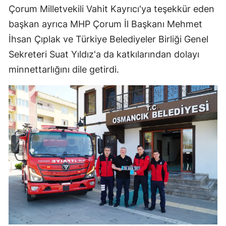
Çorum Milletvekili Vahit Kayrıcı'ya teşekkür eden
Yozgat
başkan ayrıca MHP Çorum İl Başkanı Mehmet
İhsan Çıplak ve Türkiye Belediyeler Birliği Genel
Zonguldak
Sekreteri Suat Yıldız'a da katkılarından dolayı
Aksaray
minnettarlığını dile getirdi.
Bayburt
Karaman
Kırıkkale
Batman
Şırnak
Bartın
Ardahan
Iğdır