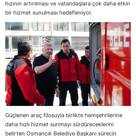
hızının artırılması ve vatandaşlara çok daha etkin
Malatya
bir hizmet sunulması hedefleniyor.
Manisa
Kahramanmaraş
Mardin
Muğla
Muş
Nevşehir
Niğde
Ordu
Güçlenen araç filosuyla birlikte hemşehrilerine
Rize
daha hızlı hizmet sunmayı sürdüreceklerini
belirten Osmancık Belediye Başkanı sürecin
Sakarya