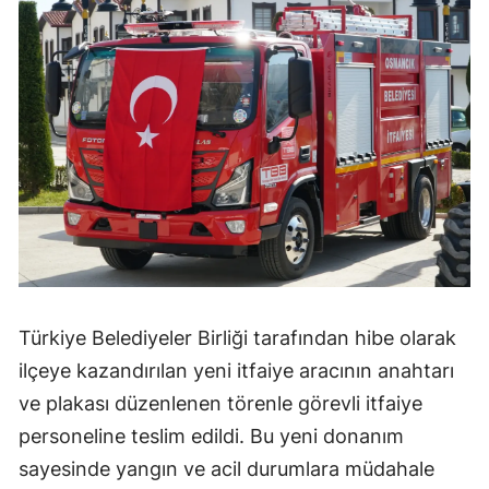
Mersin
İstanbul
İzmir
Kars
Kastamonu
Kayseri
Kırklareli
Türkiye Belediyeler Birliği tarafından hibe olarak
Kırşehir
ilçeye kazandırılan yeni itfaiye aracının anahtarı
Kocaeli
ve plakası düzenlenen törenle görevli itfaiye
Konya
personeline teslim edildi. Bu yeni donanım
sayesinde yangın ve acil durumlara müdahale
Kütahya