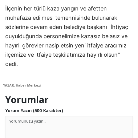
İlçenin her türlü kaza yangın ve afetten
Yalova
muhafaza edilmesi temennisinde bulunarak
Karabük
sözlerine devam eden belediye başkanı "İhtiyaç
duyulduğunda personelimize kazasız belasız ve
Kilis
hayırlı görevler nasip etsin yeni itfaiye aracımız
Osmaniye
ilçemize ve itfaiye teşkilatımıza hayırlı olsun"
Düzce
dedi.
YAZAR: Haber Merkezi
Yorumlar
Yorum Yazın (500 Karakter)