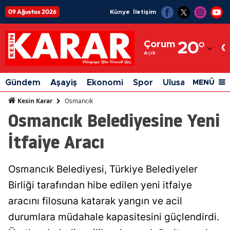
09 Ağustos 2026
Künye
İletişim
Adana
Çorum
20
°
Adıyaman
Açık
Afyonkarahisar
Gündem
Aşayiş
Ekonomi
Spor
Ulusal
Siyaset
MENÜ
Ağrı
Osmancık
Kesin Karar
Osmancık Belediyesine Yeni
Amasya
İtfaiye Aracı
Ankara
Antalya
Osmancık Belediyesi, Türkiye Belediyeler
Artvin
Birliği tarafından hibe edilen yeni itfaiye
Aydın
aracını filosuna katarak yangın ve acil
durumlara müdahale kapasitesini güçlendirdi.
Balıkesir