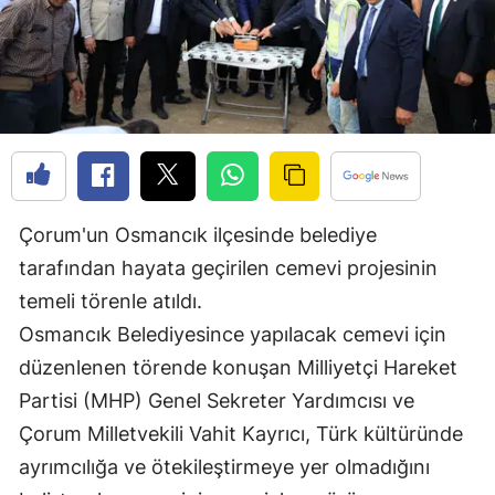
Edirne
Elazığ
Erzincan
Erzurum
Eskişehir
Çorum'un Osmancık ilçesinde belediye
Gaziantep
tarafından hayata geçirilen cemevi projesinin
Giresun
temeli törenle atıldı.
Osmancık Belediyesince yapılacak cemevi için
Gümüşhane
düzenlenen törende konuşan Milliyetçi Hareket
Hakkari
Partisi (MHP) Genel Sekreter Yardımcısı ve
Çorum Milletvekili Vahit Kayrıcı, Türk kültüründe
Hatay
ayrımcılığa ve ötekileştirmeye yer olmadığını
Isparta