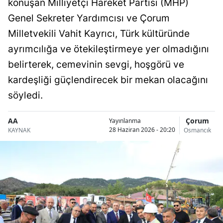
konuşan Milliyetçi Hareket Partisi (MHP)
Bilecik
Genel Sekreter Yardımcısı ve Çorum
Bingöl
Milletvekili Vahit Kayrıcı, Türk kültüründe
ayrımcılığa ve ötekileştirmeye yer olmadığını
Bitlis
belirterek, cemevinin sevgi, hoşgörü ve
Bolu
kardeşliği güçlendirecek bir mekan olacağını
Burdur
söyledi.
Bursa
AA
Çorum
Yayınlanma
28 Haziran 2026 - 20:20
KAYNAK
Osmancık
Çanakkale
Çankırı
Çorum
Denizli
Diyarbakır