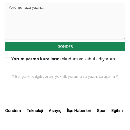
Yalova
Karabük
Kilis
GÖNDER
Osmaniye
Yorum yazma kurallarını
okudum ve kabul ediyorum
Düzce
* Bu içerik ile ilgili yorum yok, ilk yorumu siz yazın, tartışalım *
Gündem
Teknoloji
Aşayiş
İlçe Haberleri
Spor
Eğitim