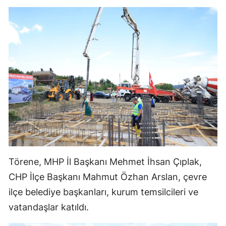
Samsun
Siirt
Sinop
Sivas
Tekirdağ
Tokat
Trabzon
Törene, MHP İl Başkanı Mehmet İhsan Çıplak,
Tunceli
CHP İlçe Başkanı Mahmut Özhan Arslan, çevre
Şanlıurfa
ilçe belediye başkanları, kurum temsilcileri ve
Uşak
vatandaşlar katıldı.
Van