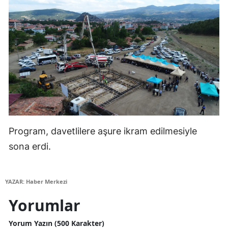
Yozgat
Zonguldak
Aksaray
Bayburt
Karaman
Kırıkkale
Program, davetlilere aşure ikram edilmesiyle
Batman
sona erdi.
Şırnak
YAZAR: Haber Merkezi
Bartın
Yorumlar
Ardahan
Yorum Yazın (500 Karakter)
Iğdır