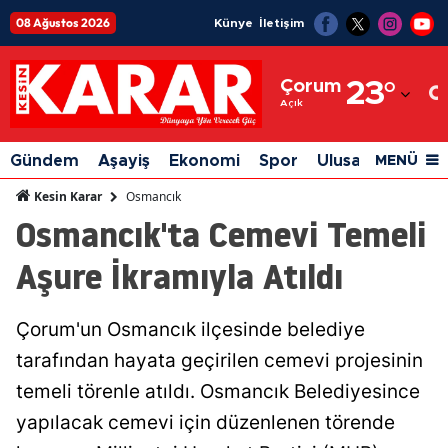
08 Ağustos 2026
Künye
İletişim
Adana
Çorum
23
°
Adıyaman
Açık
Afyonkarahisar
Gündem
Aşayiş
Ekonomi
Spor
Ulusal
Siyaset
MENÜ
Ağrı
Osmancık
Kesin Karar
Osmancık'ta Cemevi Temeli
Amasya
Aşure İkramıyla Atıldı
Ankara
Antalya
Çorum'un Osmancık ilçesinde belediye
Artvin
tarafından hayata geçirilen cemevi projesinin
Aydın
temeli törenle atıldı. Osmancık Belediyesince
yapılacak cemevi için düzenlenen törende
Balıkesir