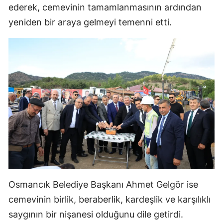
ederek, cemevinin tamamlanmasının ardından
Malatya
yeniden bir araya gelmeyi temenni etti.
Manisa
Kahramanmaraş
Mardin
Muğla
Muş
Nevşehir
Niğde
Ordu
Osmancık Belediye Başkanı Ahmet Gelgör ise
cemevinin birlik, beraberlik, kardeşlik ve karşılıklı
Rize
saygının bir nişanesi olduğunu dile getirdi.
Sakarya