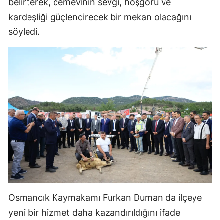
belirterek, cemevinin sevgi, hoşgörü ve
Mersin
kardeşliği güçlendirecek bir mekan olacağını
söyledi.
İstanbul
İzmir
Kars
Kastamonu
Kayseri
Kırklareli
Kırşehir
Kocaeli
Konya
Osmancık Kaymakamı Furkan Duman da ilçeye
yeni bir hizmet daha kazandırıldığını ifade
Kütahya