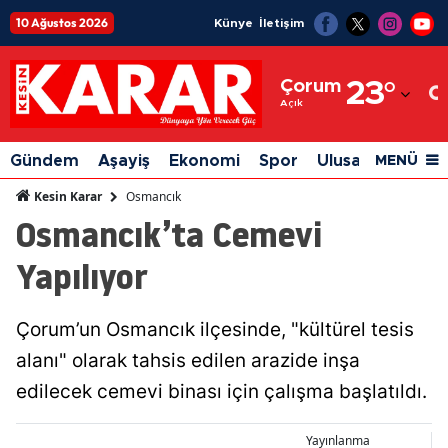
10 Ağustos 2026
Künye
İletişim
Adana
Çorum
23
°
Adıyaman
Açık
Afyonkarahisar
Gündem
Aşayiş
Ekonomi
Spor
Ulusal
Siyaset
MENÜ
Ağrı
Osmancık
Kesin Karar
Osmancık’ta Cemevi
Amasya
Yapılıyor
Ankara
Antalya
Çorum’un Osmancık ilçesinde, "kültürel tesis
Artvin
alanı" olarak tahsis edilen arazide inşa
Aydın
edilecek cemevi binası için çalışma başlatıldı.
Balıkesir
Yayınlanma