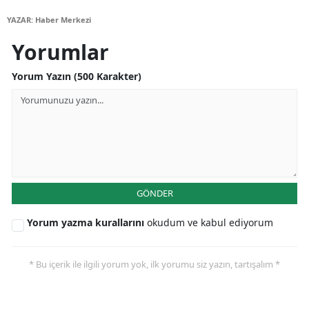
Mersin
YAZAR: Haber Merkezi
Yorumlar
İstanbul
İzmir
Yorum Yazın (500 Karakter)
Kars
Kastamonu
Kayseri
Kırklareli
GÖNDER
Kırşehir
Yorum yazma kurallarını
okudum ve kabul ediyorum
Kocaeli
* Bu içerik ile ilgili yorum yok, ilk yorumu siz yazın, tartışalım *
Konya
Kütahya