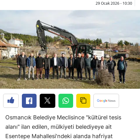
29 Ocak 2026 - 10:30
Bilecik
Bingöl
Bitlis
Bolu
Burdur
Bursa
Çanakkale
Çankırı
Çorum
Osmancık Belediye Meclisince "kültürel tesis
Denizli
alanı" ilan edilen, mülkiyeti belediyeye ait
Diyarbakır
Esentepe Mahallesi'ndeki alanda hafriyat