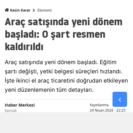
Malatya
Ekonomi
Kesin Karar
Araç satışında yeni dönem
Manisa
başladı: O şart resmen
Kahramanmaraş
kaldırıldı
Mardin
Muğla
Araç satışında yeni dönem başladı. Eğitim
Muş
şartı değişti, yetki belgesi süreçleri hızlandı.
İşte ikinci el araç ticaretini doğrudan etkileyen
Nevşehir
yeni düzenlemenin tüm detayları.
Niğde
Haber Merkezi
Yayınlanma
Ordu
29 Nisan 2026 - 22:25
Kaynak
Rize
Sakarya