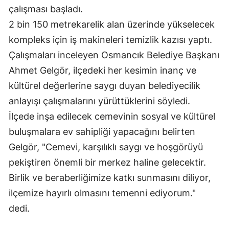
çalışması başladı.
Edirne
2 bin 150 metrekarelik alan üzerinde yükselecek
Elazığ
kompleks için iş makineleri temizlik kazısı yaptı.
Erzincan
Çalışmaları inceleyen Osmancık Belediye Başkanı
Ahmet Gelgör, ilçedeki her kesimin inanç ve
Erzurum
kültürel değerlerine saygı duyan belediyecilik
Eskişehir
anlayışı çalışmalarını yürüttüklerini söyledi.
İlçede inşa edilecek cemevinin sosyal ve kültürel
Gaziantep
buluşmalara ev sahipliği yapacağını belirten
Giresun
Gelgör, "Cemevi, karşılıklı saygı ve hoşgörüyü
Gümüşhane
pekiştiren önemli bir merkez haline gelecektir.
Birlik ve beraberliğimize katkı sunmasını diliyor,
Hakkari
ilçemize hayırlı olmasını temenni ediyorum."
Hatay
dedi.
Isparta