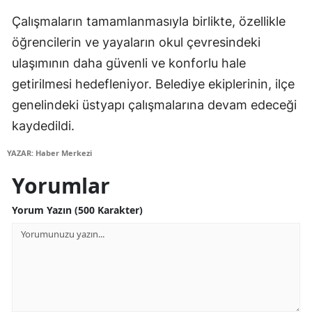
Mersin
Çalışmaların tamamlanmasıyla birlikte, özellikle
öğrencilerin ve yayaların okul çevresindeki
İstanbul
ulaşımının daha güvenli ve konforlu hale
İzmir
getirilmesi hedefleniyor. Belediye ekiplerinin, ilçe
genelindeki üstyapı çalışmalarına devam edeceği
Kars
kaydedildi.
Kastamonu
YAZAR: Haber Merkezi
Kayseri
Yorumlar
Kırklareli
Yorum Yazın (500 Karakter)
Kırşehir
Kocaeli
Konya
Kütahya