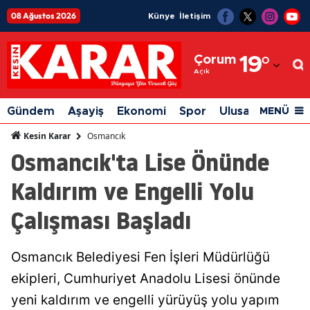
08 Ağustos 2026
Künye
İletişim
Adana
Çorum
19
°
Adıyaman
Açık
Afyonkarahisar
Gündem
Aşayiş
Ekonomi
Spor
Ulusal
Siyaset
MENÜ
Ağrı
Osmancık
Kesin Karar
Osmancık'ta Lise Önünde
Amasya
Kaldırım ve Engelli Yolu
Ankara
Çalışması Başladı
Antalya
Artvin
Osmancık Belediyesi Fen İşleri Müdürlüğü
Aydın
ekipleri, Cumhuriyet Anadolu Lisesi önünde
Balıkesir
yeni kaldırım ve engelli yürüyüş yolu yapım