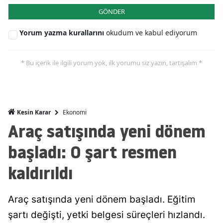
GÖNDER
Malatya
Yorum yazma kurallarını
okudum ve kabul ediyorum
Manisa
Kahramanmaraş
* Bu içerik ile ilgili yorum yok, ilk yorumu siz yazın, tartışalım *
Mardin
Muğla
Ekonomi
Kesin Karar
Muş
Araç satışında yeni dönem
Nevşehir
başladı: O şart resmen
Niğde
kaldırıldı
Ordu
Araç satışında yeni dönem başladı. Eğitim
Rize
şartı değişti, yetki belgesi süreçleri hızlandı.
Sakarya