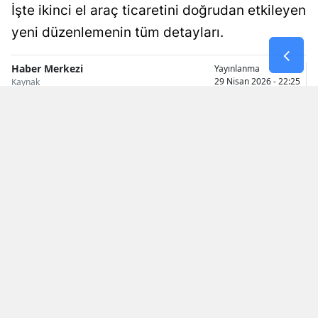
İşte ikinci el araç ticaretini doğrudan etkileyen
Samsun
yeni düzenlemenin tüm detayları.
Siirt
Haber Merkezi
Yayınlanma
29 Nisan 2026 - 22:25
Sinop
Kaynak
Sivas
Tekirdağ
Tokat
Trabzon
Tunceli
Şanlıurfa
Uşak
Van