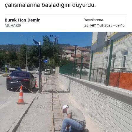
çalışmalarına başladığını duyurdu.
Bilecik
Bingöl
Burak Han Demir
Yayınlanma
23 Temmuz 2025 - 09:40
MUHABİR
Bitlis
Bolu
Burdur
Bursa
Çanakkale
Çankırı
Çorum
Denizli
Diyarbakır