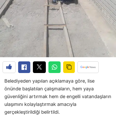
Edirne
Elazığ
Erzincan
Erzurum
Eskişehir
Gaziantep
Giresun
Gümüşhane
Belediyeden yapılan açıklamaya göre, lise
önünde başlatılan çalışmaların, hem yaya
Hakkari
güvenliğini artırmak hem de engelli vatandaşların
Hatay
ulaşımını kolaylaştırmak amacıyla
gerçekleştirildiği belirtildi.
Isparta