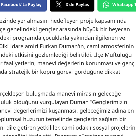
Facebook'ta Paylaş
X'de Paylaş
Whatsapp'
Edirne
Elazığ
ezinde yer almasını hedefleyen proje kapsamında
lçe genelindeki gençler arasında büyük bir heyecan
Erzincan
i’deki programda çocuklarla yakından ilgilenen ve
Erzurum
ülki idare amiri Furkan Duman'ın, cami atmosferinin
ndeki etkisini gözlemlediği belirtildi. İlçe Müftülüğü
Eskişehir
r faaliyetlerin, manevi değerlerin korunması ve genç
Gaziantep
nda stratejik bir köprü görevi gördüğüne dikkat
Giresun
gerçekleşen buluşmada manevi mirasın geleceğe
Gümüşhane
mluluk olduğunu vurgulayan Duman “Gençlerimizin
Hakkari
nevi değerlerimizi kuşanması, geleceğimiz adına en
oplumsal huzurun temelinde gençlerin sağlam bir
Hatay
ı dile getiren yetkililer, cami odaklı sosyal projelerin
Isparta