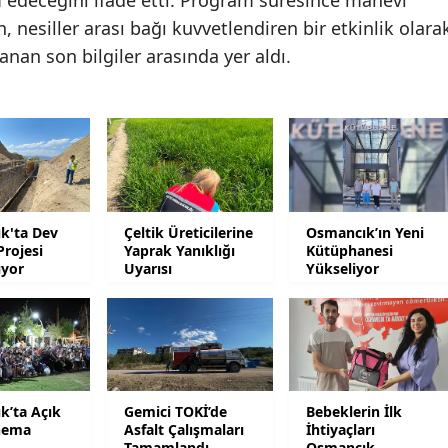
m edeceğini ifade etti. Program süresince manevi
, nesiller arası bağı kuvvetlendiren bir etkinlik olara
Mersin
anan son bilgiler arasında yer aldı.
İstanbul
İzmir
Kars
Kastamonu
k'ta Dev
Çeltik Üreticilerine
Osmancık’ın Yeni
Kayseri
rojesi
Yaprak Yanıklığı
Kütüphanesi
ıyor
Uyarısı
Yükseliyor
Kırklareli
Kırşehir
Kocaeli
Konya
k’ta Açık
Gemici TOKİ’de
Bebeklerin İlk
nema
Asfalt Çalışmaları
İhtiyaçları
Kütahya
Tamamlandı
Osmancık