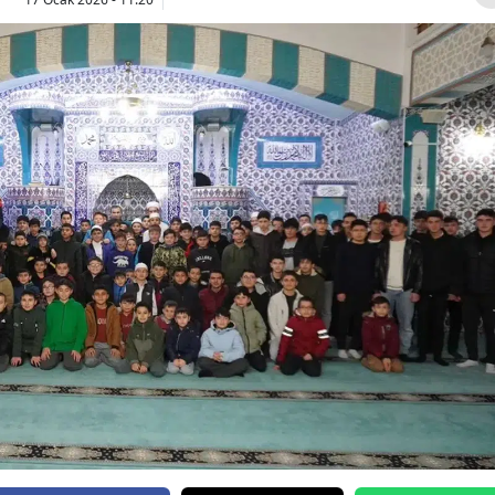
Bilecik
Bingöl
Bitlis
Bolu
Burdur
Bursa
Çanakkale
Çankırı
Çorum
Denizli
Diyarbakır