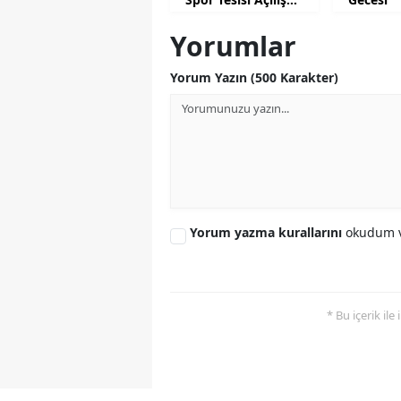
İçin Gün Sayıyor
Yorumlar
Yorum Yazın (500 Karakter)
Yorum yazma kurallarını
okudum v
* Bu içerik ile