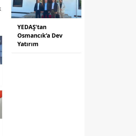
k
YEDAŞ'tan
Osmancık’a Dev
Yatırım