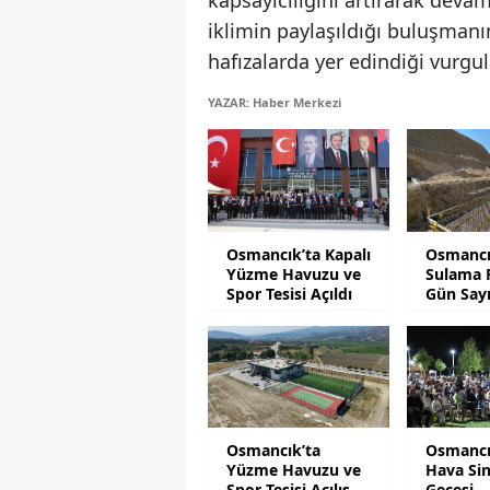
kapsayıcılığını artırarak deva
iklimin paylaşıldığı buluşmanın
hafızalarda yer edindiği vurgul
YAZAR: Haber Merkezi
Osmancık’ta Kapalı
Osmancı
Yüzme Havuzu ve
Sulama P
Spor Tesisi Açıldı
Gün Say
Osmancık’ta
Osmancı
Yüzme Havuzu ve
Hava Si
Spor Tesisi Açılış
Gecesi