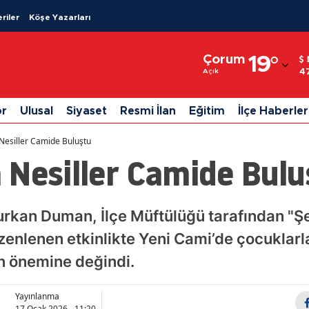
riler
Köşe Yazarları
Adana
Çorum
19
°
Adıyaman
4
Açık
Afyonkarahisar
or
Ulusal
Siyaset
Resmi İlan
Eğitim
İlçe Haberler
Ağrı
Nesiller Camide Buluştu
Amasya
 Nesiller Camide Bulu
Ankara
Antalya
an Duman, İlçe Müftülüğü tarafından "Şeh
zenlenen etkinlikte Yeni Cami’de çocuklarla
Artvin
in önemine değindi.
Aydın
Balıkesir
Yayınlanma
17 Ocak 2026 - 11:20