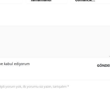
Belediyesinden
Malatya
Manisa
Kahramanmaraş
Mardin
Muğla
Muş
e kabul ediyorum
GÖNDE
Nevşehir
Niğde
 ilgili yorum yok, ilk yorumu siz yazın, tartışalım *
Ordu
Rize
Sakarya