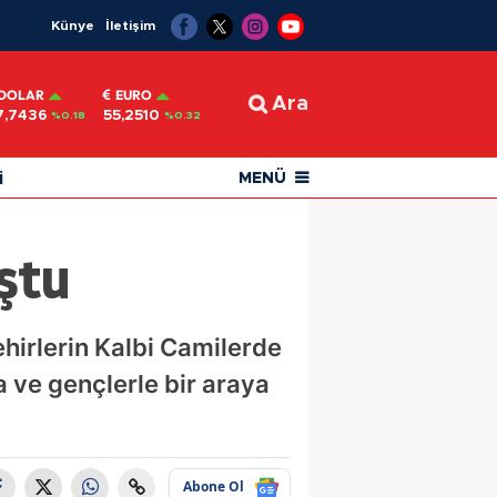
Künye
İletişim
DOLAR
EURO
Ara
7,7436
55,2510
%0.18
%0.32
i
MENÜ
ştu
irlerin Kalbi Camilerde
 ve gençlerle bir araya
Abone Ol