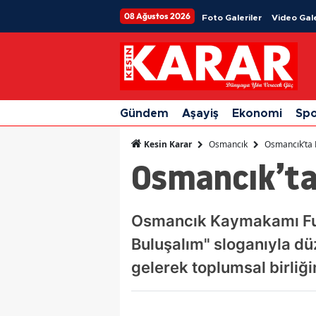
08 Ağustos 2026
Foto Galeriler
Video Gale
Gündem
Aşayiş
Ekonomi
Sp
Osmancık
Osmancık’ta 
Kesin Karar
Osmancık’ta
Osmancık Kaymakamı Furk
Buluşalım" sloganıyla dü
gelerek toplumsal birliğ