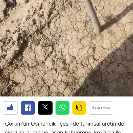
Mersin
İstanbul
İzmir
Kars
Kastamonu
Kayseri
Kırklareli
Kırşehir
Kocaeli
Konya
Çorum'un Osmancık ilçesinde tarımsal üretimde
Kütahya
ciddi zararlara yol açan kahverengi kokarca ile