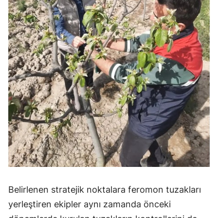
Samsun
Siirt
Sinop
Sivas
Tekirdağ
Tokat
Trabzon
Tunceli
Şanlıurfa
Belirlenen stratejik noktalara feromon tuzakları
Uşak
yerleştiren ekipler aynı zamanda önceki
Van