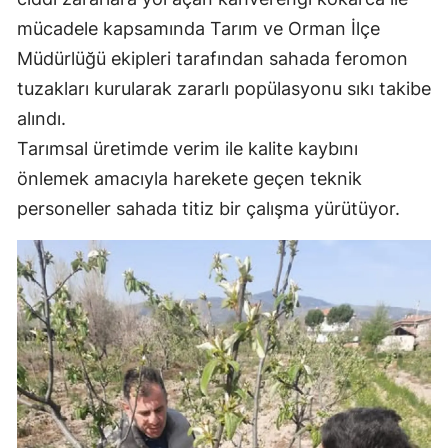
mücadele kapsamında Tarım ve Orman İlçe
Malatya
Müdürlüğü ekipleri tarafından sahada feromon
Manisa
tuzakları kurularak zararlı popülasyonu sıkı takibe
Kahramanmaraş
alındı.
Tarımsal üretimde verim ile kalite kaybını
Mardin
önlemek amacıyla harekete geçen teknik
Muğla
personeller sahada titiz bir çalışma yürütüyor.
Muş
Nevşehir
Niğde
Ordu
Rize
Sakarya