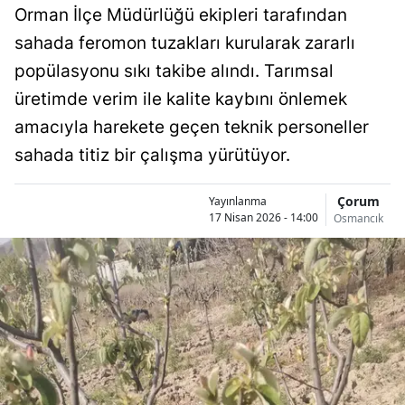
Orman İlçe Müdürlüğü ekipleri tarafından
Bilecik
sahada feromon tuzakları kurularak zararlı
Bingöl
popülasyonu sıkı takibe alındı. Tarımsal
Bitlis
üretimde verim ile kalite kaybını önlemek
amacıyla harekete geçen teknik personeller
Bolu
sahada titiz bir çalışma yürütüyor.
Burdur
Çorum
Yayınlanma
Bursa
17 Nisan 2026 - 14:00
Osmancık
Çanakkale
Çankırı
Çorum
Denizli
Diyarbakır