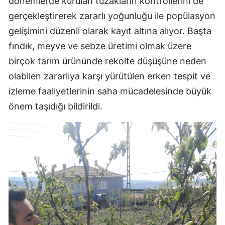
dönemlerde kurulan tuzakların kontrollerini de
gerçekleştirerek zararlı yoğunluğu ile popülasyon
Yozgat
gelişimini düzenli olarak kayıt altına alıyor. Başta
Zonguldak
fındık, meyve ve sebze üretimi olmak üzere
Aksaray
birçok tarım ürününde rekolte düşüşüne neden
olabilen zararlıya karşı yürütülen erken tespit ve
Bayburt
izleme faaliyetlerinin saha mücadelesinde büyük
Karaman
önem taşıdığı bildirildi.
Kırıkkale
Batman
Şırnak
Bartın
Ardahan
Iğdır