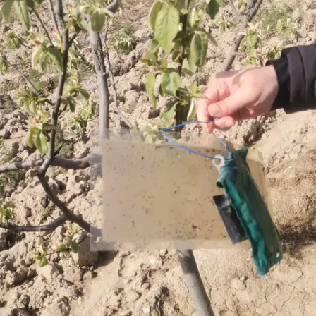
Edirne
Elazığ
Erzincan
Erzurum
Eskişehir
Gaziantep
Giresun
Gümüşhane
Hakkari
Hatay
Isparta