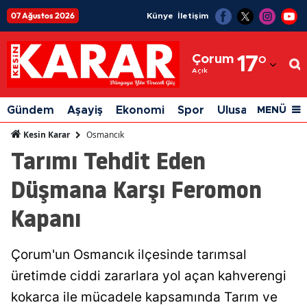
07 Ağustos 2026
Künye
İletişim
Adana
Çorum
17
°
Adıyaman
Açık
Afyonkarahisar
Gündem
Aşayiş
Ekonomi
Spor
Ulusal
Siyaset
MENÜ
Ağrı
Osmancık
Kesin Karar
Tarımı Tehdit Eden
Amasya
Düşmana Karşı Feromon
Ankara
Kapanı
Antalya
Artvin
Çorum'un Osmancık ilçesinde tarımsal
Aydın
üretimde ciddi zararlara yol açan kahverengi
Balıkesir
kokarca ile mücadele kapsamında Tarım ve