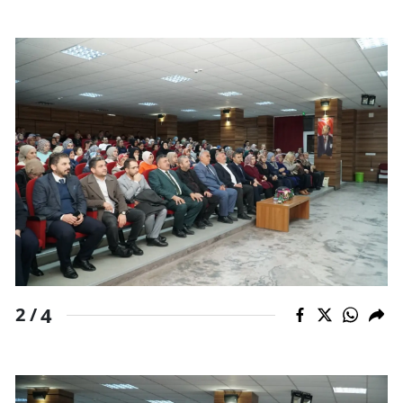
Mersin
İstanbul
İzmir
Kars
Kastamonu
Kayseri
Kırklareli
Kırşehir
4
2 /
Kocaeli
Konya
Kütahya