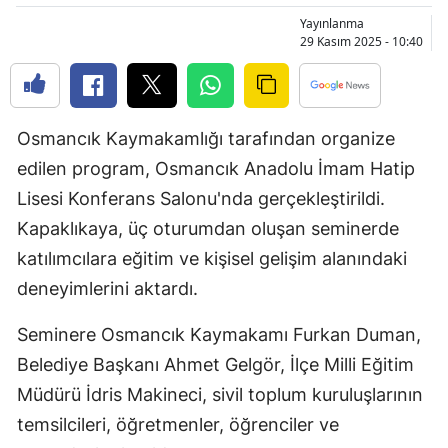
Bilecik
Yayınlanma
29 Kasım 2025 - 10:40
Bingöl
Bitlis
Osmancık Kaymakamlığı tarafından organize
Bolu
edilen program, Osmancık Anadolu İmam Hatip
Burdur
Lisesi Konferans Salonu'nda gerçekleştirildi.
Bursa
Kapaklıkaya, üç oturumdan oluşan seminerde
katılımcılara eğitim ve kişisel gelişim alanındaki
Çanakkale
deneyimlerini aktardı.
Çankırı
Seminere Osmancık Kaymakamı Furkan Duman,
Çorum
Belediye Başkanı Ahmet Gelgör, İlçe Milli Eğitim
Denizli
Müdürü İdris Makineci, sivil toplum kuruluşlarının
temsilcileri, öğretmenler, öğrenciler ve
Diyarbakır