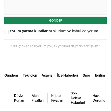
Yozgat
Zonguldak
GÖNDER
Aksaray
Yorum yazma kurallarını
okudum ve kabul ediyorum
Bayburt
* Bu içerik ile ilgili yorum yok, ilk yorumu siz yazın, tartışalım *
Karaman
Kırıkkale
Batman
Gündem
Teknoloji
Aşayiş
İlçe Haberleri
Spor
Eğitim
Şırnak
Bartın
Son
Döviz
Altın
Kripto
Hava
Dakika
Kurları
Fiyatları
Fiyatları
Durumu
Ardahan
Haberleri
Iğdır