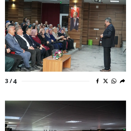
Malatya
Manisa
Kahramanmaraş
Mardin
Muğla
Muş
4
3 /
Nevşehir
Niğde
Ordu
Rize
Sakarya