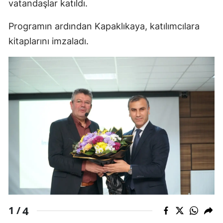
vatandaşlar katıldı.
Edirne
Programın ardından Kapaklıkaya, katılımcılara
Elazığ
kitaplarını imzaladı.
Erzincan
Erzurum
Eskişehir
Gaziantep
Giresun
Gümüşhane
Hakkari
Hatay
4
1 /
Isparta