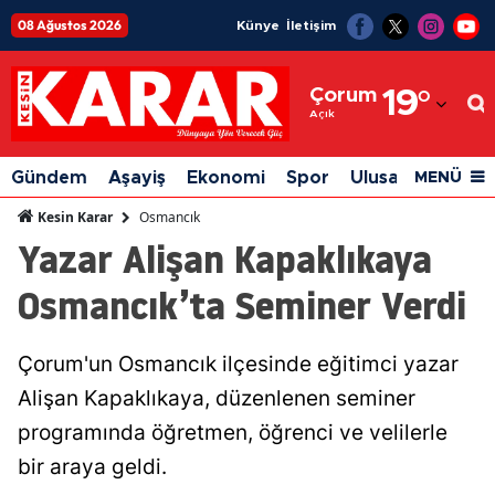
08 Ağustos 2026
Künye
İletişim
Adana
Çorum
19
°
Adıyaman
Açık
Afyonkarahisar
Gündem
Aşayiş
Ekonomi
Spor
Ulusal
Siyaset
MENÜ
Ağrı
Osmancık
Kesin Karar
Yazar Alişan Kapaklıkaya
Amasya
Osmancık’ta Seminer Verdi
Ankara
Antalya
Çorum'un Osmancık ilçesinde eğitimci yazar
Artvin
Alişan Kapaklıkaya, düzenlenen seminer
Aydın
programında öğretmen, öğrenci ve velilerle
bir araya geldi.
Balıkesir