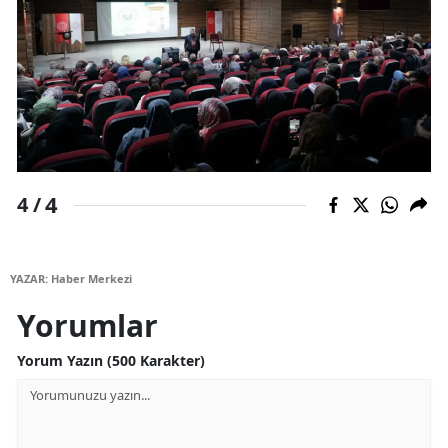
Samsun
Siirt
Sinop
Sivas
Tekirdağ
4
4 /
Tokat
Trabzon
YAZAR: Haber Merkezi
Yorumlar
Tunceli
Yorum Yazın (500 Karakter)
Şanlıurfa
Uşak
Van