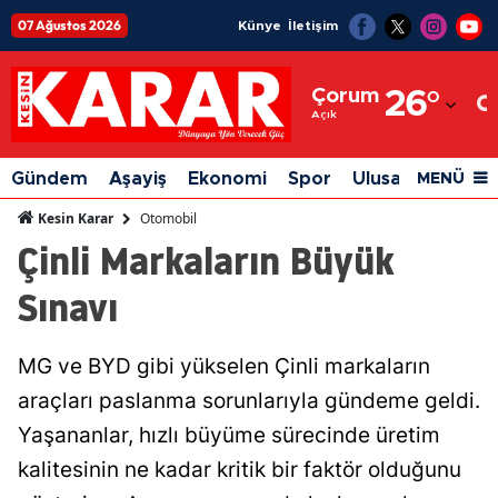
07 Ağustos 2026
Künye
İletişim
Adana
Çorum
26
°
Adıyaman
Açık
Afyonkarahisar
Gündem
Aşayiş
Ekonomi
Spor
Ulusal
Siyaset
MENÜ
Ağrı
Otomobil
Kesin Karar
Çinli Markaların Büyük
Amasya
Sınavı
Ankara
Antalya
MG ve BYD gibi yükselen Çinli markaların
Artvin
araçları paslanma sorunlarıyla gündeme geldi.
Aydın
Yaşananlar, hızlı büyüme sürecinde üretim
kalitesinin ne kadar kritik bir faktör olduğunu
Balıkesir