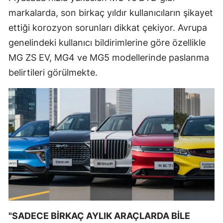
markalarda, son birkaç yıldır kullanıcıların şikayet
Mersin
ettiği korozyon sorunları dikkat çekiyor. Avrupa
İstanbul
genelindeki kullanıcı bildirimlerine göre özellikle
İzmir
MG ZS EV, MG4 ve MG5 modellerinde paslanma
belirtileri görülmekte.
Kars
Kastamonu
Kayseri
Kırklareli
Kırşehir
Kocaeli
Konya
"SADECE BİRKAÇ AYLIK ARAÇLARDA BİLE
Kütahya