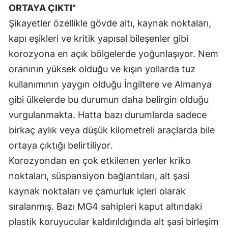
ORTAYA ÇIKTI"
Malatya
Şikayetler özellikle gövde altı, kaynak noktaları,
Manisa
kapı eşikleri ve kritik yapısal bileşenler gibi
korozyona en açık bölgelerde yoğunlaşıyor. Nem
Kahramanmaraş
oranının yüksek olduğu ve kışın yollarda tuz
Mardin
kullanımının yaygın olduğu İngiltere ve Almanya
gibi ülkelerde bu durumun daha belirgin olduğu
Muğla
vurgulanmakta. Hatta bazı durumlarda sadece
Muş
birkaç aylık veya düşük kilometreli araçlarda bile
Nevşehir
ortaya çıktığı belirtiliyor.
Korozyondan en çok etkilenen yerler kriko
Niğde
noktaları, süspansiyon bağlantıları, alt şasi
Ordu
kaynak noktaları ve çamurluk içleri olarak
Rize
sıralanmış. Bazı MG4 sahipleri kaput altındaki
plastik koruyucular kaldırıldığında alt şasi birleşim
Sakarya