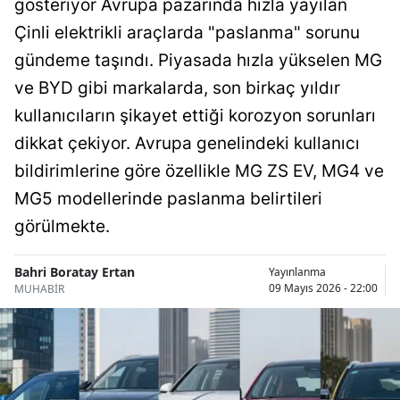
gösteriyor Avrupa pazarında hızla yayılan
Bilecik
Çinli elektrikli araçlarda "paslanma" sorunu
Bingöl
gündeme taşındı. Piyasada hızla yükselen MG
ve BYD gibi markalarda, son birkaç yıldır
Bitlis
kullanıcıların şikayet ettiği korozyon sorunları
Bolu
dikkat çekiyor. Avrupa genelindeki kullanıcı
Burdur
bildirimlerine göre özellikle MG ZS EV, MG4 ve
MG5 modellerinde paslanma belirtileri
Bursa
görülmekte.
Çanakkale
Bahri Boratay Ertan
Yayınlanma
Çankırı
09 Mayıs 2026 - 22:00
MUHABİR
Çorum
Denizli
Diyarbakır