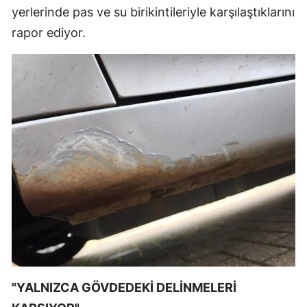
yerlerinde pas ve su birikintileriyle karşılaştıklarını
Samsun
rapor ediyor.
Siirt
Sinop
Sivas
Tekirdağ
Tokat
Trabzon
Tunceli
Şanlıurfa
Uşak
"YALNIZCA GÖVDEDEKİ DELİNMELERİ
Van