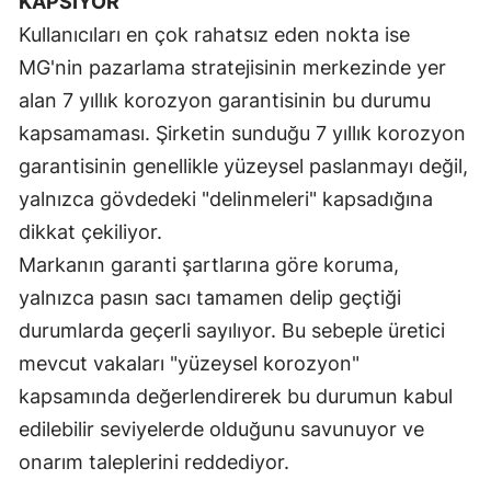
KAPSIYOR"
Kullanıcıları en çok rahatsız eden nokta ise
Yozgat
MG'nin pazarlama stratejisinin merkezinde yer
Zonguldak
alan 7 yıllık korozyon garantisinin bu durumu
Aksaray
kapsamaması. Şirketin sunduğu 7 yıllık korozyon
garantisinin genellikle yüzeysel paslanmayı değil,
Bayburt
yalnızca gövdedeki "delinmeleri" kapsadığına
Karaman
dikkat çekiliyor.
Markanın garanti şartlarına göre koruma,
Kırıkkale
yalnızca pasın sacı tamamen delip geçtiği
Batman
durumlarda geçerli sayılıyor. Bu sebeple üretici
Şırnak
mevcut vakaları "yüzeysel korozyon"
kapsamında değerlendirerek bu durumun kabul
Bartın
edilebilir seviyelerde olduğunu savunuyor ve
Ardahan
onarım taleplerini reddediyor.
Iğdır