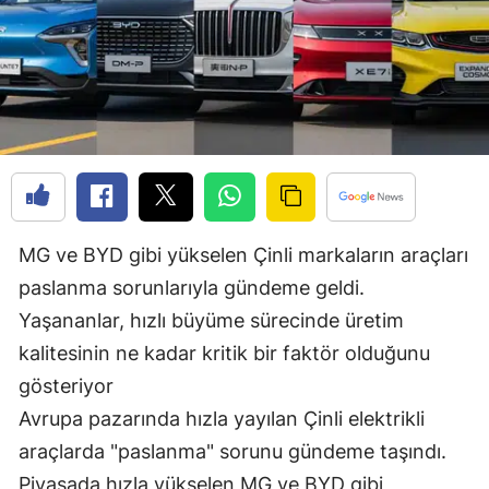
Edirne
Elazığ
Erzincan
Erzurum
Eskişehir
Gaziantep
MG ve BYD gibi yükselen Çinli markaların araçları
paslanma sorunlarıyla gündeme geldi.
Giresun
Yaşananlar, hızlı büyüme sürecinde üretim
Gümüşhane
kalitesinin ne kadar kritik bir faktör olduğunu
gösteriyor
Hakkari
Avrupa pazarında hızla yayılan Çinli elektrikli
Hatay
araçlarda "paslanma" sorunu gündeme taşındı.
Isparta
Piyasada hızla yükselen MG ve BYD gibi