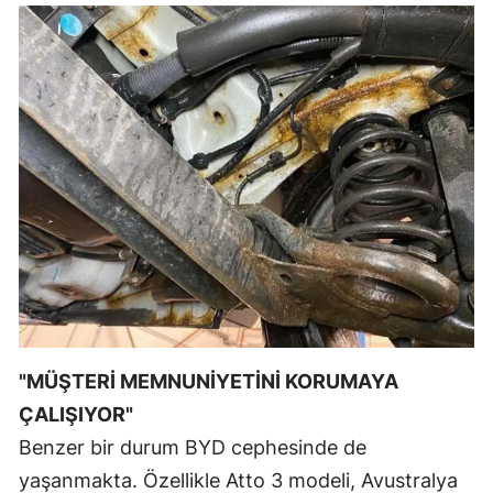
Yalova
Karabük
Kilis
Osmaniye
Düzce
"MÜŞTERİ MEMNUNİYETİNİ KORUMAYA
ÇALIŞIYOR"
Benzer bir durum BYD cephesinde de
yaşanmakta. Özellikle Atto 3 modeli, Avustralya