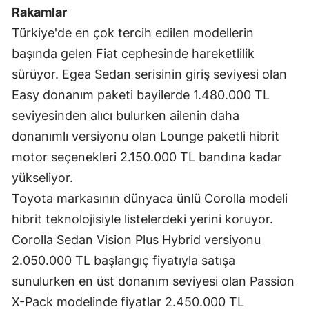
Rakamlar
Samsun
Türkiye'de en çok tercih edilen modellerin
Siirt
başında gelen Fiat cephesinde hareketlilik
sürüyor. Egea Sedan serisinin giriş seviyesi olan
Sinop
Easy donanım paketi bayilerde 1.480.000 TL
Sivas
seviyesinden alıcı bulurken ailenin daha
donanımlı versiyonu olan Lounge paketli hibrit
Tekirdağ
motor seçenekleri 2.150.000 TL bandına kadar
Tokat
yükseliyor.
Trabzon
Toyota markasının dünyaca ünlü Corolla modeli
hibrit teknolojisiyle listelerdeki yerini koruyor.
Tunceli
Corolla Sedan Vision Plus Hybrid versiyonu
Şanlıurfa
2.050.000 TL başlangıç fiyatıyla satışa
Uşak
sunulurken en üst donanım seviyesi olan Passion
X-Pack modelinde fiyatlar 2.450.000 TL
Van