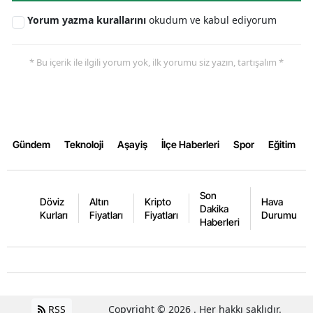
Yorum yazma kurallarını
okudum ve kabul ediyorum
* Bu içerik ile ilgili yorum yok, ilk yorumu siz yazın, tartışalım *
Gündem
Teknoloji
Aşayiş
İlçe Haberleri
Spor
Eğitim
Son
Döviz
Altın
Kripto
Hava
Dakika
Kurları
Fiyatları
Fiyatları
Durumu
Haberleri
RSS
Copyright © 2026 . Her hakkı saklıdır.