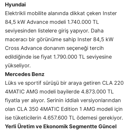
Hyundai
Malatya
Elektrikli mobilite alanında dikkat çeken Inster
Manisa
84,5 kW Advance modeli 1.740.000 TL
seviyesinden listelere giriş yapıyor. Daha
Kahramanmaraş
maceracı bir görünüme sahip Inster 84,5 kW
Mardin
Cross Advance donanım seçeneği tercih
edildiğinde ise fiyat 1.790.000 TL seviyesine
Muğla
yükseliyor.
Muş
Mercedes Benz
Nevşehir
Lüks ve sportif sürüşü bir araya getiren CLA 220
4MATIC AMG modeli bayilerde 4.873.000 TL
Niğde
fiyatla yer alıyor. Serinin iddialı versiyonlarından
Ordu
olan CLA 350 4MATIC Edition 1 AMG modeli için
Rize
ise tüketicilerin 4.657.600 TL ödemesi gerekiyor.
Yerli Üretim ve Ekonomik Segmentte Güncel
Sakarya