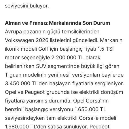
seviyesini buluyor.
Yozgat
Zonguldak
Alman ve Fransız Markalarında Son Durum
Avrupa pazarının güçlü temsilcilerinden
Aksaray
Volkswagen 2026 listelerini güncelledi. Markanın
Bayburt
ikonik modeli Golf için başlangıç fiyatı 1.5 TSI
motor seçeneğiyle 2.200.000 TL olarak
Karaman
belirlenirken SUV segmentinde büyük ilgi gören
Kırıkkale
Tiguan modelinin yeni nesil versiyonları bayilerde
Batman
3.450.000 TL'den başlayan fiyatlarla sergileniyor.
Opel ve Peugeot grubunda ise elektrikli dönüşüm
Şırnak
fiyatlara yansımış durumda. Opel Corsa'nın
Bartın
benzinli başlangıç versiyonu 1.650.000 TL
Ardahan
seviyesindeyken tam elektrikli Corsa-e modeli
1.980.000 TL'den satışa sunuluyor. Peugeot
Iğdır