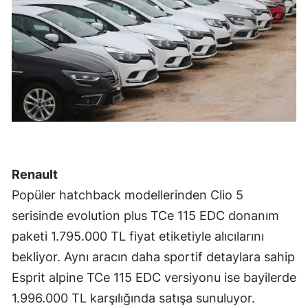
Mersin
İstanbul
İzmir
Kars
Kastamonu
Kayseri
Renault
Kırklareli
Popüler hatchback modellerinden Clio 5
serisinde evolution plus TCe 115 EDC donanım
Kırşehir
paketi 1.795.000 TL fiyat etiketiyle alıcılarını
Kocaeli
bekliyor. Aynı aracın daha sportif detaylara sahip
Konya
Esprit alpine TCe 115 EDC versiyonu ise bayilerde
1.996.000 TL karşılığında satışa sunuluyor.
Kütahya