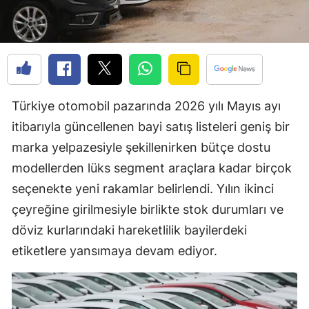
Edirne
Elazığ
Erzincan
Erzurum
Türkiye otomobil pazarında 2026 yılı Mayıs ayı
itibarıyla güncellenen bayi satış listeleri geniş bir
Eskişehir
marka yelpazesiyle şekillenirken bütçe dostu
Gaziantep
modellerden lüks segment araçlara kadar birçok
Giresun
seçenekte yeni rakamlar belirlendi. Yılın ikinci
çeyreğine girilmesiyle birlikte stok durumları ve
Gümüşhane
döviz kurlarındaki hareketlilik bayilerdeki
Hakkari
etiketlere yansımaya devam ediyor.
Hatay
Isparta