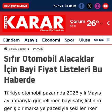
08 Ağustos 2026
Künye
İletişim
Adana
Çorum
26
°
Adıyaman
Açık
Afyonkarahisar
Gündem
Aşayiş
Ekonomi
Spor
Ulusal
Siyaset
MENÜ
Ağrı
Otomobil
Kesin Karar
Sıfır Otomobil Alacaklar
Amasya
İçin Bayi Fiyat Listeleri Bu
Ankara
Haberde
Antalya
Artvin
Türkiye otomobil pazarında 2026 yılı Mayıs
Aydın
ayı itibarıyla güncellenen bayi satış listeleri
Balıkesir
geniş bir marka yelpazesiyle şekillenirken