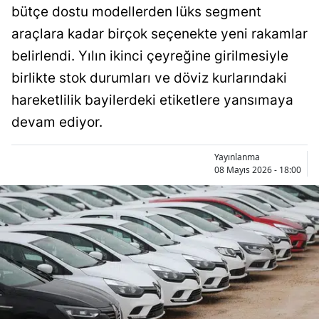
bütçe dostu modellerden lüks segment
Bilecik
araçlara kadar birçok seçenekte yeni rakamlar
Bingöl
belirlendi. Yılın ikinci çeyreğine girilmesiyle
Bitlis
birlikte stok durumları ve döviz kurlarındaki
hareketlilik bayilerdeki etiketlere yansımaya
Bolu
devam ediyor.
Burdur
Yayınlanma
Bursa
08 Mayıs 2026 - 18:00
Çanakkale
Çankırı
Çorum
Denizli
Diyarbakır