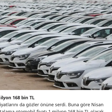
Mersin
İstanbul
İzmir
Kars
Kastamonu
Kayseri
Kırklareli
Kırşehir
Kocaeli
ilyon 168 bin TL
Konya
fiyatlarını da gözler önüne serdi. Buna göre Nisan
Kütahya
rtalama otomobil fiyatı 1 milyon 168 bin TL olarak