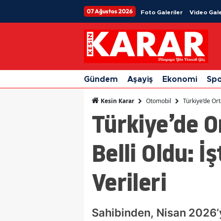
07 Ağustos 2026
Foto Galeriler
Video Gale
Gündem
Aşayiş
Ekonomi
Sp
Otomobil
Türkiye’de Ort
Kesin Karar
Türkiye’de O
Belli Oldu: 
Verileri
Sahibinden, Nisan 2026’ya