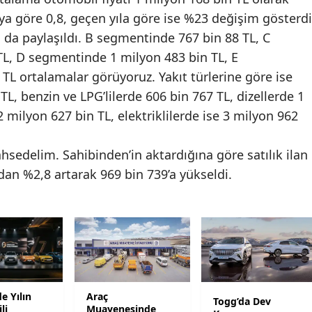
aya göre 0,8, geçen yıla göre ise %23 değişim gösterdi
Malatya
ı da paylaşıldı. B segmentinde 767 bin 88 TL, C
Manisa
L, D segmentinde 1 milyon 483 bin TL, E
L ortalamalar görüyoruz. Yakıt türlerine göre ise
Kahramanmaraş
TL, benzin ve LPG’lilerde 606 bin 767 TL, dizellerde 1
Mardin
2 milyon 627 bin TL, elektriklilerde ise 3 milyon 962
Muğla
ahsedelim. Sahibinden’in aktardığına göre satılık ilan
Muş
dan %2,8 artarak 969 bin 739’a yükseldi.
Nevşehir
Niğde
Ordu
Rize
e Yılın
Araç
Togg’da Dev
Sakarya
li
Muayenesinde