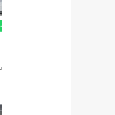
tan Gönder
u