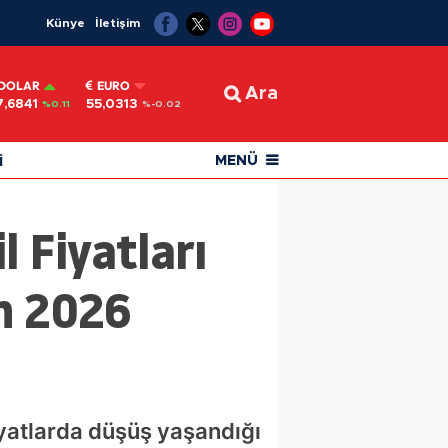
Künye
İletişim
DOLAR
EURO
Ara
7,6841
55,0313
%0.11
%-0.02
i
MENÜ
 Fiyatları
an 2026
iyatlarda düşüş yaşandığı