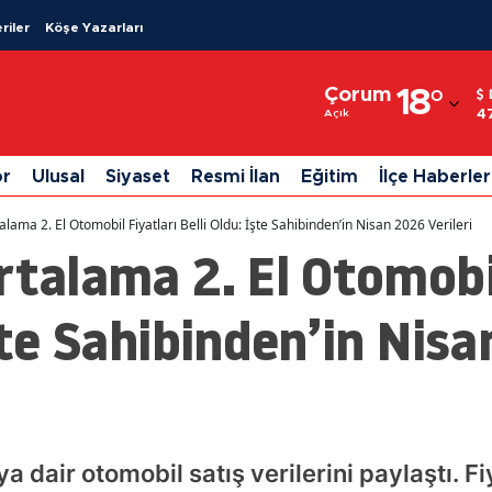
riler
Köşe Yazarları
Adana
Çorum
18
°
Adıyaman
4
Açık
Afyonkarahisar
or
Ulusal
Siyaset
Resmi İlan
Eğitim
İlçe Haberler
Ağrı
alama 2. El Otomobil Fiyatları Belli Oldu: İşte Sahibinden’in Nisan 2026 Verileri
Amasya
rtalama 2. El Otomobil
Ankara
İşte Sahibinden’in Nis
Antalya
Artvin
Aydın
 dair otomobil satış verilerini paylaştı. F
Balıkesir