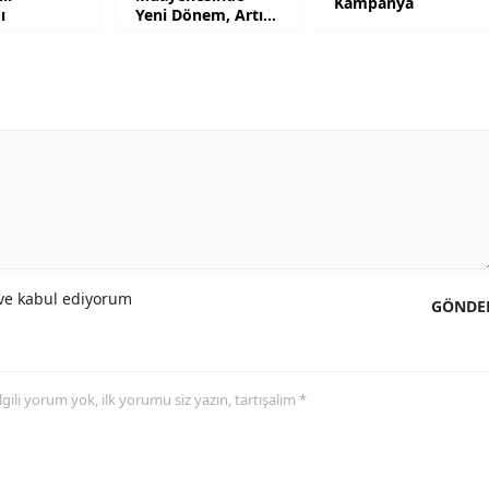
Kampanya
ı
Yeni Dönem, Artık
Komisyon
Samsun
Alınmayacak
Siirt
Sinop
Sivas
Tekirdağ
Tokat
e kabul ediyorum
Trabzon
GÖNDE
Tunceli
Şanlıurfa
 ilgili yorum yok, ilk yorumu siz yazın, tartışalım *
Uşak
Van