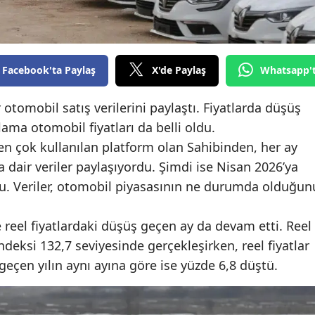
Edirne
Elazığ
Facebook'ta Paylaş
X'de Paylaş
Whatsapp'
Erzincan
Erzurum
otomobil satış verilerini paylaştı. Fiyatlarda düşüş
ama otomobil fiyatları da belli oldu.
Eskişehir
en çok kullanılan platform olan Sahibinden, her ay
Gaziantep
a dair veriler paylaşıyordu. Şimdi ise Nisan 2026’ya
uştu. Veriler, otomobil piyasasının ne durumda olduğun
Giresun
Gümüşhane
 reel fiyatlardaki düşüş geçen ay da devam etti. Reel
deksi 132,7 seviyesinde gerçekleşirken, reel fiyatlar
Hakkari
geçen yılın aynı ayına göre ise yüzde 6,8 düştü.
Hatay
Isparta