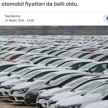
otomobil fiyatları da belli oldu.
Bilecik
Bingöl
Yayınlanma
21 Mayıs 2026 - 23:00
Bitlis
Bolu
Burdur
Bursa
Çanakkale
Çankırı
Çorum
Denizli
Diyarbakır