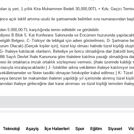
Bilecik
fe olan iş yeri, 1 yıllık Kira Muhammen Bedeli 30,000,00TL + Kdv, Geçici Temi
Bingöl
e açık teklif artırma usulü ile şartnamede belirtilen sıra numarasından başla
5.000,00-TL karşılığında temin edilebilir ve görülebilir.
Bitlis
lediyesi B Blok 5. Kat Konferans Salonunda ve Encümen huzurunda yapılacaktı
etgâh Belgesi, C- Türkiye' de tebligat için adres gösterilmesi, D- Şartname b
Bolu
 Olacak) (Gerçek kişiler için), tüzel kişi olması halinde tüzel kişiliği oluştu
 G- İhaleye katılacak olanların, Belediye ye borcu olmadığına dair (taksitli bor
Burdur
 Sayılı Devlet İhale Kanununa göre ihalelere katılma yasağı olmadığına dair, i
namesi ile ortaklarca imzalı ortaklık sözleşmesi vermesi, (ihale üzerinde kaldığı 
Bursa
tasıyla imzalayacaklardır.) J- İstekliler adına vekâleten ihaleye katılınıyor is
vekâletnameler ve Noter tasdiki olmayan fotokopiler kabul edilmez.) K- Tüzel Ki
nzeri bir makamdan ihalenin yapıldığı yıl içerisinde alınmış tüzel kişiliğin 
Çanakkale
arından ihaleye girileceğine dair karar alınması ve tüzel kişiliği temsilen ihale
Çankırı
Çorum
Denizli
Teknoloji
Aşayiş
İlçe Haberleri
Spor
Eğitim
Siyaset
Vid
Diyarbakır