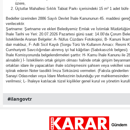
üzere,
Üçtutlar Mahallesi Sıklık Tabiat Parkı içerisindeki 15 m² 1 adet bü
Bedeller üzerinden 2886 Sayılı Devlet İhale Kanununun 45. maddesi gereğinc
verilecektir.
Şartname: Şartname ve ekleri Belediyemiz Emlak ve İstimlak Müdürlüğünden 
İhale Tarihi ve Yeri: 20.07.2026 Pazartesi günü saat: 14.00’da Çorum Be
İsteklilerde Aranan Belgeler: A- Nüfus Cüzdanı Fotokopisi, B- Kanuni İkam
dair makbuz, F- Adli Sicil Kaydı (Sorgu Türü Ve Kullanım Amacı: Resmi Kurum
Cumhuriyeti Savcılığından alınmış iyi hal kâğıtları (Sabıkasızlık belgesi).
İhale Komisyonunda belgelendirmeleri şarttır. H- Kamu İhale Kanunu ile 2886
alınabilir.) İ- İsteklilerin ortak girişim olması halinde ortak girişim beyan
ortakları idare ile yapacakları ihale sözleşmesini şahsen veya vekilleri vası
iştirak edenin Noter tasdikli İmza Sirküsünü vermeleri. (Faksla gönderilen 
Sanayi Odasından veya İdare Merkezinin bulunduğu yer mahkemesinden veya be
verilmesi; L- İhaleye katılacak tüzel kişilikler genel kurul ve yönetim kurull
#ilangovtr
Gündem