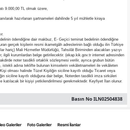
natı 9.000,00 TL olmak üzere,
nılarak hazırlanan şartnameleri dahilinde 5 yıl mühletle kiraya
r.
edelinin ödendiğine dair makbuz, E- Geçici teminat bedelinin ödendiğine
ran gerçek kişilerin resmi ikametgâh adreslerinin bağlı olduğu ilin Türkiye
çlar hariç) Mali Hizmetler Müdürlüğü, Tahsilât Biriminden alacakları yazıyı
lgili kurumlardan belge getirilecektir. (ekap.kik.gov.tr internet adresinden
takdirde noter tasdikli ortaklık sözleşmesi verilir, ayrıca grubun bütün
e, istekli adına teklifte bulunan kimselerin vekâletnameleri ile vekâleten
şi olması halinde Tüzel Kişiliğin siciline kayıtlı olduğu Ticaret veya
siciline kayıtlı olduğuna dair belge, Noterden tasdikli imza sirküleri
ye katılacak bir kişiyi yetkilendirilmesi gerekmektedir. Keyfiyet İlan olunur.
Basın No ILN02504838
eo Galeriler
Foto Galeriler
Resmi İlanlar