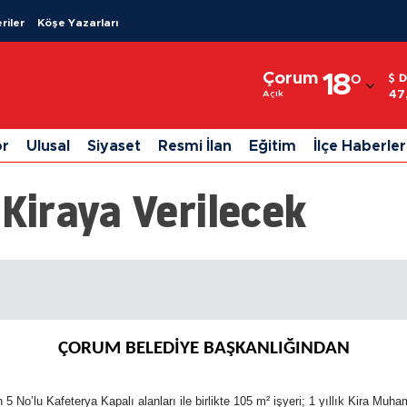
riler
Köşe Yazarları
Adana
Çorum
18
°
D
Adıyaman
47
Açık
Afyonkarahisar
or
Ulusal
Siyaset
Resmi İlan
Eğitim
İlçe Haberler
Ağrı
 Kiraya Verilecek
Amasya
Ankara
Antalya
Artvin
ÇORUM BELEDİYE BAŞKANLIĞINDAN
Aydın
Balıkesir
5 No’lu Kafeterya Kapalı alanları ile birlikte 105 m² işyeri; 1 yıllık Kira 