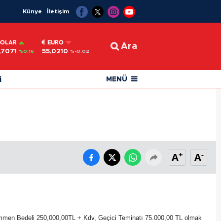
Künye
İletişim
OLAR
EURO
Ara
,7071
55,0210
%0.16
%-0.02
i
MENÜ
+
-
A
A
Muhammen Bedeli 250,000,00TL + Kdv, Geçici Teminatı 75.000,00 TL olmak