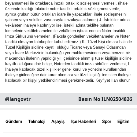
beyannamesi ile ortaklarca imzalı ortaklık sözleşmesi vermesi, (ihale
Edirne
üzerinde kaldığı takdirde noter tasdikli ortaklık sözleşmesi verilir,
ayrıca grubun bütün ortakları idare ile yapacakları ihale sözleşmesini
Elazığ
şahsen veya vekilleri vasıtasıyla imzalayacaklardır.) J- İstekliler adına
vekâleten ihaleye katılınıyor ise, istekli adına teklifte bulunan
kimselerin vekâletnameleri ile vekâleten iştirak edenin Noter tasdikli
Erzincan
İmza Sirküsünü vermeleri. (Faksla gönderilen vekâletnameler ve Noter
tasdiki olmayan fotokopiler kabul edilmez.) K- Tüzel Kişi olması halinde
Erzurum
Tüzel Kişiliğin siciline kayıtlı olduğu Ticaret veya Sanayi Odasından
veya İdare Merkezinin bulunduğu yer mahkemesinden veya benzeri bir
Eskişehir
makamdan ihalenin yapıldığı yıl içerisinde alınmış tüzel kişiliğin siciline
kayıtlı olduğuna dair belge, Noterden tasdikli imza sirküleri verilmesi; L-
İhaleye katılacak tüzel kişilikler genel kurul ve yönetim kurullarından
Gaziantep
ihaleye girileceğine dair karar alınması ve tüzel kişiliği temsilen ihaleye
katılacak bir kişiyi yetkilendirilmesi gerekmektedir. Keyfiyet İlan olunur.
Giresun
Gümüşhane
#ilangovtr
Basın No ILN02504826
Hakkari
Hatay
Gündem
Teknoloji
Aşayiş
İlçe Haberleri
Spor
Eğitim
Isparta