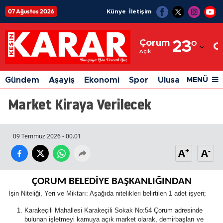
07 Ağustos 2026
Künye
İletişim
Adana
Çorum
23
°
Adıyaman
Açık
Afyonkarahisar
Gündem
Aşayiş
Ekonomi
Spor
Ulusal
Siyaset
MENÜ
Ağrı
Market Kiraya Verilecek
Amasya
Ankara
09 Temmuz 2026 - 00.01
+
-
A
A
Antalya
Artvin
ÇORUM BELEDİYE BAŞKANLIĞINDAN
Aydın
İşin Niteliği, Yeri ve Miktarı: Aşağıda nitelikleri belirtilen 1 adet işyeri;
Karakeçili Mahallesi Karakeçili Sokak No:54 Çorum adresinde
Balıkesir
bulunan işletmeyi kamuya açık market olarak, demirbaşları ve