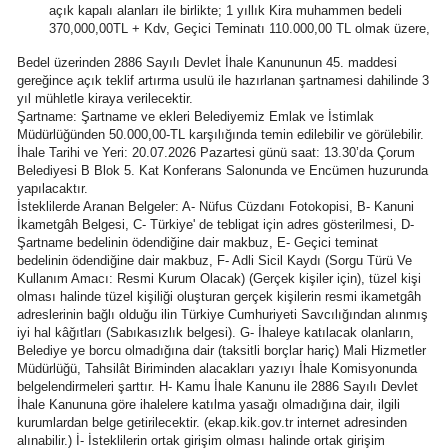
açık kapalı alanları ile birlikte; 1 yıllık Kira muhammen bedeli
Bilecik
370,000,00TL + Kdv, Geçici Teminatı 110.000,00 TL olmak üzere,
Bingöl
Bedel üzerinden 2886 Sayılı Devlet İhale Kanununun 45. maddesi
gereğince açık teklif artırma usulü ile hazırlanan şartnamesi dahilinde 3
yıl mühletle kiraya verilecektir.
Bitlis
Şartname: Şartname ve ekleri Belediyemiz Emlak ve İstimlak
Müdürlüğünden 50.000,00-TL karşılığında temin edilebilir ve görülebilir.
Bolu
İhale Tarihi ve Yeri: 20.07.2026 Pazartesi günü saat: 13.30’da Çorum
Belediyesi B Blok 5. Kat Konferans Salonunda ve Encümen huzurunda
Burdur
yapılacaktır.
İsteklilerde Aranan Belgeler: A- Nüfus Cüzdanı Fotokopisi, B- Kanuni
Bursa
İkametgâh Belgesi, C- Türkiye' de tebligat için adres gösterilmesi, D-
Şartname bedelinin ödendiğine dair makbuz, E- Geçici teminat
bedelinin ödendiğine dair makbuz, F- Adli Sicil Kaydı (Sorgu Türü Ve
Çanakkale
Kullanım Amacı: Resmi Kurum Olacak) (Gerçek kişiler için), tüzel kişi
olması halinde tüzel kişiliği oluşturan gerçek kişilerin resmi ikametgâh
Çankırı
adreslerinin bağlı olduğu ilin Türkiye Cumhuriyeti Savcılığından alınmış
iyi hal kâğıtları (Sabıkasızlık belgesi). G- İhaleye katılacak olanların,
Çorum
Belediye ye borcu olmadığına dair (taksitli borçlar hariç) Mali Hizmetler
Müdürlüğü, Tahsilât Biriminden alacakları yazıyı İhale Komisyonunda
belgelendirmeleri şarttır. H- Kamu İhale Kanunu ile 2886 Sayılı Devlet
Denizli
İhale Kanununa göre ihalelere katılma yasağı olmadığına dair, ilgili
kurumlardan belge getirilecektir. (ekap.kik.gov.tr internet adresinden
Diyarbakır
alınabilir.) İ- İsteklilerin ortak girişim olması halinde ortak girişim