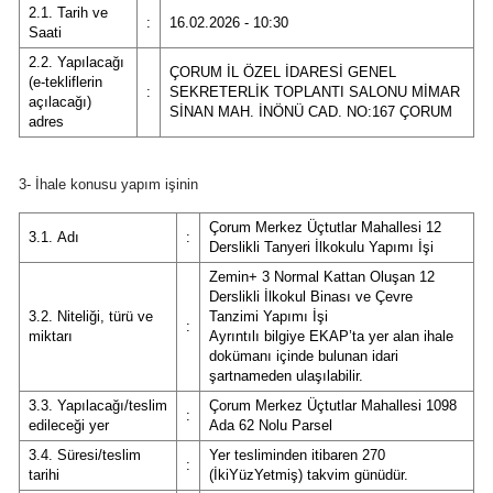
2.1. Tarih ve
:
16.02.2026 - 10:30
Edirne
Saati
2.2. Yapılacağı
Elazığ
ÇORUM İL ÖZEL İDARESİ GENEL
(e-tekliflerin
:
SEKRETERLİK TOPLANTI SALONU MİMAR
açılacağı)
SİNAN MAH. İNÖNÜ CAD. NO:167 ÇORUM
Erzincan
adres
Erzurum
3- İhale konusu yapım işinin
Eskişehir
Çorum Merkez Üçtutlar Mahallesi 12
3.1. Adı
:
Derslikli Tanyeri İlkokulu Yapımı İşi
Gaziantep
Zemin+ 3 Normal Kattan Oluşan 12
Giresun
Derslikli İlkokul Binası ve Çevre
3.2. Niteliği, türü ve
Tanzimi Yapımı İşi
:
miktarı
Ayrıntılı bilgiye EKAP’ta yer alan ihale
Gümüşhane
dokümanı içinde bulunan idari
şartnameden ulaşılabilir.
Hakkari
3.3. Yapılacağı/teslim
Çorum Merkez Üçtutlar Mahallesi 1098
:
edileceği yer
Ada 62 Nolu Parsel
Hatay
3.4. Süresi/teslim
Yer tesliminden itibaren 270
:
tarihi
(İkiYüzYetmiş) takvim günüdür.
Isparta