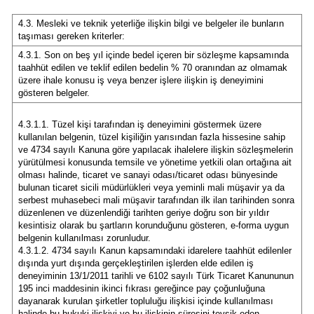
Malatya
4.3. Mesleki ve teknik yeterliğe ilişkin bilgi ve belgeler ile bunların
taşıması gereken kriterler:
Manisa
4.3.1. Son on beş yıl içinde bedel içeren bir sözleşme kapsamında
taahhüt edilen ve teklif edilen bedelin % 70 oranından az olmamak
Kahramanmaraş
üzere ihale konusu iş veya benzer işlere ilişkin iş deneyimini
gösteren belgeler.
Mardin
4.3.1.1. Tüzel kişi tarafından iş deneyimini göstermek üzere
Muğla
kullanılan belgenin, tüzel kişiliğin yarısından fazla hissesine sahip
ve 4734 sayılı Kanuna göre yapılacak ihalelere ilişkin sözleşmelerin
yürütülmesi konusunda temsile ve yönetime yetkili olan ortağına ait
Muş
olması halinde, ticaret ve sanayi odası/ticaret odası bünyesinde
bulunan ticaret sicili müdürlükleri veya yeminli mali müşavir ya da
Nevşehir
serbest muhasebeci mali müşavir tarafından ilk ilan tarihinden sonra
düzenlenen ve düzenlendiği tarihten geriye doğru son bir yıldır
Niğde
kesintisiz olarak bu şartların korunduğunu gösteren, e-forma uygun
belgenin kullanılması zorunludur.
Ordu
4.3.1.2. 4734 sayılı Kanun kapsamındaki idarelere taahhüt edilenler
dışında yurt dışında gerçekleştirilen işlerden elde edilen iş
deneyiminin 13/1/2011 tarihli ve 6102 sayılı Türk Ticaret Kanununun
Rize
195 inci maddesinin ikinci fıkrası gereğince pay çoğunluğuna
dayanarak kurulan şirketler topluluğu ilişkisi içinde kullanılması
Sakarya
halinde bu hukuki ilişkiyi ve bu ilişkinin süresini tevsik eden