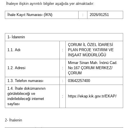
İhaleye ilişkin ayrıntılı bilgiler aşağıda yer almaktadır:
Bilecik
İhale Kayıt Numarası (İKN)
:
2026/91251
Bingöl
Bitlis
1- İdarenin
Bolu
ÇORUM İL ÖZEL İDARESİ
1.1. Adı
:
PLAN PROJE YATIRIM VE
Burdur
İNŞAAT MÜDÜRLÜĞÜ
Mimar Sinan Mah. İnönü Cad.
Bursa
1.2. Adresi
:
No:167 ÇORUM MERKEZ/
ÇORUM
Çanakkale
1.3. Telefon numarası
:
03642257400
Çankırı
1.4. İhale dokümanının
görülebileceği ve
:
https://ekap.kik.gov.tr/EKAP/
indirilebileceği internet
Çorum
sayfası
Denizli
2- İhalenin
Diyarbakır