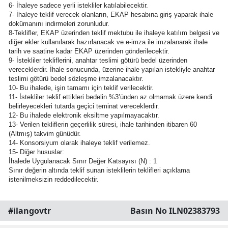
6- İhaleye sadece yerli istekliler katılabilecektir.
7- İhaleye teklif verecek olanların, EKAP hesabına giriş yaparak ihale
Yozgat
dokümanını indirmeleri zorunludur.
8-Teklifler, EKAP üzerinden teklif mektubu ile ihaleye katılım belgesi ve
Zonguldak
diğer ekler kullanılarak hazırlanacak ve e-imza ile imzalanarak ihale
tarih ve saatine kadar EKAP üzerinden gönderilecektir.
Aksaray
9- İstekliler tekliflerini, anahtar teslimi götürü bedel üzerinden
vereceklerdir. İhale sonucunda, üzerine ihale yapılan istekliyle anahtar
teslimi götürü bedel sözleşme imzalanacaktır.
Bayburt
10- Bu ihalede, işin tamamı için teklif verilecektir.
11- İstekliler teklif ettikleri bedelin %3’ünden az olmamak üzere kendi
Karaman
belirleyecekleri tutarda geçici teminat vereceklerdir.
12- Bu ihalede elektronik eksiltme yapılmayacaktır.
Kırıkkale
13- Verilen tekliflerin geçerlilik süresi, ihale tarihinden itibaren 60
(Altmış) takvim günüdür.
Batman
14- Konsorsiyum olarak ihaleye teklif verilemez.
15- Diğer hususlar:
İhalede Uygulanacak Sınır Değer Katsayısı (N) : 1
Şırnak
Sınır değerin altında teklif sunan isteklilerin teklifleri açıklama
istenilmeksizin reddedilecektir.
Bartın
Ardahan
#ilangovtr
Basın No ILN02383793
Iğdır