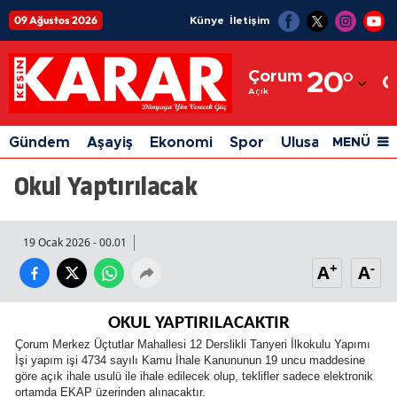
09 Ağustos 2026
Künye
İletişim
Adana
Çorum
20
°
Adıyaman
Açık
Afyonkarahisar
Gündem
Aşayiş
Ekonomi
Spor
Ulusal
Siyaset
MENÜ
Ağrı
Okul Yaptırılacak
Amasya
Ankara
19 Ocak 2026 - 00.01
+
-
A
A
Antalya
Artvin
OKUL YAPTIRILACAKTIR
Aydın
Çorum Merkez Üçtutlar Mahallesi 12 Derslikli Tanyeri İlkokulu Yapımı
İşi yapım işi 4734 sayılı Kamu İhale Kanununun 19 uncu maddesine
göre açık ihale usulü ile ihale edilecek olup, teklifler sadece elektronik
Balıkesir
ortamda EKAP üzerinden alınacaktır.