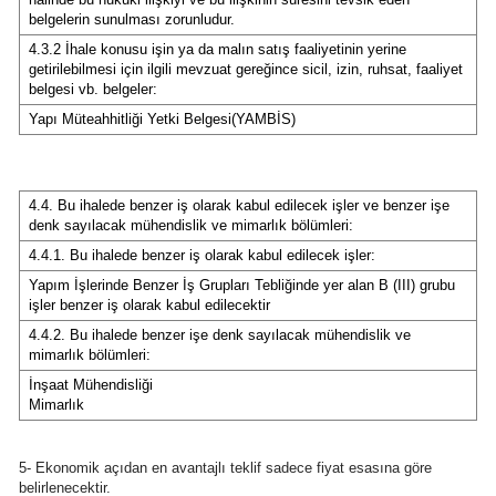
belgelerin sunulması zorunludur.
Samsun
4.3.2 İhale konusu işin ya da malın satış faaliyetinin yerine
getirilebilmesi için ilgili mevzuat gereğince sicil, izin, ruhsat, faaliyet
Siirt
belgesi vb. belgeler:
Yapı Müteahhitliği Yetki Belgesi(YAMBİS)
Sinop
Sivas
4.4. Bu ihalede benzer iş olarak kabul edilecek işler ve benzer işe
Tekirdağ
denk sayılacak mühendislik ve mimarlık bölümleri:
4.4.1. Bu ihalede benzer iş olarak kabul edilecek işler:
Tokat
Yapım İşlerinde Benzer İş Grupları Tebliğinde yer alan B (III) grubu
işler benzer iş olarak kabul edilecektir
Trabzon
4.4.2. Bu ihalede benzer işe denk sayılacak mühendislik ve
Tunceli
mimarlık bölümleri:
İnşaat Mühendisliği
Şanlıurfa
Mimarlık
Uşak
5- Ekonomik açıdan en avantajlı teklif sadece fiyat esasına göre
belirlenecektir.
Van