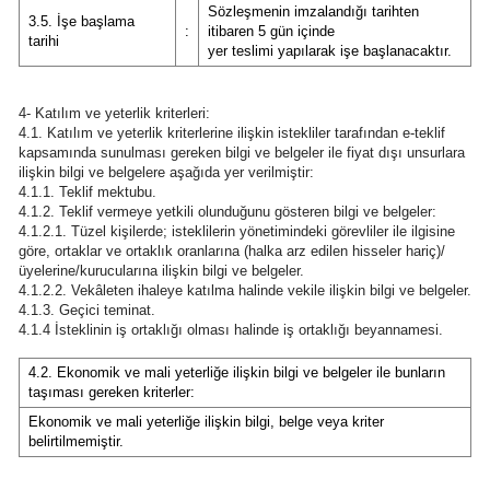
Sözleşmenin imzalandığı tarihten
3.5. İşe başlama
Mersin
:
itibaren 5 gün içinde
tarihi
yer teslimi yapılarak işe başlanacaktır.
İstanbul
4- Katılım ve yeterlik kriterleri:
İzmir
4.1. Katılım ve yeterlik kriterlerine ilişkin istekliler tarafından e-teklif
kapsamında sunulması gereken bilgi ve belgeler ile fiyat dışı unsurlara
Kars
ilişkin bilgi ve belgelere aşağıda yer verilmiştir:
4.1.1. Teklif mektubu.
Kastamonu
4.1.2. Teklif vermeye yetkili olunduğunu gösteren bilgi ve belgeler:
4.1.2.1. Tüzel kişilerde; isteklilerin yönetimindeki görevliler ile ilgisine
göre, ortaklar ve ortaklık oranlarına (halka arz edilen hisseler hariç)/
Kayseri
üyelerine/kurucularına ilişkin bilgi ve belgeler.
4.1.2.2. Vekâleten ihaleye katılma halinde vekile ilişkin bilgi ve belgeler.
Kırklareli
4.1.3. Geçici teminat.
4.1.4 İsteklinin iş ortaklığı olması halinde iş ortaklığı beyannamesi.
Kırşehir
4.2. Ekonomik ve mali yeterliğe ilişkin bilgi ve belgeler ile bunların
Kocaeli
taşıması gereken kriterler:
Ekonomik ve mali yeterliğe ilişkin bilgi, belge veya kriter
Konya
belirtilmemiştir.
Kütahya