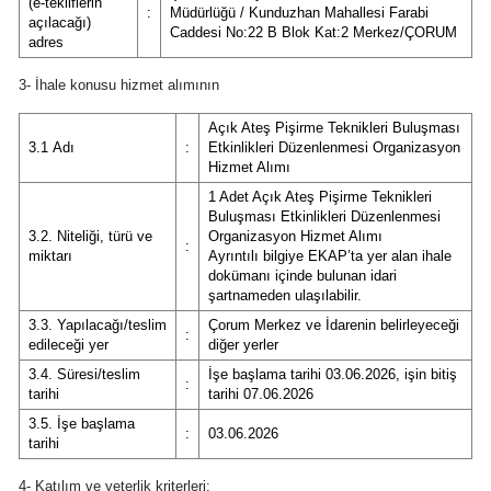
(e-tekliflerin
:
Müdürlüğü / Kunduzhan Mahallesi Farabi
açılacağı)
Edirne
Caddesi No:22 B Blok Kat:2 Merkez/ÇORUM
adres
Elazığ
3- İhale konusu hizmet alımının
Erzincan
Açık Ateş Pişirme Teknikleri Buluşması
3.1 Adı
:
Etkinlikleri Düzenlenmesi Organizasyon
Erzurum
Hizmet Alımı
1 Adet Açık Ateş Pişirme Teknikleri
Eskişehir
Buluşması Etkinlikleri Düzenlenmesi
3.2. Niteliği, türü ve
Organizasyon Hizmet Alımı
:
Gaziantep
miktarı
Ayrıntılı bilgiye EKAP’ta yer alan ihale
dokümanı içinde bulunan idari
Giresun
şartnameden ulaşılabilir.
3.3. Yapılacağı/teslim
Çorum Merkez ve İdarenin belirleyeceği
:
Gümüşhane
edileceği yer
diğer yerler
3.4. Süresi/teslim
İşe başlama tarihi 03.06.2026, işin bitiş
Hakkari
:
tarihi
tarihi 07.06.2026
3.5. İşe başlama
Hatay
:
03.06.2026
tarihi
Isparta
4- Katılım ve yeterlik kriterleri: