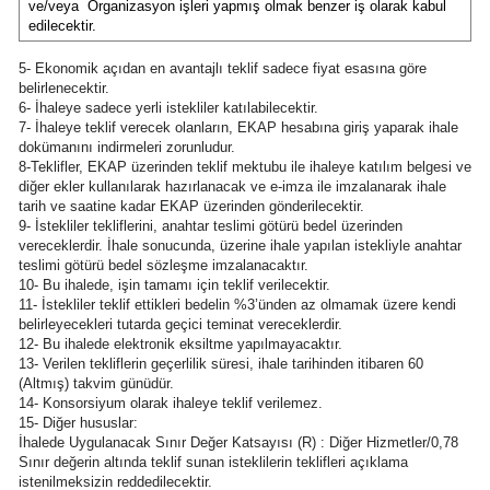
ve/veya Organizasyon işleri yapmış olmak benzer iş olarak kabul
edilecektir.
Samsun
5- Ekonomik açıdan en avantajlı teklif sadece fiyat esasına göre
Siirt
belirlenecektir.
6- İhaleye sadece yerli istekliler katılabilecektir.
Sinop
7- İhaleye teklif verecek olanların, EKAP hesabına giriş yaparak ihale
dokümanını indirmeleri zorunludur.
8-Teklifler, EKAP üzerinden teklif mektubu ile ihaleye katılım belgesi ve
Sivas
diğer ekler kullanılarak hazırlanacak ve e-imza ile imzalanarak ihale
tarih ve saatine kadar EKAP üzerinden gönderilecektir.
Tekirdağ
9- İstekliler tekliflerini, anahtar teslimi götürü bedel üzerinden
vereceklerdir. İhale sonucunda, üzerine ihale yapılan istekliyle anahtar
Tokat
teslimi götürü bedel sözleşme imzalanacaktır.
10- Bu ihalede, işin tamamı için teklif verilecektir.
Trabzon
11- İstekliler teklif ettikleri bedelin %3’ünden az olmamak üzere kendi
belirleyecekleri tutarda geçici teminat vereceklerdir.
12- Bu ihalede elektronik eksiltme yapılmayacaktır.
Tunceli
13- Verilen tekliflerin geçerlilik süresi, ihale tarihinden itibaren 60
(Altmış) takvim günüdür.
Şanlıurfa
14- Konsorsiyum olarak ihaleye teklif verilemez.
15- Diğer hususlar:
Uşak
İhalede Uygulanacak Sınır Değer Katsayısı (R) : Diğer Hizmetler/0,78
Sınır değerin altında teklif sunan isteklilerin teklifleri açıklama
istenilmeksizin reddedilecektir.
Van