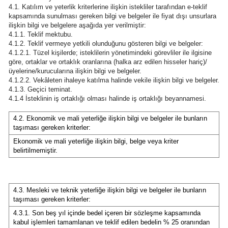
4.1. Katılım ve yeterlik kriterlerine ilişkin istekliler tarafından e-teklif
Mersin
kapsamında sunulması gereken bilgi ve belgeler ile fiyat dışı unsurlara
ilişkin bilgi ve belgelere aşağıda yer verilmiştir:
İstanbul
4.1.1. Teklif mektubu.
4.1.2. Teklif vermeye yetkili olunduğunu gösteren bilgi ve belgeler:
4.1.2.1. Tüzel kişilerde; isteklilerin yönetimindeki görevliler ile ilgisine
İzmir
göre, ortaklar ve ortaklık oranlarına (halka arz edilen hisseler hariç)/
üyelerine/kurucularına ilişkin bilgi ve belgeler.
Kars
4.1.2.2. Vekâleten ihaleye katılma halinde vekile ilişkin bilgi ve belgeler.
4.1.3. Geçici teminat.
Kastamonu
4.1.4 İsteklinin iş ortaklığı olması halinde iş ortaklığı beyannamesi.
Kayseri
4.2. Ekonomik ve mali yeterliğe ilişkin bilgi ve belgeler ile bunların
taşıması gereken kriterler:
Kırklareli
Ekonomik ve mali yeterliğe ilişkin bilgi, belge veya kriter
belirtilmemiştir.
Kırşehir
Kocaeli
4.3. Mesleki ve teknik yeterliğe ilişkin bilgi ve belgeler ile bunların
taşıması gereken kriterler:
Konya
4.3.1. Son beş yıl içinde bedel içeren bir sözleşme kapsamında
Kütahya
kabul işlemleri tamamlanan ve teklif edilen bedelin % 25 oranından