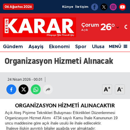
06 Ağustos 2026
Künye
İletişim
Adana
Çorum
26
°
Adıyaman
Açık
Afyonkarahisar
Gündem
Aşayiş
Ekonomi
Spor
Ulusal
Siyaset
MENÜ
Ağrı
Organizasyon Hizmeti Alınacak
Amasya
Ankara
24 Nisan 2026 - 00.01
+
-
A
A
Antalya
Artvin
ORGANİZASYON HİZMETİ ALINACAKTIR
Aydın
Açık Ateş Pişirme Teknikleri Buluşması Etkinlikleri Düzenlenmesi
Organizasyon Hizmet Alımı 4734 sayılı Kamu İhale Kanununun 19
uncu maddesine göre açık ihale usulü ile ihale edilecektir.
Balıkesir
İhaleye ilişkin ayrıntılı bilgiler aşağıda yer almaktadır: