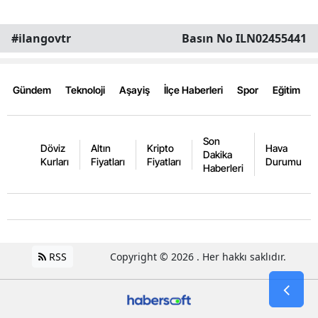
Yozgat
#ilangovtr
Basın No ILN02455441
Zonguldak
Aksaray
Gündem
Teknoloji
Aşayiş
İlçe Haberleri
Spor
Eğitim
Bayburt
Son
Karaman
Döviz
Altın
Kripto
Hava
Dakika
Kurları
Fiyatları
Fiyatları
Durumu
Haberleri
Kırıkkale
Batman
Şırnak
RSS
Copyright © 2026 . Her hakkı saklıdır.
Bartın
Ardahan
Iğdır