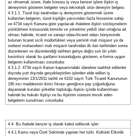
az olmamak üzere, ihale konusu iş veya benzer işlere ilişkin iş
deneyimini gösteren belgeler veya teknolojik ürün deneyim belgesi.
Malatya
4.3.1.1. Tüzel kişi tarafından iş deneyimini göstermek üzere
kullanılan belgenin, tüzel kişiliğin yarısından fazla hissesine sahip
Manisa
ve 4734 sayılı Kanuna göre yapılacak ihalelere ilişkin sözleşmelerin
yürütülmesi konusunda temsile ve yönetime yetkili olan ortağına ait
Kahramanmaraş
olması halinde, ticaret ve sanayi odası/ticaret odası bünyesinde
bulunan ticaret sicili müdürlükleri veya yeminli mali müşavir ya da
serbest muhasebeci mali müşavir tarafından ilk ilan tarihinden sonra
Mardin
düzenlenen ve düzenlendiği tarihten geriye doğru son bir yıldır
kesintisiz olarak bu şartların korunduğunu gösteren, e-forma uygun
Muğla
belgenin kullanılması zorunludur.
4.3.1.2. 4734 sayılı Kanun kapsamındaki idarelere taahhüt edilenler
Muş
dışında yurt dışında gerçekleştirilen işlerden elde edilen iş
deneyiminin 13/1/2011 tarihli ve 6102 sayılı Türk Ticaret Kanununun
Nevşehir
195 inci maddesinin ikinci fıkrası gereğince pay çoğunluğuna
dayanarak kurulan şirketler topluluğu ilişkisi içinde kullanılması
halinde bu hukuki ilişkiyi ve bu ilişkinin süresini tevsik eden
Niğde
belgelerin sunulması zorunludur.
Ordu
Rize
4.4. Bu ihalede benzer iş olarak kabul edilecek işler:
4.4.1.Kamu veya Özel Sektörde yapılan her türlü Kültürel Etkinlik
Sakarya