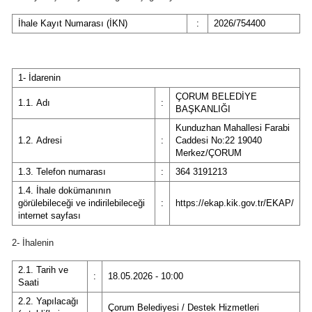
Bilecik
İhale Kayıt Numarası (İKN)
:
2026/754400
Bingöl
Bitlis
1- İdarenin
ÇORUM BELEDİYE
Bolu
1.1. Adı
:
BAŞKANLIĞI
Burdur
Kunduzhan Mahallesi Farabi
1.2. Adresi
:
Caddesi No:22 19040
Merkez/ÇORUM
Bursa
1.3. Telefon numarası
:
364 3191213
Çanakkale
1.4. İhale dokümanının
görülebileceği ve indirilebileceği
:
https://ekap.kik.gov.tr/EKAP/
Çankırı
internet sayfası
Çorum
2- İhalenin
2.1. Tarih ve
Denizli
:
18.05.2026 - 10:00
Saati
Diyarbakır
2.2. Yapılacağı
Çorum Belediyesi / Destek Hizmetleri