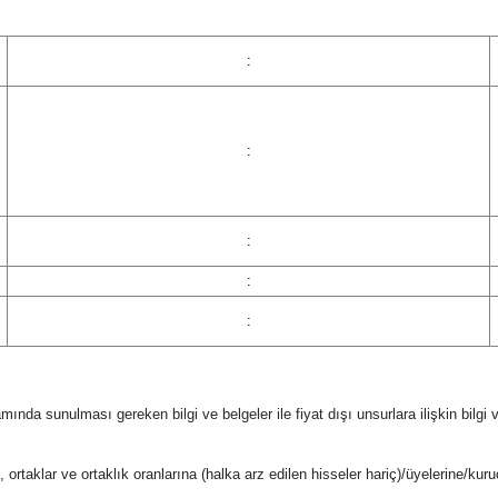
Edirne
:
Elazığ
Erzincan
:
Erzurum
Eskişehir
:
Gaziantep
:
Giresun
:
Gümüşhane
Hakkari
psamında sunulması gereken bilgi ve belgeler ile fiyat dışı unsurlara ilişkin bilgi
Hatay
e, ortaklar ve ortaklık oranlarına (halka arz edilen hisseler hariç)/üyelerine/kuruc
Isparta