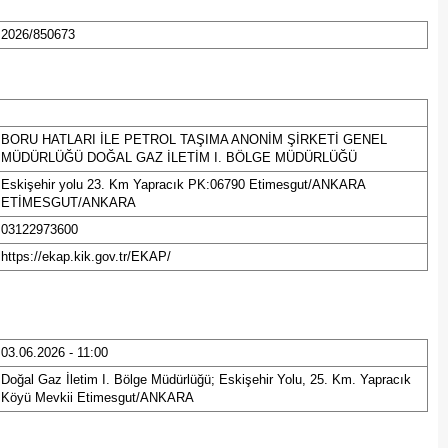
2026/850673
BORU HATLARI İLE PETROL TAŞIMA ANONİM ŞİRKETİ GENEL
MÜDÜRLÜĞÜ DOĞAL GAZ İLETİM I. BÖLGE MÜDÜRLÜĞÜ
Eskişehir yolu 23. Km Yapracık PK:06790 Etimesgut/ANKARA
ETİMESGUT/ANKARA
03122973600
https://ekap.kik.gov.tr/EKAP/
03.06.2026 - 11:00
Doğal Gaz İletim I. Bölge Müdürlüğü; Eskişehir Yolu, 25. Km. Yapracık
Köyü Mevkii Etimesgut/ANKARA