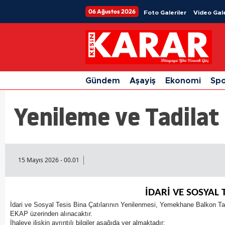
06 Ağustos 2026
Foto Galeriler
Video Gale
Gündem
Aşayiş
Ekonomi
Sp
Yenileme ve Tadilat
15 Mayıs 2026 - 00.01
İDARİ VE SOSYAL
İdari ve Sosyal Tesis Bina Çatılarının Yenilenmesi, Yemekhane Balkon Tad
EKAP üzerinden alınacaktır.
İhaleye ilişkin ayrıntılı bilgiler aşağıda yer almaktadır: