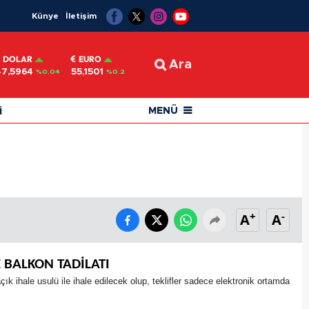
Künye
İletişim
DOLAR
EURO
Ara
47,5964
55,1501
%0.04
%0.2
i
MENÜ
+
-
A
A
 BALKON TADİLATI
ihale usulü ile ihale edilecek olup, teklifler sadece elektronik ortamda