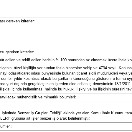
Mersin
İstanbul
ası gereken kriterler:
İzmir
Kars
ası gereken kriterler:
Kastamonu
t edilen ve teklif edilen bedelin % 100 oranından az olmamak üzere ihale konu
Kayseri
elgenin, tüzel kişiliğin yarısından fazla hissesine sahip ve 4734 sayılı Kanun
 sanayi odası/ticaret odası bünyesinde bulunan ticaret sicili müdürlükleri vey
u son bir yıldır kesintisiz olarak bu şartların korunduğunu gösteren, e-forma u
Kırklareli
da yurt dışında gerçekleştirilen işlerden elde edilen iş deneyiminin 13/1/2011
işkisi içinde kullanılması halinde bu hukuki ilişkiyi ve bu ilişkinin süresini t
Kırşehir
 sayılacak mühendislik ve mimarlık bölümleri:
Kocaeli
şlerinde Benzer İş Grupları Tebliği" ekinde yer alan Kamu İhale Kurumu taraf
Konya
Rİ" grubuna ait işler benzer iş olarak belirlenmiştir.
ümleri:
Kütahya