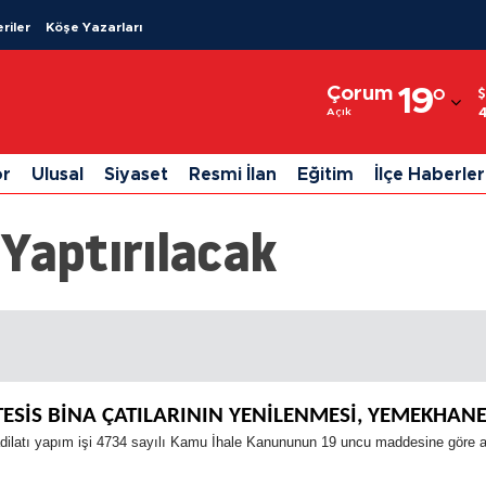
riler
Köşe Yazarları
Adana
Çorum
19
°
Adıyaman
Açık
Afyonkarahisar
or
Ulusal
Siyaset
Resmi İlan
Eğitim
İlçe Haberler
Ağrı
 Yaptırılacak
Amasya
Ankara
Antalya
Artvin
 TESİS BİNA ÇATILARININ YENİLENMESİ, YEMEKHANE
Aydın
ilatı yapım işi 4734 sayılı Kamu İhale Kanununun 19 uncu maddesine göre açık 
Balıkesir