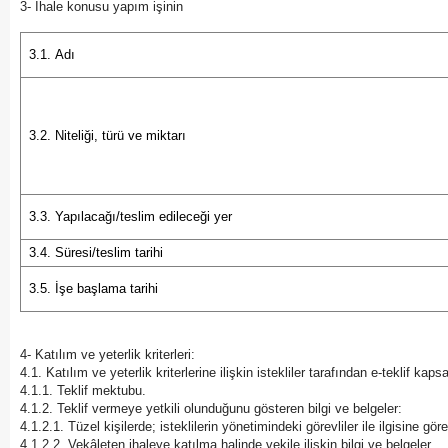
3- İhale konusu yapım işinin
3.1. Adı
3.2. Niteliği, türü ve miktarı
3.3. Yapılacağı/teslim edileceği yer
3.4. Süresi/teslim tarihi
3.5. İşe başlama tarihi
4- Katılım ve yeterlik kriterleri:
4.1. Katılım ve yeterlik kriterlerine ilişkin istekliler tarafından e-teklif ka
4.1.1. Teklif mektubu.
4.1.2. Teklif vermeye yetkili olunduğunu gösteren bilgi ve belgeler:
4.1.2.1. Tüzel kişilerde; isteklilerin yönetimindeki görevliler ile ilgisine gör
4.1.2.2. Vekâleten ihaleye katılma halinde vekile ilişkin bilgi ve belgeler.