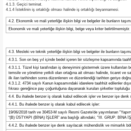
4.1.3. Geçici teminat.
4.1.4 İsteklinin iş ortaklığı olması halinde iş ortaklığı beyannamesi.
4.2. Ekonomik ve mali yeterliğe ilişkin bilgi ve belgeler ile bunların taşım
Ekonomik ve mali yeterliğe ilişkin bilgi, belge veya kriter belirtilmemiştir.
4.3. Mesleki ve teknik yeterliğe ilişkin bilgi ve belgeler ile bunların taşım
4.3.1. Son on beş yıl içinde bedel içeren bir sözleşme kapsamında taahhü
4.3.1.1. Tüzel kişi tarafından iş deneyimini göstermek üzere kullanılan b
temsile ve yönetime yetkili olan ortağına ait olması halinde, ticaret ve
ilk ilan tarihinden sonra düzenlenen ve düzenlendiği tarihten geriye doğr
4.3.1.2. 4734 sayılı Kanun kapsamındaki idarelere taahhüt edilenler dışın
fıkrası gereğince pay çoğunluğuna dayanarak kurulan şirketler topluluğu il
4.4. Bu ihalede benzer iş olarak kabul edilecek işler ve benzer işe denk
4.4.1. Bu ihalede benzer iş olarak kabul edilecek işler:
19/06/2018 tarih ve 30453-M sayılı Resmi Gazete'de yayımlanan "Yapım İ
“(B) ÜSTYAPI (BİNA) İŞLERİ” ana başlığı altındaki; "III. GRUP: BİNA İŞLE
4.4.2. Bu ihalede benzer işe denk sayılacak mühendislik ve mimarlık böl