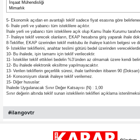
İnşaat Mühendisliği
Mimarlık
5- Ekonomik açıdan en avantajlı teklif sadece fiyat esasına göre belirlenec
6- İhale yerli ve yabancı tüm isteklilere açıktır.
İhale yerli ve yabancı tüm isteklilere açık olup Kamu İhale Kurumu tarafınd
7- İhaleye teklif verecek olanların, EKAP hesabına giriş yaparak ihale dok
8-Teklifler, EKAP üzerinden teklif mektubu ile ihaleye katılım belgesi ve d
9- İstekliler tekliflerini, anahtar teslimi götürü bedel üzerinden verecekle
10- Bu ihalede, işin tamamı için teklif verilecektir.
11- İstekliler teklif ettikleri bedelin %3’ünden az olmamak üzere kendi belir
12- Bu ihalede elektronik eksiltme yapılmayacaktır.
13- Verilen tekliflerin geçerlilik süresi, ihale tarihinden itibaren 90 (Doksa
14- Konsorsiyum olarak ihaleye teklif verilemez.
15- Diğer hususlar:
İhalede Uygulanacak Sınır Değer Katsayısı (N) : 1,00
Sınır değerin altında teklif sunan isteklilerin teklifleri açıklama istenilmeks
#ilangovtr