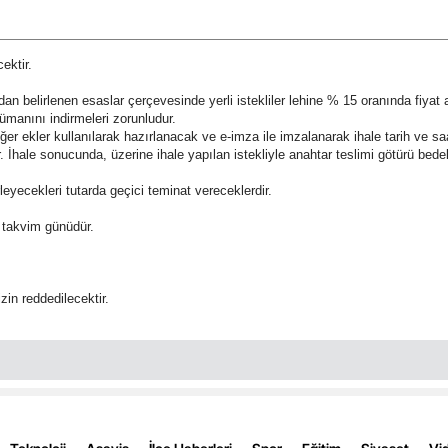
Malatya
ektir.
Manisa
an belirlenen esaslar çerçevesinde yerli istekliler lehine % 15 oranında fiyat 
Kahramanmaraş
ümanını indirmeleri zorunludur.
iğer ekler kullanılarak hazırlanacak ve e-imza ile imzalanarak ihale tarih ve 
Mardin
rdir. İhale sonucunda, üzerine ihale yapılan istekliyle anahtar teslimi götürü be
leyecekleri tutarda geçici teminat vereceklerdir.
Muğla
n) takvim günüdür.
Muş
Nevşehir
izin reddedilecektir.
Niğde
Ordu
Rize
Sakarya