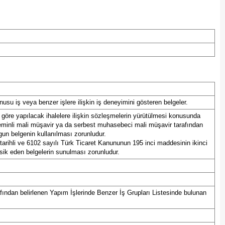
su iş veya benzer işlere ilişkin iş deneyimini gösteren belgeler.
a göre yapılacak ihalelere ilişkin sözleşmelerin yürütülmesi konusunda
a yeminli mali müşavir ya da serbest muhasebeci mali müşavir tarafından
ygun belgenin kullanılması zorunludur.
 tarihli ve 6102 sayılı Türk Ticaret Kanununun 195 inci maddesinin ikinci
evsik eden belgelerin sunulması zorunludur.
ından belirlenen Yapım İşlerinde Benzer İş Grupları Listesinde bulunan