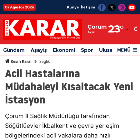
07 Ağustos 2026
Künye
İletişim
Adana
Çorum
23
°
Adıyaman
Açık
Afyonkarahisar
Gündem
Aşayiş
Ekonomi
Spor
Ulusal
Siyaset
MENÜ
Ağrı
Sağlık
Kesin Karar
Acil Hastalarına
Amasya
Müdahaleyi Kısaltacak Yeni
Ankara
İstasyon
Antalya
Artvin
Çorum İl Sağlık Müdürlüğü tarafından
Aydın
Söğütlüevler İkbalkent ve çevre yerleşim
Balıkesir
bölgelerindeki acil vakalara daha hızlı