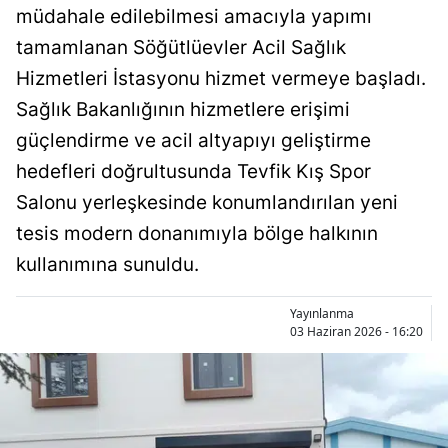
müdahale edilebilmesi amacıyla yapımı
Bilecik
tamamlanan Söğütlüevler Acil Sağlık
Bingöl
Hizmetleri İstasyonu hizmet vermeye başladı.
Bitlis
Sağlık Bakanlığının hizmetlere erişimi
güçlendirme ve acil altyapıyı geliştirme
Bolu
hedefleri doğrultusunda Tevfik Kış Spor
Burdur
Salonu yerleşkesinde konumlandırılan yeni
Bursa
tesis modern donanımıyla bölge halkının
kullanımına sunuldu.
Çanakkale
Çankırı
Yayınlanma
03 Haziran 2026 - 16:20
Çorum
Denizli
Diyarbakır