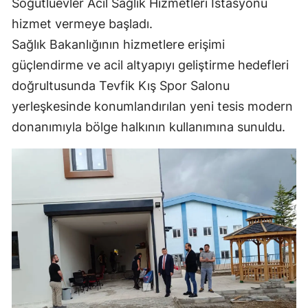
Söğütlüevler Acil Sağlık Hizmetleri İstasyonu
Mersin
hizmet vermeye başladı.
Sağlık Bakanlığının hizmetlere erişimi
İstanbul
güçlendirme ve acil altyapıyı geliştirme hedefleri
İzmir
doğrultusunda Tevfik Kış Spor Salonu
Kars
yerleşkesinde konumlandırılan yeni tesis modern
donanımıyla bölge halkının kullanımına sunuldu.
Kastamonu
Kayseri
Kırklareli
Kırşehir
Kocaeli
Konya
Kütahya