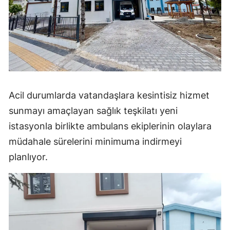
Samsun
Siirt
Sinop
Sivas
Acil durumlarda vatandaşlara kesintisiz hizmet
Tekirdağ
sunmayı amaçlayan sağlık teşkilatı yeni
Tokat
istasyonla birlikte ambulans ekiplerinin olaylara
müdahale sürelerini minimuma indirmeyi
Trabzon
planlıyor.
Tunceli
Şanlıurfa
Uşak
Van