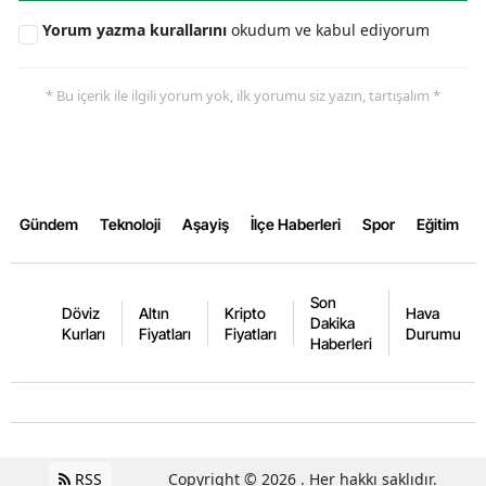
Yorum yazma kurallarını
okudum ve kabul ediyorum
* Bu içerik ile ilgili yorum yok, ilk yorumu siz yazın, tartışalım *
Gündem
Teknoloji
Aşayiş
İlçe Haberleri
Spor
Eğitim
Son
Döviz
Altın
Kripto
Hava
Dakika
Kurları
Fiyatları
Fiyatları
Durumu
Haberleri
RSS
Copyright © 2026 . Her hakkı saklıdır.