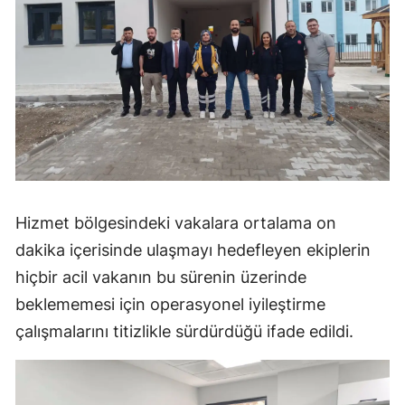
Yozgat
Zonguldak
Aksaray
Bayburt
Karaman
Kırıkkale
Hizmet bölgesindeki vakalara ortalama on
dakika içerisinde ulaşmayı hedefleyen ekiplerin
Batman
hiçbir acil vakanın bu sürenin üzerinde
Şırnak
beklememesi için operasyonel iyileştirme
Bartın
çalışmalarını titizlikle sürdürdüğü ifade edildi.
Ardahan
Iğdır