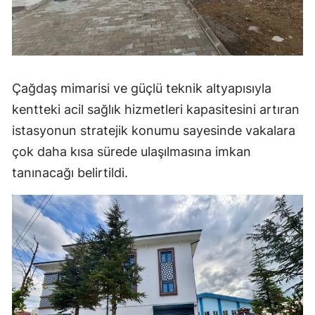
Malatya
Manisa
Kahramanmaraş
Çağdaş mimarisi ve güçlü teknik altyapısıyla
Mardin
kentteki acil sağlık hizmetleri kapasitesini artıran
istasyonun stratejik konumu sayesinde vakalara
Muğla
çok daha kısa sürede ulaşılmasına imkan
Muş
tanınacağı belirtildi.
Nevşehir
Niğde
Ordu
Rize
Sakarya