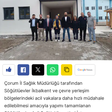
Edirne
Elazığ
Erzincan
Erzurum
Eskişehir
Gaziantep
Giresun
Gümüşhane
Çorum İl Sağlık Müdürlüğü tarafından
Hakkari
Söğütlüevler İkbalkent ve çevre yerleşim
bölgelerindeki acil vakalara daha hızlı müdahale
Hatay
edilebilmesi amacıyla yapımı tamamlanan
Isparta