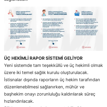
Samsun
Siirt
Sinop
Sivas
Tekirdağ
Tokat
ÜÇ HEKİMLİ RAPOR SİSTEMİ GELİYOR
Yeni sistemde tam teşekküllü ve üç hekimli olmak
Trabzon
üzere iki temel sağlık kurulu oluşturulacak.
Tunceli
İstisnalar dışında raporların üç hekim tarafından
Şanlıurfa
düzenlenebilmesi sağlanırken, mühür ve
başhekim onayı zorunluluğu kaldırılarak süreç
Uşak
hızlandırılacak.
Van