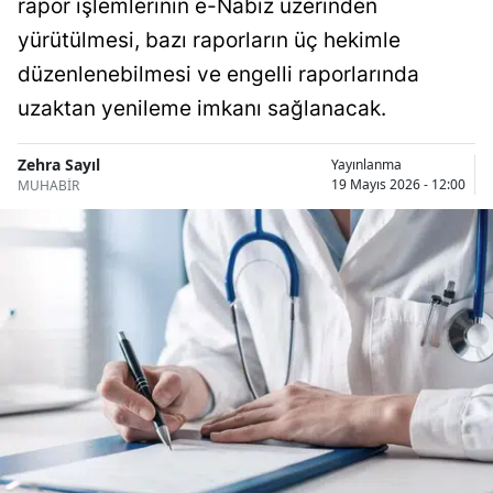
rapor işlemlerinin e-Nabız üzerinden
Bilecik
yürütülmesi, bazı raporların üç hekimle
Bingöl
düzenlenebilmesi ve engelli raporlarında
uzaktan yenileme imkanı sağlanacak.
Bitlis
Bolu
Zehra Sayıl
Yayınlanma
19 Mayıs 2026 - 12:00
MUHABİR
Burdur
Bursa
Çanakkale
Çankırı
Çorum
Denizli
Diyarbakır