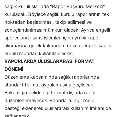
sağlık kuruluşlarında “Rapor Başvuru Merkezi”
Malatya
kurulacak. Böylece sağlık kurulu raporlarının tek
Manisa
noktadan başlatılması, takip edilmesi ve
Kahramanmaraş
sonuçlandırılması mümkün olacak. Ayrıca engelli
sporcuların lisans işlemleri için ayrı bir rapor
Mardin
alınmasına gerek kalmadan mevcut engelli sağlık
Muğla
kurulu raporları kullanılabilecek.
RAPORLARDA ULUSLARARASI FORMAT
Muş
DÖNEMİ
Nevşehir
Düzenleme kapsamında sağlık raporlarında
Niğde
standart format uygulamasına geçilecek.
Bakanlığın belirlediği format dışında rapor
Ordu
düzenlenemeyecek. Raporlara İngilizce dil
Rize
desteği eklenerek uluslararası kullanım imkanı da
Sakarya
sağlanacak.