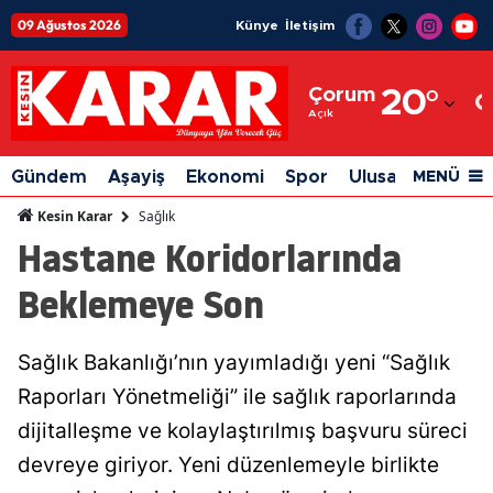
09 Ağustos 2026
Künye
İletişim
Adana
Çorum
20
°
Adıyaman
Açık
Afyonkarahisar
Gündem
Aşayiş
Ekonomi
Spor
Ulusal
Siyaset
MENÜ
Ağrı
Sağlık
Kesin Karar
Hastane Koridorlarında
Amasya
Beklemeye Son
Ankara
Antalya
Sağlık Bakanlığı’nın yayımladığı yeni “Sağlık
Artvin
Raporları Yönetmeliği” ile sağlık raporlarında
Aydın
dijitalleşme ve kolaylaştırılmış başvuru süreci
devreye giriyor. Yeni düzenlemeyle birlikte
Balıkesir