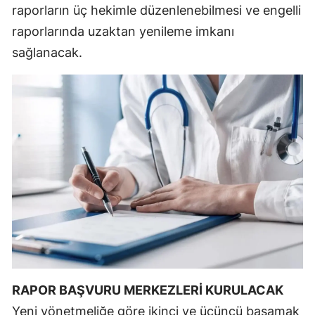
raporların üç hekimle düzenlenebilmesi ve engelli
Mersin
raporlarında uzaktan yenileme imkanı
İstanbul
sağlanacak.
İzmir
Kars
Kastamonu
Kayseri
Kırklareli
Kırşehir
Kocaeli
Konya
RAPOR BAŞVURU MERKEZLERİ KURULACAK
Kütahya
Yeni yönetmeliğe göre ikinci ve üçüncü basamak