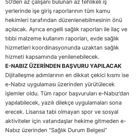
50’den az çalışanı bulunan az tehlikeli iş
yerlerinde işe giriş raporlarının tüm kamu
Yozgat
hekimleri tarafından düzenlenebilmesinin önü
Zonguldak
açılacak. Ayrıca engelli sağlık raporları ile ilaç ve
Aksaray
tıbbi malzeme kullanım raporları, evde sağlık
hizmetleri koordinasyonunda uzaktan sağlık
Bayburt
hizmeti kapsamında yenilenebilecek.
Karaman
E-NABIZ ÜZERİNDEN BAŞVURU YAPILACAK
Kırıkkale
Dijitalleşme adımlarının en dikkat çekici kısmı ise
e-Nabız uygulaması üzerinden yürütülecek
Batman
işlemler oldu. Tüm rapor başvuruları e-Nabız’dan
Şırnak
yapılabilecek, yazılı dilekçe uygulamaları sona
erecek. Lisansa tabi olmayan spor ve sosyal
Bartın
aktiviteler için vatandaşlar hekime gitmeden e-
Ardahan
Nabız üzerinden “Sağlık Durum Belgesi”
Iğdır