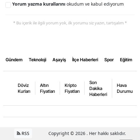
Yorum yazma kurallarını
okudum ve kabul ediyorum
* Bu içerik ile ilgili yorum yok, ilk yorumu siz yazın, tartışalım *
Gündem
Teknoloji
Aşayiş
İlçe Haberleri
Spor
Eğitim
Son
Döviz
Altın
Kripto
Hava
Dakika
Kurları
Fiyatları
Fiyatları
Durumu
Haberleri
RSS
Copyright © 2026 . Her hakkı saklıdır.