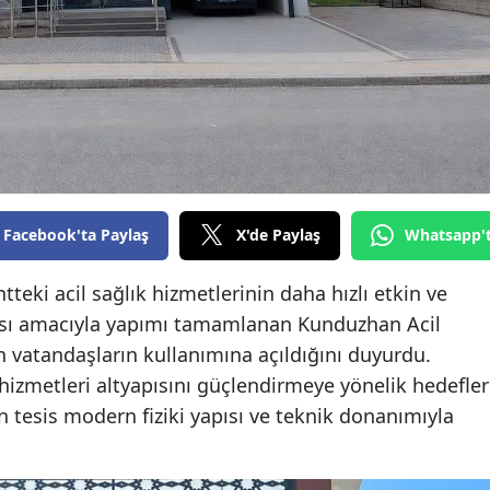
Edirne
Elazığ
Erzincan
Erzurum
Eskişehir
Facebook'ta Paylaş
X'de Paylaş
Whatsapp'
Gaziantep
teki acil sağlık hizmetlerinin daha hızlı etkin ve
Giresun
lması amacıyla yapımı tamamlanan Kunduzhan Acil
Gümüşhane
 vatandaşların kullanımına açıldığını duyurdu.
 hizmetleri altyapısını güçlendirmeye yönelik hedefler
Hakkari
 tesis modern fiziki yapısı ve teknik donanımıyla
Hatay
Isparta