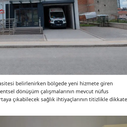
Yozgat
Zonguldak
Aksaray
Bayburt
Karaman
Kırıkkale
Batman
sitesi belirlenirken bölgede yeni hizmete giren
 kentsel dönüşüm çalışmalarının mevcut nüfus
Şırnak
taya çıkabilecek sağlık ihtiyaçlarının titizlikle dikkat
Bartın
Ardahan
Iğdır