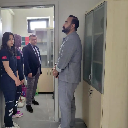
Yalova
Karabük
Kilis
Osmaniye
Düzce