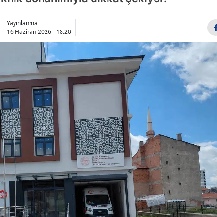
Bilecik
Yayınlanma
Bingöl
16 Haziran 2026 - 18:20
Bitlis
Bolu
Burdur
Bursa
Çanakkale
Çankırı
Çorum
Denizli
Diyarbakır