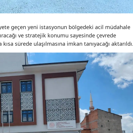
Samsun
Siirt
yete geçen yeni istasyonun bölgedeki acil müdahale
Sinop
tıracağı ve stratejik konumu sayesinde çevrede
 kısa sürede ulaşılmasına imkan tanıyacağı aktarıldı
Sivas
Tekirdağ
Tokat
Trabzon
Tunceli
Şanlıurfa
Uşak
Van