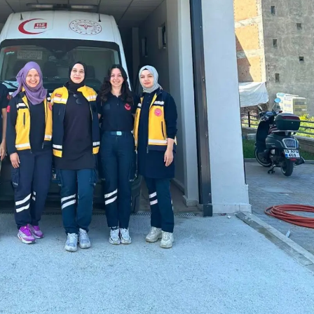
Malatya
Manisa
Kahramanmaraş
Mardin
Muğla
Muş
Nevşehir
Niğde
Ordu
Rize
Sakarya