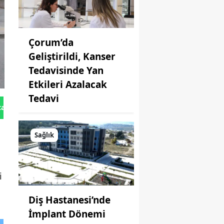
Çorum’da
Geliştirildi, Kanser
Tedavisinde Yan
Etkileri Azalacak
Tedavi
tan Gönder
Sağlık
i
Diş Hastanesi’nde
İmplant Dönemi