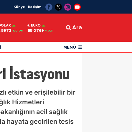
Künye
İletişim
DOLAR
EURO
Ara
,5973
55,0769
%0.06
%0.11
i
MENÜ
ri İstasyonu
 etkin ve erişilebilir bir
lık Hizmetleri
akanlığının acil sağlık
a hayata geçirilen tesis