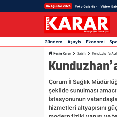
06 Ağustos 2026
Foto Galeriler
Video Gale
Gündem
Aşayiş
Ekonomi
Sp
Sağlık
Kunduzhan’a Acil
Kesin Karar
Kunduzhan’a 
Çorum İl Sağlık Müdürlüğü 
şekilde sunulması amacı
İstasyonunun vatandaşları
hizmetleri altyapısını g
modern fiziki yapısı ve t