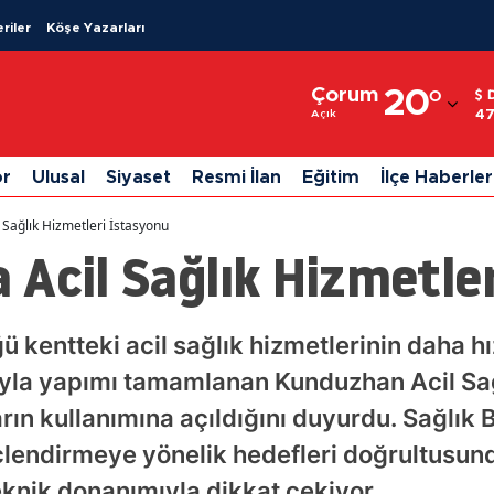
riler
Köşe Yazarları
Adana
Çorum
20
°
Adıyaman
47
Açık
Afyonkarahisar
or
Ulusal
Siyaset
Resmi İlan
Eğitim
İlçe Haberler
Ağrı
 Sağlık Hizmetleri İstasyonu
Amasya
Acil Sağlık Hizmetle
Ankara
Antalya
kentteki acil sağlık hizmetlerinin daha hızlı
yla yapımı tamamlanan Kunduzhan Acil Sağ
Artvin
n kullanımına açıldığını duyurdu. Sağlık B
Aydın
üçlendirmeye yönelik hedefleri doğrultusund
Balıkesir
eknik donanımıyla dikkat çekiyor.