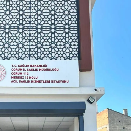
Mersin
İstanbul
İzmir
Kars
Kastamonu
Kayseri
Kırklareli
Kırşehir
Kocaeli
Konya
Kütahya