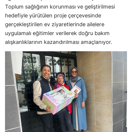
Toplum sağlığının korunması ve geliştirilmesi
Mersin
hedefiyle yürütülen proje çerçevesinde
İstanbul
gerçekleştirilen ev ziyaretlerinde ailelere
İzmir
uygulamalı eğitimler verilerek doğru bakım
alışkanlıklarının kazandırılması amaçlanıyor.
Kars
Kastamonu
Kayseri
Kırklareli
Kırşehir
Kocaeli
Konya
Kütahya