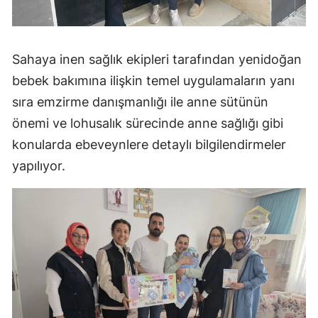
Malatya
Manisa
Sahaya inen sağlık ekipleri tarafından yenidoğan
bebek bakımına ilişkin temel uygulamaların yanı
Kahramanmaraş
sıra emzirme danışmanlığı ile anne sütünün
Mardin
önemi ve lohusalık sürecinde anne sağlığı gibi
Muğla
konularda ebeveynlere detaylı bilgilendirmeler
yapılıyor.
Muş
Nevşehir
Niğde
Ordu
Rize
Sakarya