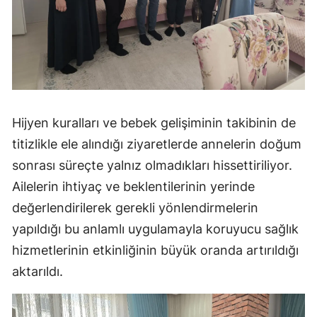
Samsun
Siirt
Sinop
Sivas
Hijyen kuralları ve bebek gelişiminin takibinin de
Tekirdağ
titizlikle ele alındığı ziyaretlerde annelerin doğum
sonrası süreçte yalnız olmadıkları hissettiriliyor.
Tokat
Ailelerin ihtiyaç ve beklentilerinin yerinde
Trabzon
değerlendirilerek gerekli yönlendirmelerin
Tunceli
yapıldığı bu anlamlı uygulamayla koruyucu sağlık
hizmetlerinin etkinliğinin büyük oranda artırıldığı
Şanlıurfa
aktarıldı.
Uşak
Van