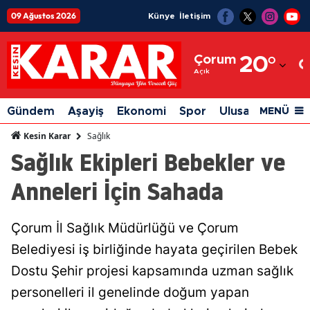
09 Ağustos 2026
Künye
İletişim
Adana
Çorum
20
°
Adıyaman
Açık
Afyonkarahisar
Gündem
Aşayiş
Ekonomi
Spor
Ulusal
Siyaset
MENÜ
Ağrı
Sağlık
Kesin Karar
Sağlık Ekipleri Bebekler ve
Amasya
Anneleri İçin Sahada
Ankara
Antalya
Çorum İl Sağlık Müdürlüğü ve Çorum
Artvin
Belediyesi iş birliğinde hayata geçirilen Bebek
Aydın
Dostu Şehir projesi kapsamında uzman sağlık
personelleri il genelinde doğum yapan
Balıkesir