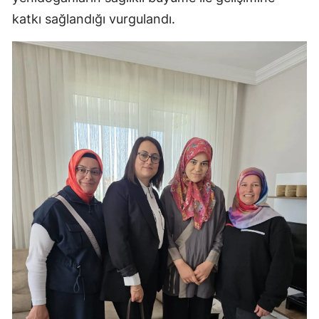
katkı sağlandığı vurgulandı.
Yalova
Karabük
Kilis
Osmaniye
Düzce