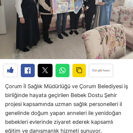
Edirne
Elazığ
Erzincan
Erzurum
Eskişehir
Gaziantep
Giresun
Çorum İl Sağlık Müdürlüğü ve Çorum Belediyesi iş
Gümüşhane
birliğinde hayata geçirilen Bebek Dostu Şehir
projesi kapsamında uzman sağlık personelleri il
Hakkari
genelinde doğum yapan anneleri ile yenidoğan
Hatay
bebekleri evlerinde ziyaret ederek kapsamlı
Isparta
eğitim ve danışmanlık hizmeti sunuyor.