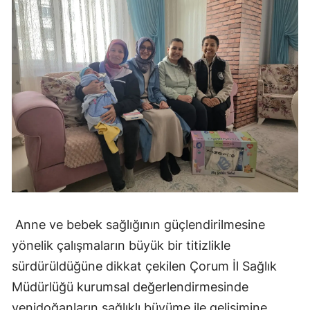
Yozgat
Zonguldak
Aksaray
Bayburt
Karaman
Kırıkkale
Batman
Anne ve bebek sağlığının güçlendirilmesine
Şırnak
yönelik çalışmaların büyük bir titizlikle
Bartın
sürdürüldüğüne dikkat çekilen Çorum İl Sağlık
Ardahan
Müdürlüğü kurumsal değerlendirmesinde
yenidoğanların sağlıklı büyüme ile gelişimine
Iğdır