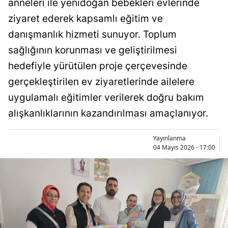
anneleri ile yenidoğan bebekleri evlerinde
Bilecik
ziyaret ederek kapsamlı eğitim ve
Bingöl
danışmanlık hizmeti sunuyor. Toplum
sağlığının korunması ve geliştirilmesi
Bitlis
hedefiyle yürütülen proje çerçevesinde
Bolu
gerçekleştirilen ev ziyaretlerinde ailelere
Burdur
uygulamalı eğitimler verilerek doğru bakım
alışkanlıklarının kazandırılması amaçlanıyor.
Bursa
Çanakkale
Yayınlanma
04 Mayıs 2026 - 17:00
Çankırı
Çorum
Denizli
Diyarbakır