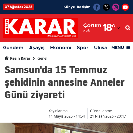
07 Ağustos 2026
Künye
İletişim
Adana
Çorum
18
°
Adıyaman
Açık
Afyonkarahisar
Gündem
Aşayiş
Ekonomi
Spor
Ulusal
Siyaset
MENÜ
Ağrı
Genel
Kesin Karar
Samsun'da 15 Temmuz
Amasya
şehidinin annesine Anneler
Ankara
Günü ziyareti
Antalya
Artvin
Yayınlanma
Güncellenme
Aydın
11 Mayıs 2025 - 14:54
21 Nisan 2026 - 20:47
Balıkesir