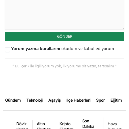
Malatya
Manisa
Kahramanmaraş
GÖNDER
Mardin
Yorum yazma kurallarını
okudum ve kabul ediyorum
Muğla
* Bu içerik ile ilgili yorum yok, ilk yorumu siz yazın, tartışalım *
Muş
Nevşehir
Niğde
Gündem
Teknoloji
Aşayiş
İlçe Haberleri
Spor
Eğitim
Ordu
Rize
Son
Döviz
Altın
Kripto
Hava
Dakika
Sakarya