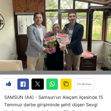
Bilecik
Bingöl
Bitlis
Bolu
Burdur
Bursa
Çanakkale
Çankırı
Çorum
Denizli
SAMSUN (AA) - Samsun'un Alaçam ilçesinde 15
Temmuz darbe girişiminde şehit düşen Sevgi
Diyarbakır