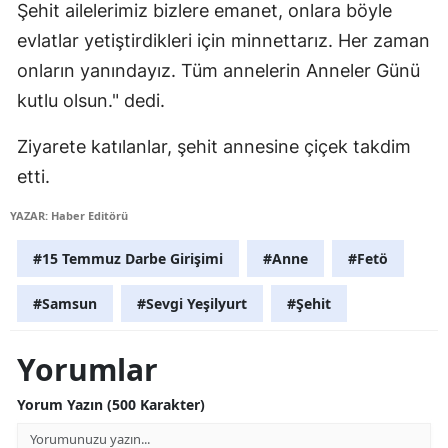
Şehit ailelerimiz bizlere emanet, onlara böyle
Mersin
evlatlar yetiştirdikleri için minnettarız. Her zaman
İstanbul
onların yanındayız. Tüm annelerin Anneler Günü
kutlu olsun." dedi.
İzmir
Ziyarete katılanlar, şehit annesine çiçek takdim
Kars
etti.
Kastamonu
YAZAR: Haber Editörü
Kayseri
#15 Temmuz Darbe Girişimi
#Anne
#Fetö
Kırklareli
#Samsun
#Sevgi Yeşilyurt
#Şehit
Kırşehir
Kocaeli
Yorumlar
Konya
Yorum Yazın (500 Karakter)
Kütahya