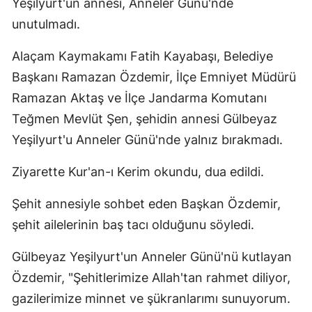
Yeşilyurt'un annesi, Anneler Günü'nde
Edirne
unutulmadı.
Elazığ
Alaçam Kaymakamı Fatih Kayabaşı, Belediye
Erzincan
Başkanı Ramazan Özdemir, İlçe Emniyet Müdürü
Ramazan Aktaş ve İlçe Jandarma Komutanı
Erzurum
Teğmen Mevlüt Şen, şehidin annesi Gülbeyaz
Eskişehir
Yeşilyurt'u Anneler Günü'nde yalnız bırakmadı.
Gaziantep
Ziyarette Kur'an-ı Kerim okundu, dua edildi.
Giresun
Şehit annesiyle sohbet eden Başkan Özdemir,
Gümüşhane
şehit ailelerinin baş tacı olduğunu söyledi.
Hakkari
Gülbeyaz Yeşilyurt'un Anneler Günü'nü kutlayan
Hatay
Özdemir, "Şehitlerimize Allah'tan rahmet diliyor,
gazilerimize minnet ve şükranlarımı sunuyorum.
Isparta