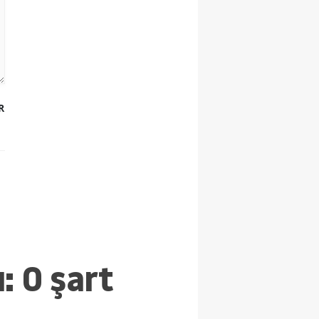
R
: O şart