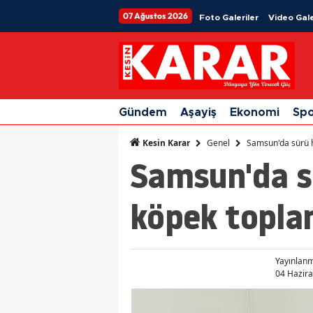
07 Ağustos 2026
Foto Galeriler
Video Gale
Gündem
Aşayiş
Ekonomi
Sp
Genel
Samsun'da sürü h
Kesin Karar
Samsun'da s
köpek topla
Yayınlan
04 Hazira