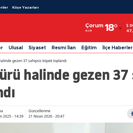
riler
Köşe Yazarları
Adana
Çorum
18
°
D
Adıyaman
47
Açık
Afyonkarahisar
or
Ulusal
Siyaset
Resmi İlan
Eğitim
İlçe Haberler
Ağrı
alinde gezen 37 sahipsiz köpek toplandı
Amasya
ürü halinde gezen 37 
Ankara
ndı
Antalya
Artvin
ma
Güncellenme
Aydın
n 2025 - 14:39
21 Nisan 2026 - 20:47
Balıkesir