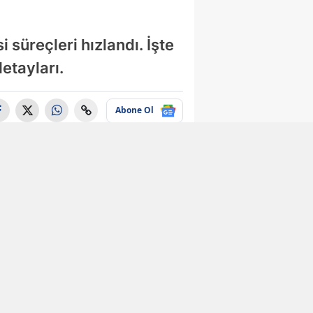
 süreçleri hızlandı. İşte
etayları.
Abone Ol
Ekonomi
Ziraat Bankası'ndan
rekor promosyon!
100 bin TL ödeme
yapılacak