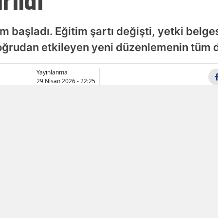
rıldı
Samsun
 başladı. Eğitim şartı değişti, yetki belgesi
Siirt
 doğrudan etkileyen yeni düzenlemenin tüm d
Sinop
Yayınlanma
Sivas
29 Nisan 2026 - 22:25
Tekirdağ
Tokat
Trabzon
Tunceli
Şanlıurfa
Uşak
Van