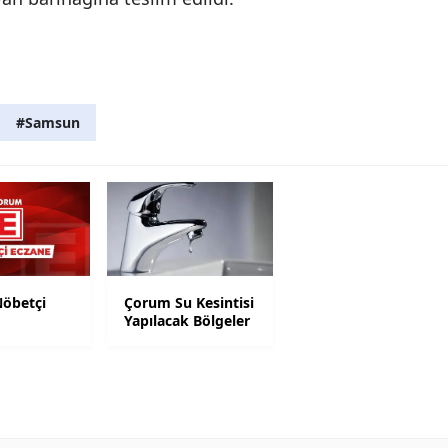
Mersin
İstanbul
İzmir
#Samsun
Kars
Kastamonu
Kayseri
Kırklareli
öbetçi
Çorum Su Kesintisi
Kırşehir
Yapılacak Bölgeler
Kocaeli
Konya
Kütahya