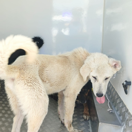
Bilecik
Bingöl
Bitlis
Bolu
Burdur
Bursa
Çanakkale
Çankırı
Çorum
Denizli
Diyarbakır