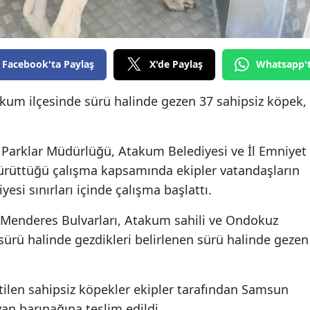
Edirne
Elazığ
Facebook'ta Paylaş
X'de Paylaş
Whatsapp'
Erzincan
um ilçesinde sürü halinde gezen 37 sahipsiz köpek,
Erzurum
Eskişehir
Parklar Müdürlüğü, Atakum Belediyesi ve İl Emniyet
Gaziantep
ürüttüğü çalışma kapsamında ekipler vatandaşların
Giresun
esi sınırları içinde çalışma başlattı.
Gümüşhane
 Menderes Bulvarları, Atakum sahili ve Ondokuz
sürü halinde gezdikleri belirlenen sürü halinde gezen
Hakkari
Hatay
irtilen sahipsiz köpekler ekipler tarafından Samsun
Isparta
an barınağına teslim edildi.