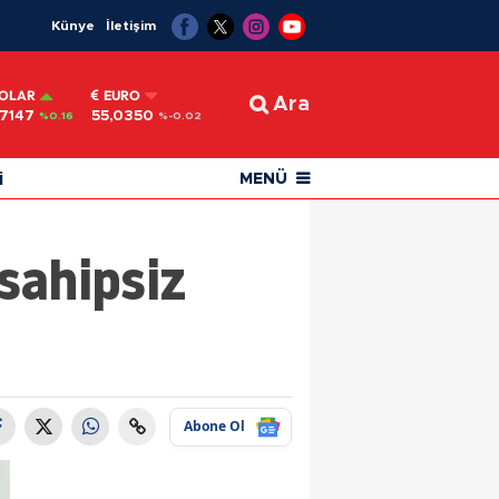
Künye
İletişim
OLAR
EURO
Ara
,7147
55,0350
%0.16
%-0.02
i
MENÜ
sahipsiz
Abone Ol