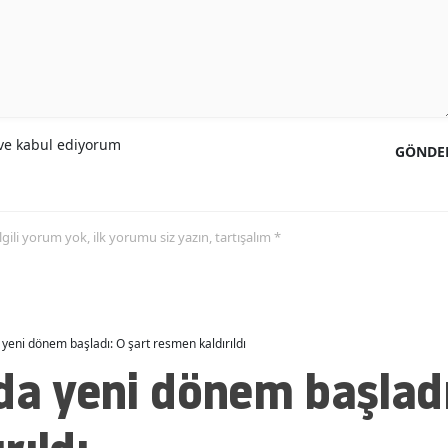
Malatya
Manisa
Kahramanmaraş
e kabul ediyorum
GÖNDE
Mardin
Muğla
Muş
 ilgili yorum yok, ilk yorumu siz yazın, tartışalım *
Nevşehir
Niğde
 yeni dönem başladı: O şart resmen kaldırıldı
Ordu
da yeni dönem başladı
Rize
Sakarya