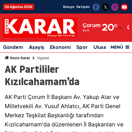
06 Ağustos 2026
Künye
İletişim
Adana
Çorum
20
°
Adıyaman
Açık
Afyonkarahisar
Gündem
Aşayiş
Ekonomi
Spor
Ulusal
Siyaset
MENÜ
Ağrı
Siyaset
Kesin Karar
AK Partililer
Amasya
Kızılcahamam’da
Ankara
Antalya
AK Parti Çorum İl Başkanı Av. Yakup Alar ve
Artvin
Milletvekili Av. Yusuf Ahlatcı, AK Parti Genel
Aydın
Merkez Teşkilat Başkanlığı tarafından
Kızılcahamam'da düzenlenen İl Başkanları ve
Balıkesir