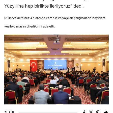
Yüzyılı’na hep birlikte ilerliyoruz" dedi.
Edirne
Elazığ
Milletvekili Yusuf Ahlatcı da kampın ve yapılan çalışmaların hayırlara
Erzincan
vesile olmasını dilediğini ifade etti.
Erzurum
Eskişehir
Gaziantep
Giresun
Gümüşhane
Hakkari
Hatay
Isparta
5
1 /