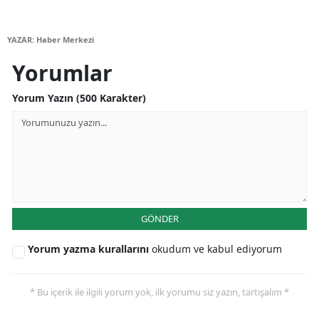
Yalova
YAZAR: Haber Merkezi
Karabük
Yorumlar
Kilis
Yorum Yazın (500 Karakter)
Osmaniye
Düzce
GÖNDER
Yorum yazma kurallarını
okudum ve kabul ediyorum
* Bu içerik ile ilgili yorum yok, ilk yorumu siz yazın, tartışalım *