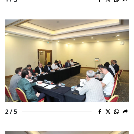
Mersin
İstanbul
İzmir
Kars
Kastamonu
Kayseri
Kırklareli
Kırşehir
Kocaeli
5
2 /
Konya
Kütahya