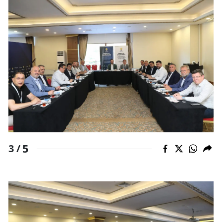
Malatya
Manisa
Kahramanmaraş
Mardin
Muğla
Muş
Nevşehir
5
3 /
Niğde
Ordu
Rize
Sakarya