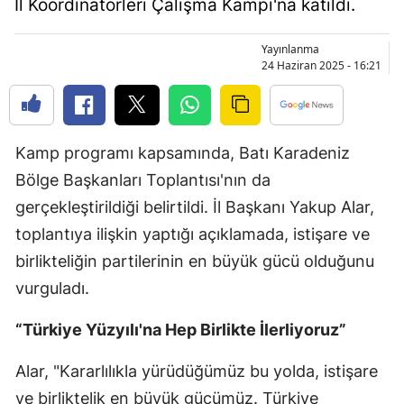
İl Koordinatörleri Çalışma Kampı'na katıldı.
Bilecik
Yayınlanma
Bingöl
24 Haziran 2025 - 16:21
Bitlis
Bolu
Kamp programı kapsamında, Batı Karadeniz
Burdur
Bölge Başkanları Toplantısı'nın da
Bursa
gerçekleştirildiği belirtildi. İl Başkanı Yakup Alar,
toplantıya ilişkin yaptığı açıklamada, istişare ve
Çanakkale
birlikteliğin partilerinin en büyük gücü olduğunu
Çankırı
vurguladı.
Çorum
“Türkiye Yüzyılı'na Hep Birlikte İlerliyoruz”
Denizli
Alar, "Kararlılıkla yürüdüğümüz bu yolda, istişare
Diyarbakır
ve birliktelik en büyük gücümüz. Türkiye