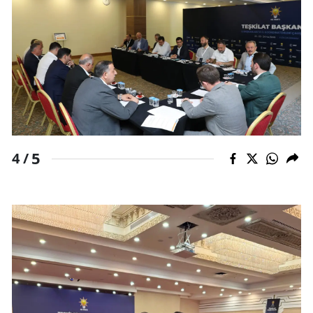
Samsun
Siirt
Sinop
Sivas
Tekirdağ
5
4 /
Tokat
Trabzon
Tunceli
Şanlıurfa
Uşak
Van