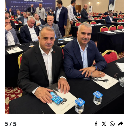
Yozgat
Zonguldak
Aksaray
Bayburt
Karaman
Kırıkkale
Batman
Şırnak
Bartın
Ardahan
5
5 /
Iğdır