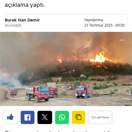
açıklama yaptı.
Bilecik
Bingöl
Burak Han Demir
Yayınlanma
25 Temmuz 2025 - 09:30
MUHABİR
Bitlis
Bolu
Burdur
Bursa
Çanakkale
Çankırı
Çorum
Denizli
Diyarbakır