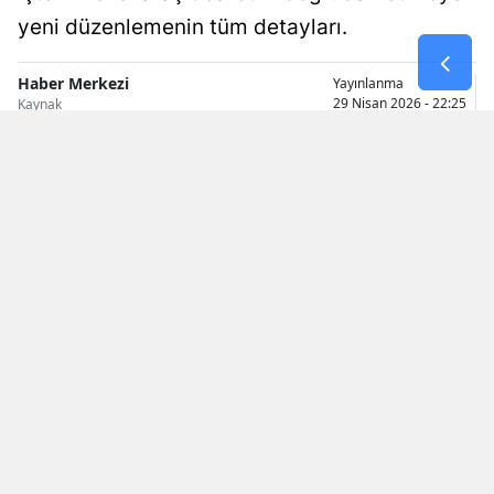
yeni düzenlemenin tüm detayları.
Samsun
Siirt
Haber Merkezi
Yayınlanma
29 Nisan 2026 - 22:25
Kaynak
Sinop
Sivas
Tekirdağ
Tokat
Trabzon
Tunceli
Şanlıurfa
Uşak
Van