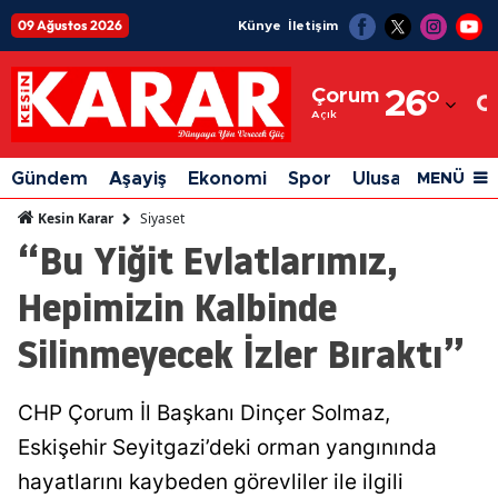
09 Ağustos 2026
Künye
İletişim
Adana
Çorum
26
°
Adıyaman
Açık
Afyonkarahisar
Gündem
Aşayiş
Ekonomi
Spor
Ulusal
Siyaset
MENÜ
Ağrı
Siyaset
Kesin Karar
“Bu Yiğit Evlatlarımız,
Amasya
Hepimizin Kalbinde
Ankara
Silinmeyecek İzler Bıraktı”
Antalya
Artvin
CHP Çorum İl Başkanı Dinçer Solmaz,
Aydın
Eskişehir Seyitgazi’deki orman yangınında
Balıkesir
hayatlarını kaybeden görevliler ile ilgili