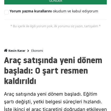
GÖNDER
Malatya
Yorum yazma kurallarını
okudum ve kabul ediyorum
Manisa
* Bu içerik ile ilgili yorum yok, ilk yorumu siz yazın, tartışalım *
Kahramanmaraş
Mardin
Muğla
Ekonomi
Kesin Karar
Araç satışında yeni dönem
Muş
başladı: O şart resmen
Nevşehir
kaldırıldı
Niğde
Ordu
Araç satışında yeni dönem başladı. Eğitim
Rize
şartı değişti, yetki belgesi süreçleri hızlandı.
İşte ikinci el araç ticaretini doğrudan etkileyen
Sakarya