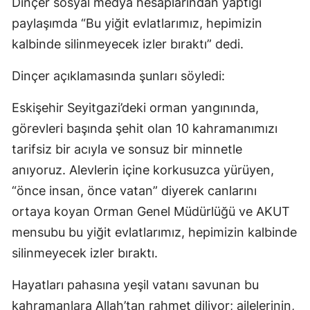
Dinçer sosyal medya hesaplarından yaptığı
Edirne
paylaşımda “Bu yiğit evlatlarımız, hepimizin
kalbinde silinmeyecek izler bıraktı” dedi.
Elazığ
Erzincan
Dinçer açıklamasında şunları söyledi:
Erzurum
Eskişehir Seyitgazi’deki orman yangınında,
görevleri başında şehit olan 10 kahramanımızı
Eskişehir
tarifsiz bir acıyla ve sonsuz bir minnetle
Gaziantep
anıyoruz. Alevlerin içine korkusuzca yürüyen,
Giresun
“önce insan, önce vatan” diyerek canlarını
ortaya koyan Orman Genel Müdürlüğü ve AKUT
Gümüşhane
mensubu bu yiğit evlatlarımız, hepimizin kalbinde
Hakkari
silinmeyecek izler bıraktı.
Hatay
Hayatları pahasına yeşil vatanı savunan bu
Isparta
kahramanlara Allah’tan rahmet diliyor; ailelerinin,