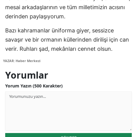
mesai arkadaşlarının ve tüm milletimizin acısını
Mersin
derinden paylaşıyorum.
İstanbul
Bazı kahramanlar üniforma giyer, sessizce
İzmir
savaşır ve bir ormanın küllerinden dirilişi için can
Kars
verir. Ruhları şad, mekânları cennet olsun.
Kastamonu
YAZAR: Haber Merkezi
Kayseri
Yorumlar
Kırklareli
Yorum Yazın (500 Karakter)
Kırşehir
Kocaeli
Konya
Kütahya